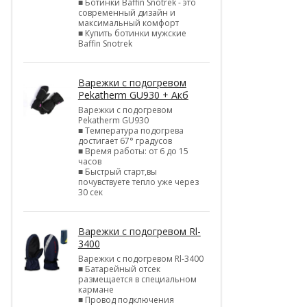
■ Ботинки Baffin Snotrek - это
современный дизайн и
максимальный комфорт
■ Купить ботинки мужские
Baffin Snotrek
Варежки с подогревом
Pekatherm GU930 + Акб
Варежки с подогревом
Pekatherm GU930
■ Температура подогрева
достигает 67° градусов
■ Время работы: от 6 до 15
часов
■ Быстрый старт,вы
почувствуете тепло уже через
30 сек
Варежки с подогревом Rl-
3400
Варежки с подогревом Rl-3400
■ Батарейный отсек
размещается в специальном
кармане
■ Провод подключения