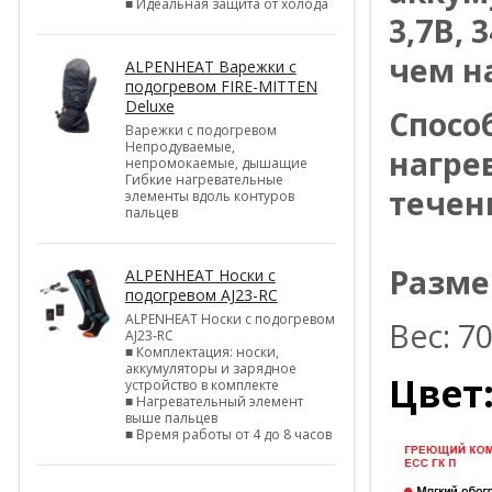
■ Идеальная защита от холода
3,7В, 
чем н
ALPENHEAT Варежки с
подогревом FIRE-MITTEN
Deluxe
Спосо
Варежки с подогревом
Непродуваемые,
нагрев
непромокаемые, дышащие
Гибкие нагревательные
течени
элементы вдоль контуров
пальцев
Размер
ALPENHEAT Носки с
подогревом AJ23-RC
ALPENHEAT Носки с подогревом
Вес: 7
AJ23-RC
■ Комплектация: носки,
аккумуляторы и зарядное
Цвет
устройство в комплекте
■ Нагревательный элемент
выше пальцев
■ Время работы от 4 до 8 часов