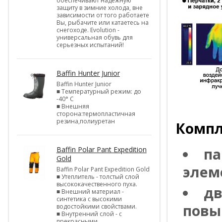
обеспечивают надежную
защиту в зимние холода, вне
зависимости от того работаете
Вы, рыбачите или катаетесь на
снегоходе. Evolution -
универсальная обувь для
серьезных испытаний!
Baffin Hunter Junior
Baffin Hunter Junior
■ Температурный режим: до
-40° С
■ Внешняя
сторона:термопластичная
резина,полиуретан
Компл
Baffin Polar Pant Expedition
па
Gold
элем
Baffin Polar Pant Expedition Gold
■ Утеплитель - толстый слой
высококачественного пуха.
дв
■ Внешний материал -
синтетика с высокими
повы
водостойкими свойствами.
■ Внутренний слой - с
прекрасными