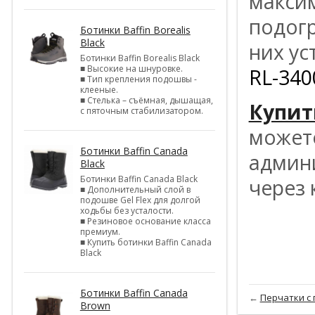
макси
подог
Ботинки Baffin Borealis
Black
них у
Ботинки Baffin Borealis Black
■ Высокие на шнуровке.
RL-340
■ Тип крепления подошвы -
клееные.
■ Стелька – съёмная, дышащая,
Купит
с пяточным стабилизатором.
может
Ботинки Baffin Canada
админи
Black
Ботинки Baffin Canada Black
через 
■ Дополнительный слой в
подошве Gel Flex для долгой
ходьбы без усталости.
■ Резиновое основание класса
премиум.
■ Купить ботинки Baffin Canada
Black
Ботинки Baffin Canada
←
Перчатки с 
Brown