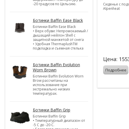
-20 градусов по Цельсию.
Сиденье с под
Alpenheat
Ботинки Baffin Ease Black
Ботинки Baffin Ease Black
• Верх обуви: Непромокаемый /
дышащий нейлон Shell c
защитной манжетой от снега
• Удобная ThermaplushTM
подкладка и съемная стелька
Цена:
155
Ботинки Baffin Evolution
Worn Brown
Подробнее
Ботинки Baffin Evolution Worn
Brow рассчитаны на
использование при
экстремально низких
температурах.
Ботинки Baffin Grip
Ботинки Baffin Grip
• Температурный диапазон от
-5 С до -20 С.