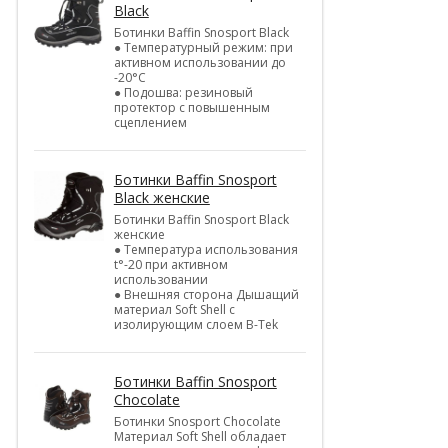
Black
Ботинки Baffin Snosport Black
● Температурный режим: при
активном использовании до
-20°С
● Подошва: резиновый
протектор с повышенным
сцеплением
Ботинки Baffin Snosport
Black женские
Ботинки Baffin Snosport Black
женские
● Температура использования
t°-20 при активном
использовании
● Внешняя сторона Дышащий
материал Soft Shell с
изолирующим слоем B-Tek
Ботинки Baffin Snosport
Chocolate
Ботинки Snosport Chocolate
Материал Soft Shell обладает