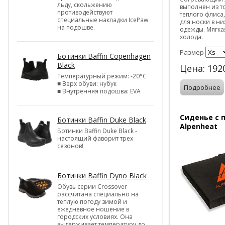
льду, скольжению
выполнен из т
противодействуют
теплого флиса
специальные накладки IcePaw
для носки в н
на подошве.
одежды. Мягка
холода.
Размер
Ботинки Baffin Copenhagen
Black
Цена:
192
Температурный режим: -20°С
■ Верх обуви: нубук
Подробнее
■ Внутренняя подошва: EVA
Сиденье с 
Ботинки Baffin Duke Black
Alpenheat
Ботинки Baffin Duke Black -
настоящий фаворит трех
сезонов!
Ботинки Baffin Dyno Black
Обувь серии Crossover
рассчитана специально на
теплую погоду зимой и
ежедневное ношение в
городских условиях. Она
выдерживает температуру до