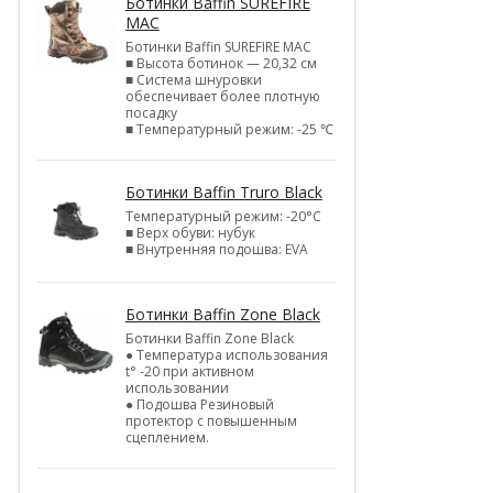
Ботинки Baffin SUREFIRE
MAC
Ботинки Baffin SUREFIRE MAC
■ Высота ботинок — 20,32 см
■ Система шнуровки
обеспечивает более плотную
посадку
■ Температурный режим: -25 ℃
Ботинки Baffin Truro Black
Температурный режим: -20°С
■ Верх обуви: нубук
■ Внутренняя подошва: EVA
Ботинки Baffin Zone Black
Ботинки Baffin Zone Black
● Температура использования
t° -20 при активном
использовании
● Подошва Резиновый
протектор с повышенным
сцеплением.