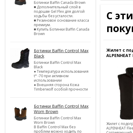
Ботинки Baffin Canada Brown
■ Дополнительный слой в
С эт
подошве Gel Flex для долгой
ходьбы без усталости.
■ Резиновое основание класса
поку
премиум.
■ Купить Ботинки Baffin Canada
Brown
Жилет с по
Ботинки Baffin Control Max
ALPENHEAT 
Black
Ботинки Baffin Control Max
Black
● Температура использования
t° -70 при активном
использовании
● Внешняя сторона Кожа
Timberwolf особой прочности
Ботинки Baffin Control Max
Worn Brown
Ботинки Baffin Control Max
Worn Brown
Жилет с подог
В Baffin Control Max без
ALPENHEAT Fle
проблем можно ходить по
Согревающий 