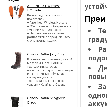
устойч
ALPENHEAT Wireless
HOTsole
Преи
Беспроводные стельки с
подогревом
■ Alpenheat Wireless Hotsole
■ Обеспечивают обогрев ног в
Те
течении 5,5 - 10,5 часов
■ Нагревательный элемент
град
расположен в передней части
стопы под пальцами.
Ра
Сапоги Baffin Judy Grey
подо
В основе изготовления данной
модели инновационные
Дв
технологии, которые
позволяют создавать надежную
и качественную обувь для
повы
эксплуатации при
экстремальных погодных
За
условиях Крайнего Севера.
одно
Сапоги Baffin Snogoose
акку
Black