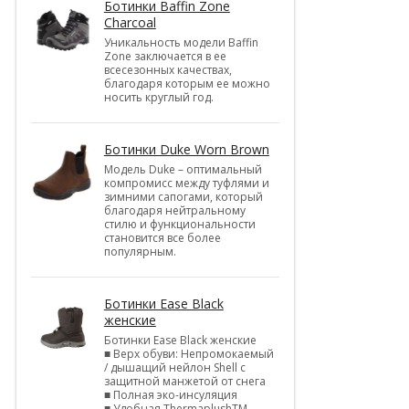
Ботинки Baffin Zone
Charcoal
Уникальность модели Baffin
Zone заключается в ее
всесезонных качествах,
благодаря которым ее можно
носить круглый год.
Ботинки Duke Worn Brown
Модель Duke – оптимальный
компромисс между туфлями и
зимними сапогами, который
благодаря нейтральному
стилю и функциональности
становится все более
популярным.
Ботинки Ease Black
женские
Ботинки Ease Black женские
■ Верх обуви: Непромокаемый
/ дышащий нейлон Shell c
защитной манжетой от снега
■ Полная эко-инсуляция
■ Удобная ThermaplushTM