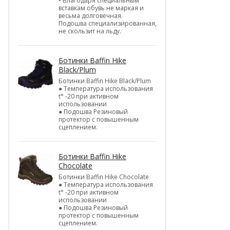
• Благодаря специальным
вставкам обувь не маркая и
весьма долговечная.
Подошва специализированная,
не скользит на льду.
Ботинки Baffin Hike
Black/Plum
Ботинки Baffin Hike Black/Plum
● Температура использования
t° -20 при активном
использовании
● Подошва Резиновый
протектор с повышенным
сцеплением.
Ботинки Baffin Hike
Chocolate
Ботинки Baffin Hike Chocolate
● Температура использования
t° -20 при активном
использовании
● Подошва Резиновый
протектор с повышенным
сцеплением.