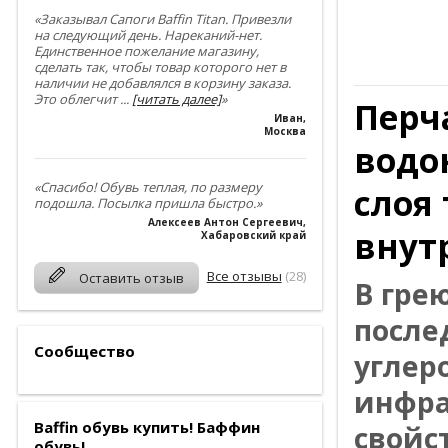
«Заказывал Сапоги Baffin Titan. Привезли
на следующий день. Нареканий-нет.
Единственное пожелание магазину,
сделать так, чтобы товар которого нет в
наличии не добавлялся в корзину заказа.
Это облегчит
...
[читать далее]
»
Перч
Иван
,
Москва
водо
«Спасибо! Обувь теплая, по размеру
слоя
подошла. Посылка пришла быстро.»
Алексеев Антон Сергеевич
,
внут
Хабаровский край
Все отзывы
(28)
Оставить отзыв
В гре
после
Сообщество
углер
инфра
Baffin обувь купить! Баффин
свойст
обувь!