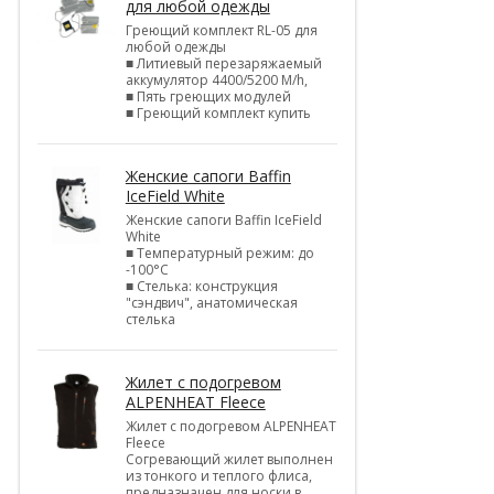
для любой одежды
Греющий комплект RL-05 для
любой одежды
■ Литиевый перезаряжаемый
аккумулятор 4400/5200 M/h,
■ Пять греющих модулей
■ Греющий комплект купить
Женские сапоги Baffin
IceField White
Женские сапоги Baffin IceField
White
■ Температурный режим: до
-100°C
■ Стелька: конструкция
"сэндвич", анатомическая
стелька
Жилет с подогревом
ALPENHEAT Fleece
Жилет с подогревом ALPENHEAT
Fleece
Согревающий жилет выполнен
из тонкого и теплого флиса,
предназначен для носки в