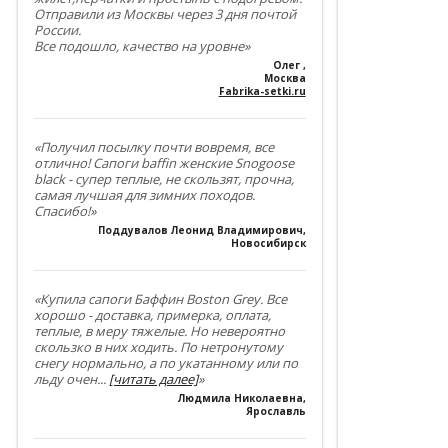
Отправили из Москвы через 3 дня почтой
России.
Все подошло, качество на уровне»
Олег
,
Москва
Fabrika-setki.ru
«Получил посылку почти вовремя, все
отлично! Сапоги baffin женские Snogoose
black - супер теплые, не скользят, прочна,
самая лучшая для зимних походов.
Спасибо!»
Поддувалов Леонид Владимирович
,
Новосибирск
«Купила сапоги Баффин Boston Grey. Все
хорошо - доставка, примерка, оплата,
теплые, в меру тяжелые. Но невероятно
скользко в них ходить. По нетронутому
снегу нормально, а по укатанному или по
льду очен
...
[читать далее]
»
Людмила Николаевна
,
Ярославль