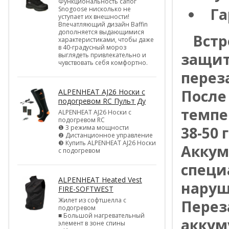
Функциональность сапог
Snogoose нисколько не
Га
уступает их внешности!
Впечатляющий дизайн Baffin
дополняется выдающимися
*
Встр
характеристиками, чтобы даже
в 40-градусный мороз
защит
выглядеть привлекательно и
чувствовать себя комфортно.
перез
После
ALPENHEAT AJ26 Носки с
подогревом RC Пульт Ду
темпе
ALPENHEAT AJ26 Носки с
подогревом RC
❶ 3 режима мощности
38-50 
❷ Дистанционное управление
❸ Купить ALPENHEAT AJ26 Носки
Аккум
с подогревом
специ
ALPENHEAT Heated Vest
наруш
FIRE-SOFTWEST
Жилет из софтшелла с
Перез
подогревом
■ Большой нагревательный
аккум
элемент в зоне спины