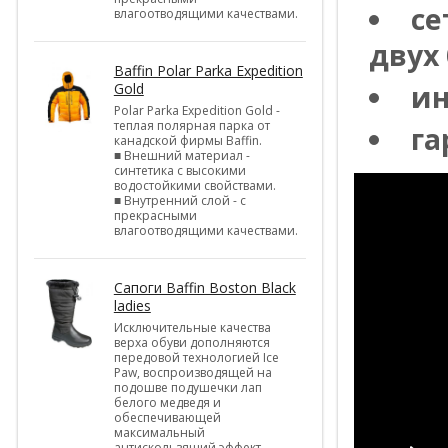
се
влагоотводящими качествами.
двух
Baffin Polar Parka Expedition
ин
Gold
Polar Parka Expedition Gold -
теплая полярная парка от
га
канадской фирмы Baffin.
■ Внешний материал -
синтетика с высокими
водостойкими свойствами.
■ Внутренний слой - с
прекрасными
влагоотводящими качествами.
Cапоги Baffin Boston Black
ladies
Исключительные качества
верха обуви дополняются
передовой технологией Ice
Paw, воспроизводящей на
подошве подушечки лап
белого медведя и
обеспечивающей
максимальный
антискользящий эффект