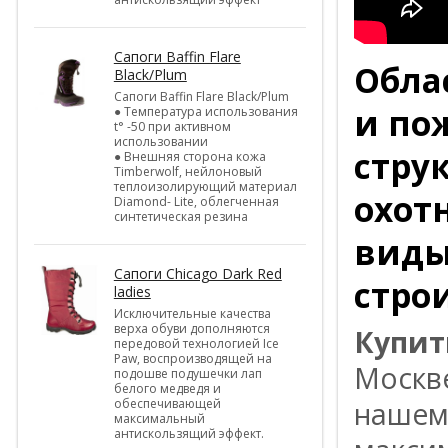
Cапоги Baffin Flare
Обла
Black/Plum
Cапоги Baffin Flare Black/Plum
и по
● Температура использования
t° -50 при активном
использовании
стру
● Внешняя сторона кожа
Timberwolf, нейлоновый
теплоизолирующий материал
охот
Diamond- Lite, облегченная
синтетическая резина
виды
Cапоги Chicago Dark Red
строи
ladies
Исключительные качества
верха обуви дополняются
Купит
передовой технологией Ice
Paw, воспроизводящей на
Москве
подошве подушечки лап
белого медведя и
обеспечивающей
нашем
максимальный
антискользящий эффект.