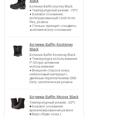
Black
Ботинки Baffin Journey Black
● Температурный режим: -70°С
● Базовое основание:
интегрированный слой Arctic
Flex, резина
● Стелька: принцип «сэндвич»,
анатомическое основание
Ботинки Baffin Kootenay
Black
Ботинки Baffin Kootenay Black
● Температура использования
t°-50 при активном
использовании
● Внешняя сторона кожа,
нейлоновый материал с
двойным переплетением (900
Den), синтетическая резина
Ботинки Baffin Moose Black
Температурный режим: -20°С
■ Базовое основание:
вулканизированная резина
■ Верх обуви: кожа с