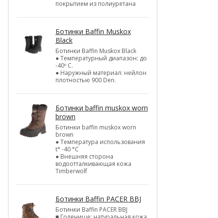
покрытием из полиуретана
Ботинки Baffin Muskox
Black
Ботинки Baffin Muskox Black
● Температурный диапазон: до
-40º C.
● Наружный материал: нейлон
плотностью 900 Den.
Ботинки baffin muskox worn
brown
Ботинки baffin muskox worn
brown
● Температура использования
t° -40 °C
● Внешняя сторона
водоотталкивающая кожа
Timberwolf
Ботинки Baffin PACER BBJ
Ботинки Baffin PACER BBJ
■ Голенище: натуральная кожа