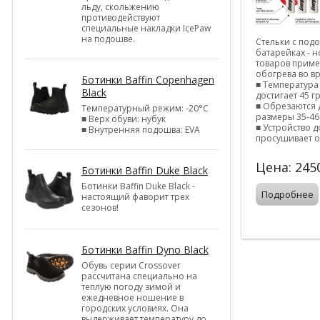
льду, скольжению
противодействуют
специальные накладки IcePaw
на подошве.
Стельки с под
батарейках - н
товаров прим
обогрева во в
Ботинки Baffin Copenhagen
■ Температура
Black
достигает 45 г
■ Обрезаются 
Температурный режим: -20°С
размеры 35-46
■ Верх обуви: нубук
■ Устройство 
■ Внутренняя подошва: EVA
просушивает о
Цена:
245
Ботинки Baffin Duke Black
Ботинки Baffin Duke Black -
Подробнее
настоящий фаворит трех
сезонов!
Ботинки Baffin Dyno Black
Обувь серии Crossover
рассчитана специально на
теплую погоду зимой и
ежедневное ношение в
городских условиях. Она
выдерживает температуру до