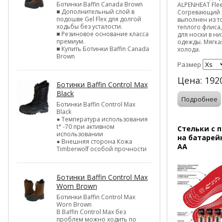
Ботинки Baffin Canada Brown
ALPENHEAT Fle
■ Дополнительный слой в
Согревающий 
подошве Gel Flex для долгой
выполнен из т
ходьбы без усталости.
теплого флиса
■ Резиновое основание класса
для носки в н
премиум.
одежды. Мягка
■ Купить Ботинки Baffin Canada
холода.
Brown
Размер
Цена:
192
Ботинки Baffin Control Max
Black
Подробнее
Ботинки Baffin Control Max
Black
● Температура использования
t° -70 при активном
Стельки с 
использовании
на батарейк
● Внешняя сторона Кожа
AA
Timberwolf особой прочности
Ботинки Baffin Control Max
Worn Brown
Ботинки Baffin Control Max
Worn Brown
В Baffin Control Max без
проблем можно ходить по