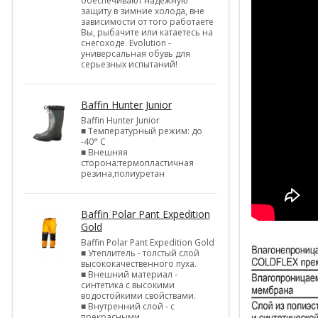
обеспечивают надежную
защиту в зимние холода, вне
зависимости от того работаете
Вы, рыбачите или катаетесь на
снегоходе. Evolution -
универсальная обувь для
серьезных испытаний!
Baffin Hunter Junior
Baffin Hunter Junior
■ Температурный режим: до
-40° С
■ Внешняя
сторона:термопластичная
резина,полиуретан
Baffin Polar Pant Expedition
Gold
Baffin Polar Pant Expedition Gold
■ Утеплитель - толстый слой
высококачественного пуха.
■ Внешний материал -
синтетика с высокими
водостойкими свойствами.
■ Внутренний слой - с
прекрасными