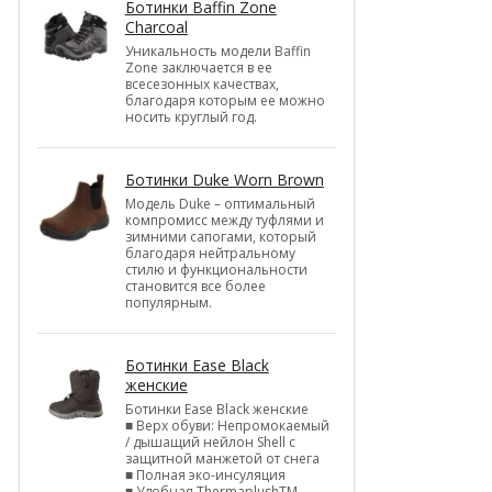
Ботинки Baffin Zone
Charcoal
Уникальность модели Baffin
Zone заключается в ее
всесезонных качествах,
благодаря которым ее можно
носить круглый год.
Ботинки Duke Worn Brown
Модель Duke – оптимальный
компромисс между туфлями и
зимними сапогами, который
благодаря нейтральному
стилю и функциональности
становится все более
популярным.
Ботинки Ease Black
женские
Ботинки Ease Black женские
■ Верх обуви: Непромокаемый
/ дышащий нейлон Shell c
защитной манжетой от снега
■ Полная эко-инсуляция
■ Удобная ThermaplushTM