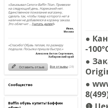
«Заказывал Сапоги Baffin Titan. Привезли
на следующий день. Нареканий-нет.
Единственное пожелание магазину,
сделать так, чтобы товар которого нет в
наличии не добавлялся в корзину заказа.
Это облегчит
...
[читать далее]
»
Иван
,
Москва
● Кан
«Спасибо! Обувь теплая, по размеру
-100°
подошла. Посылка пришла быстро.»
Алексеев Антон Сергеевич
,
Хабаровский край
● За
Все отзывы
(28)
Оставить отзыв
Origi
● ww
Сообщество
8(499
Baffin обувь купить! Баффин
❶ Це
обувь!