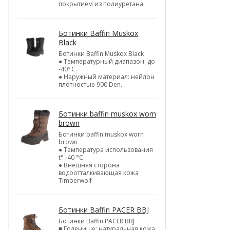
покрытием из полиуретана
Ботинки Baffin Muskox
Black
Ботинки Baffin Muskox Black
● Температурный диапазон: до
-40º C.
● Наружный материал: нейлон
плотностью 900 Den.
Ботинки baffin muskox worn
brown
Ботинки baffin muskox worn
brown
● Температура использования
t° -40 °C
● Внешняя сторона
водоотталкивающая кожа
Timberwolf
Ботинки Baffin PACER BBJ
Ботинки Baffin PACER BBJ
■ Голенище: натуральная кожа