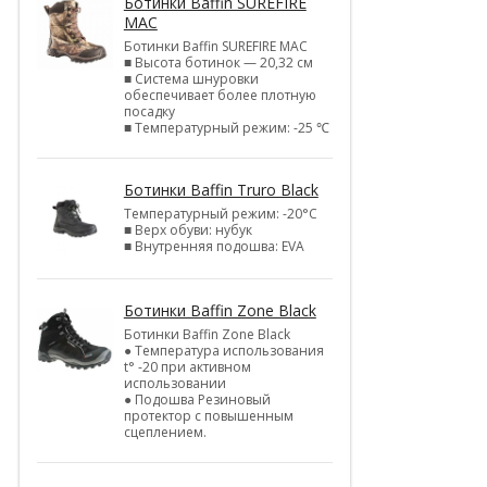
Ботинки Baffin SUREFIRE
MAC
Ботинки Baffin SUREFIRE MAC
■ Высота ботинок — 20,32 см
■ Система шнуровки
обеспечивает более плотную
посадку
■ Температурный режим: -25 ℃
Ботинки Baffin Truro Black
Температурный режим: -20°С
■ Верх обуви: нубук
■ Внутренняя подошва: EVA
Ботинки Baffin Zone Black
Ботинки Baffin Zone Black
● Температура использования
t° -20 при активном
использовании
● Подошва Резиновый
протектор с повышенным
сцеплением.