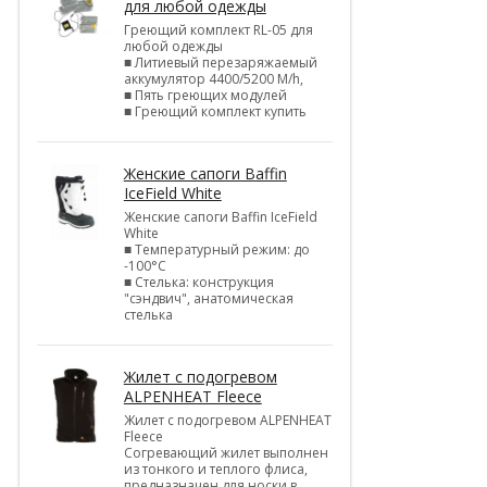
для любой одежды
Греющий комплект RL-05 для
любой одежды
■ Литиевый перезаряжаемый
аккумулятор 4400/5200 M/h,
■ Пять греющих модулей
■ Греющий комплект купить
Женские сапоги Baffin
IceField White
Женские сапоги Baffin IceField
White
■ Температурный режим: до
-100°C
■ Стелька: конструкция
"сэндвич", анатомическая
стелька
Жилет с подогревом
ALPENHEAT Fleece
Жилет с подогревом ALPENHEAT
Fleece
Согревающий жилет выполнен
из тонкого и теплого флиса,
предназначен для носки в