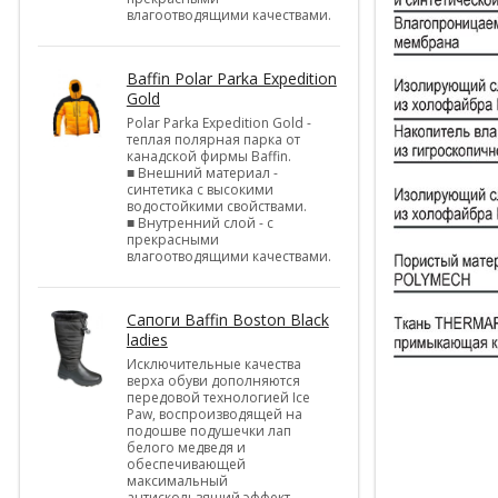
влагоотводящими качествами.
Baffin Polar Parka Expedition
Gold
Polar Parka Expedition Gold -
теплая полярная парка от
канадской фирмы Baffin.
■ Внешний материал -
синтетика с высокими
водостойкими свойствами.
■ Внутренний слой - с
прекрасными
влагоотводящими качествами.
Cапоги Baffin Boston Black
ladies
Исключительные качества
верха обуви дополняются
передовой технологией Ice
Paw, воспроизводящей на
подошве подушечки лап
белого медведя и
обеспечивающей
максимальный
антискользящий эффект