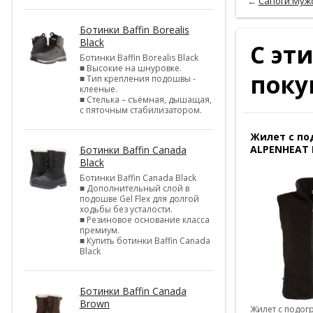
←
Сапоги Мужск
Ботинки Baffin Borealis
Black
С эт
Ботинки Baffin Borealis Black
■ Высокие на шнуровке.
поку
■ Тип крепления подошвы -
клееные.
■ Стелька – съёмная, дышащая,
с пяточным стабилизатором.
Жилет с по
ALPENHEAT 
Ботинки Baffin Canada
Black
Ботинки Baffin Canada Black
■ Дополнительный слой в
подошве Gel Flex для долгой
ходьбы без усталости.
■ Резиновое основание класса
премиум.
■ Купить ботинки Baffin Canada
Black
Ботинки Baffin Canada
Brown
Жилет с подог