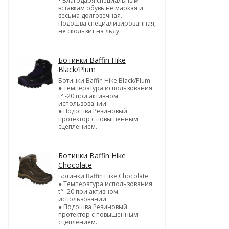
• Благодаря специальным
вставкам обувь не маркая и
весьма долговечная.
Подошва специализированная,
не скользит на льду.
Ботинки Baffin Hike
Black/Plum
Ботинки Baffin Hike Black/Plum
● Температура использования
t° -20 при активном
использовании
● Подошва Резиновый
протектор с повышенным
сцеплением.
Ботинки Baffin Hike
Chocolate
Ботинки Baffin Hike Chocolate
● Температура использования
t° -20 при активном
использовании
● Подошва Резиновый
протектор с повышенным
сцеплением.