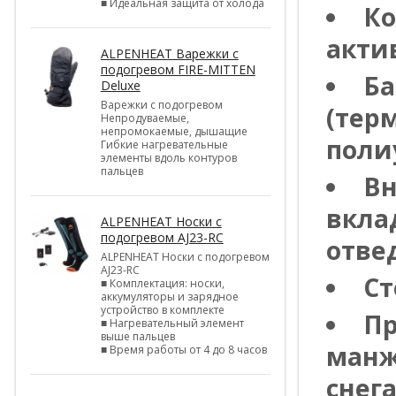
■ Идеальная защита от холода
Ко
акти
ALPENHEAT Варежки с
подогревом FIRE-MITTEN
Ба
Deluxe
Варежки с подогревом
(тер
Непродуваемые,
непромокаемые, дышащие
поли
Гибкие нагревательные
элементы вдоль контуров
пальцев
Вн
вкла
ALPENHEAT Носки с
подогревом AJ23-RC
отве
ALPENHEAT Носки с подогревом
AJ23-RC
Ст
■ Комплектация: носки,
аккумуляторы и зарядное
устройство в комплекте
Пр
■ Нагревательный элемент
выше пальцев
манж
■ Время работы от 4 до 8 часов
снега