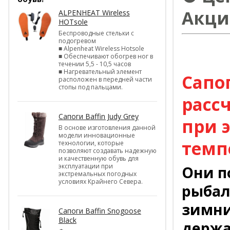
Акци
ALPENHEAT Wireless
HOTsole
Беспроводные стельки с
подогревом
■ Alpenheat Wireless Hotsole
■ Обеспечивают обогрев ног в
---
течении 5,5 - 10,5 часов
■ Нагревательный элемент
Сапог
расположен в передней части
стопы под пальцами.
расс
Сапоги Baffin Judy Grey
при 
В основе изготовления данной
модели инновационные
темп
технологии, которые
позволяют создавать надежную
и качественную обувь для
эксплуатации при
Они п
экстремальных погодных
условиях Крайнего Севера.
рыбал
зимние
Сапоги Baffin Snogoose
Black
держат