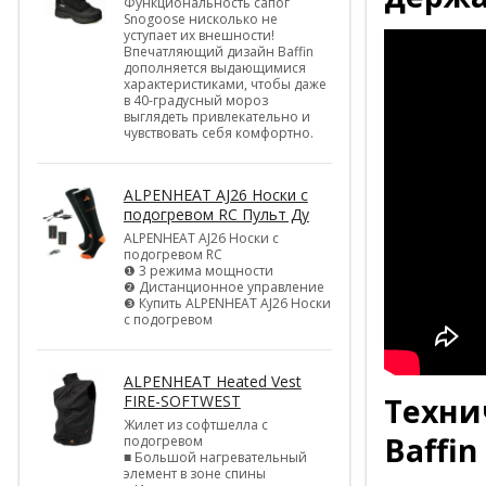
Функциональность сапог
Snogoose нисколько не
уступает их внешности!
Впечатляющий дизайн Baffin
дополняется выдающимися
характеристиками, чтобы даже
в 40-градусный мороз
выглядеть привлекательно и
чувствовать себя комфортно.
ALPENHEAT AJ26 Носки с
подогревом RC Пульт Ду
ALPENHEAT AJ26 Носки с
подогревом RC
❶ 3 режима мощности
❷ Дистанционное управление
❸ Купить ALPENHEAT AJ26 Носки
с подогревом
ALPENHEAT Heated Vest
FIRE-SOFTWEST
Техни
Жилет из софтшелла с
Baffin 
подогревом
■ Большой нагревательный
элемент в зоне спины