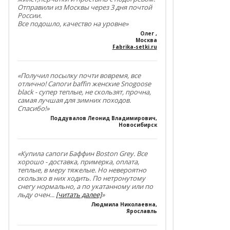
Отправили из Москвы через 3 дня почтой
России.
Все подошло, качество на уровне»
Олег
,
Москва
Fabrika-setki.ru
«Получил посылку почти вовремя, все
отлично! Сапоги baffin женские Snogoose
black - супер теплые, не скользят, прочна,
самая лучшая для зимних походов.
Спасибо!»
Поддувалов Леонид Владимирович
,
Новосибирск
«Купила сапоги Баффин Boston Grey. Все
хорошо - доставка, примерка, оплата,
теплые, в меру тяжелые. Но невероятно
скользко в них ходить. По нетронутому
снегу нормально, а по укатанному или по
льду очен
...
[читать далее]
»
Людмила Николаевна
,
Ярославль