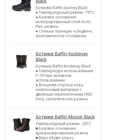
Black
Ботинки Baffin Journey Black
● Температурный режим: -70°С
● Базовое основание:
интегрированный слой Arctic
Flex, резина
● Стелька: принцип «сэндвич»,
анатомическое основание
Ботинки Baffin Kootenay
Black
Ботинки Baffin Kootenay Black
● Температура использования
t°-50 при активном
использовании
● Внешняя сторона кожа,
нейлоновый материал с
двойным переплетением (900
Den), синтетическая резина
Ботинки Baffin Moose Black
Температурный режим: -20°С
■ Базовое основание:
вулканизированная резина
■ Верх обуви: кожа с