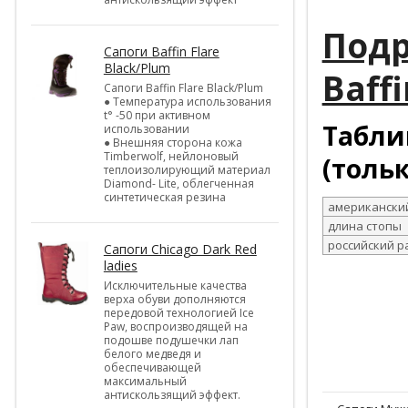
Подр
Cапоги Baffin Flare
Black/Plum
Baffi
Cапоги Baffin Flare Black/Plum
● Температура использования
t° -50 при активном
Табли
использовании
● Внешняя сторона кожа
Timberwolf, нейлоновый
(толь
теплоизолирующий материал
Diamond- Lite, облегченная
синтетическая резина
американски
длина стопы
российский р
Cапоги Chicago Dark Red
ladies
Исключительные качества
верха обуви дополняются
передовой технологией Ice
Paw, воспроизводящей на
подошве подушечки лап
белого медведя и
обеспечивающей
максимальный
антискользящий эффект.