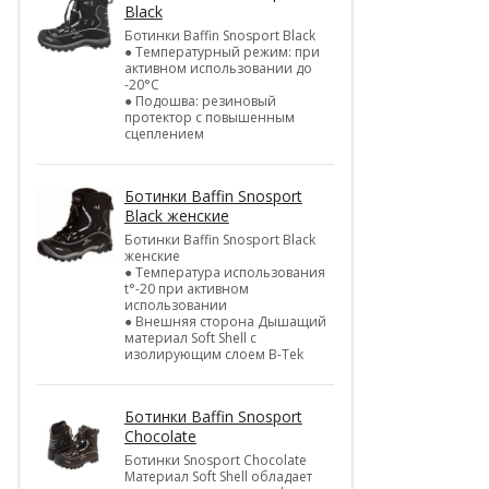
Black
Ботинки Baffin Snosport Black
● Температурный режим: при
активном использовании до
-20°С
● Подошва: резиновый
протектор с повышенным
сцеплением
Ботинки Baffin Snosport
Black женские
Ботинки Baffin Snosport Black
женские
● Температура использования
t°-20 при активном
использовании
● Внешняя сторона Дышащий
материал Soft Shell с
изолирующим слоем B-Tek
Ботинки Baffin Snosport
Chocolate
Ботинки Snosport Chocolate
Материал Soft Shell обладает