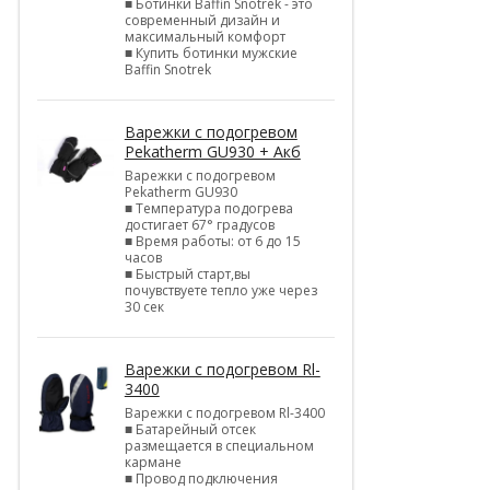
■ Ботинки Baffin Snotrek - это
современный дизайн и
максимальный комфорт
■ Купить ботинки мужские
Baffin Snotrek
Варежки с подогревом
Pekatherm GU930 + Акб
Варежки с подогревом
Pekatherm GU930
■ Температура подогрева
достигает 67° градусов
■ Время работы: от 6 до 15
часов
■ Быстрый старт,вы
почувствуете тепло уже через
30 сек
Варежки с подогревом Rl-
3400
Варежки с подогревом Rl-3400
■ Батарейный отсек
размещается в специальном
кармане
■ Провод подключения