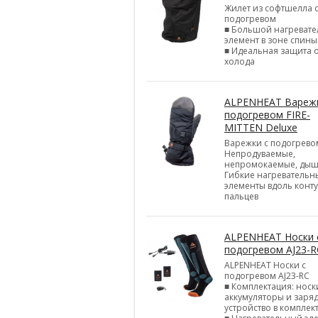
Жилет из софтшелла 
подогревом
■ Большой нагреват
элемент в зоне спины
■ Идеальная защита 
холода
ALPENHEAT Варежк
подогревом FIRE-
MITTEN Deluxe
Варежки с подогрево
Непродуваемые,
непромокаемые, ды
Гибкие нагревательн
элементы вдоль конт
пальцев
ALPENHEAT Носки 
подогревом AJ23-R
ALPENHEAT Носки с
подогревом AJ23-RC
■ Комплектация: носк
аккумуляторы и заря
устройство в комплек