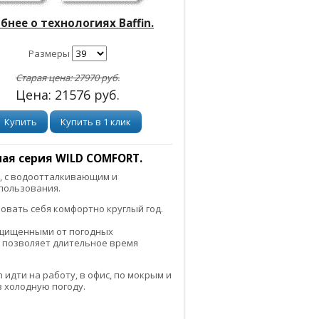
нее о технологиях Baffin.
Размеры
Старая цена:
27970
руб.
Цена:
21576
руб.
Купить
Купить в 1 клик
ная серия WILD COMFORT.
, с водоотталкивающим и
пользования.
овать себя комфортно круглый год.
ащищенными от погодных
 позволяет длительное время
 идти на работу, в офис, по мокрым и
в холодную погоду.