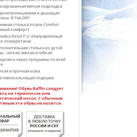
ксированная мягкая подкладка
донепроницаемая и дышащая
ана -B-Tek.DRY
емная стелька Insane-Comfort
мный комфорт)
лейка Direct P.U. (Направленный
к полиуретана)
полнительная стелька из дутой
ы - легкая, мягкая и гибкая
уровка через проушины по всей
те
гкая и прочная кожа
отивоскользящая подошва
имание! Обувь Baffin следует
ать на термоносок или
етический носок. С обычным
тяным эта обувь не носится.