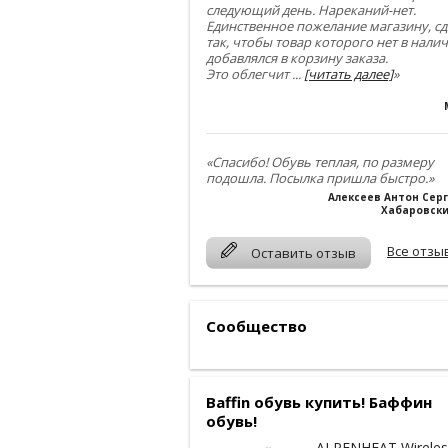
следующий день. Нареканий-нет.
Единственное пожелание магазину, сд
так, чтобы товар которого нет в нали
добавлялся в корзину заказа.
Это облегчит
...
[читать далее]
»
«Спасибо! Обувь теплая, по размеру
подошла. Посылка пришла быстро.»
Алексеев Антон Сер
Хабаровски
Все отзы
Оставить отзыв
Сообщество
Baffin обувь купить! Баффин
обувь!
ALPENHEAT Wireles