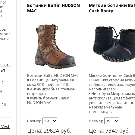
апог
Ботинки Baffin HUDSON
Мягкие ботинки Baf
не
MAC
Cush Booty
и!
н
тобы
 мороз
ельно
ски с
льт
Ботинки Baffin HUDSON MAC
Мягкие ботиночки Cush 
■ Голенище: натуральная
• Внешняя сторона Мягк
 с
кожа 90%, нейлон 10%.
нейлон с теплоизолиру
■ Антимикробная стелька-
наполнителем
и
подкладка
• Низ обуви Микро-замша
■ Купить ботинки Baffin
антискользящим эффект
HUDSON MAC
утеплителем, рассчитан
J26
на экстремальные
температуры.
Размер
Размер
 Vest
Цена:
29624
руб.
Цена:
7340
руб.