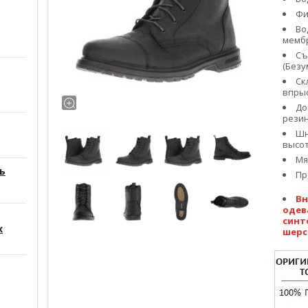
Фи
Во
мембр
Съ
(Безу
Ск
впрыс
До
резин
Шн
высо
Мя
ь
Пр
Вн
одев
синт
х
шерс