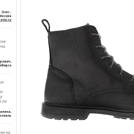
Олег
,
Москва
etki.ru
ose
на,
ирович
,
ибирск
се
но
му
и по
лаевна
,
славль
зли на