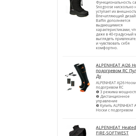
Функциональность с
Snogoose нисколько 
уступает их внешност
Впечатляющий дизай
Baffin дополняется
выдающимися
характеристиками, ч
даже в 40-градусный
выглядеть привлекат
и чувствовать себя
комфортно.
ALPENHEAT AJ26 Но
подогревом RC Пу
Ду
ALPENHEAT AJ26 Носки
подогревом RC
❶ 3 режима мощност
❷ Дистанционное
управление
❸ Купить ALPENHEAT A
Носки с подогревом
ALPENHEAT Heated
FIRE-SOFTWEST