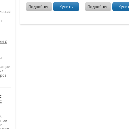
с
Подробнее
Купить
Подробнее
Купи
ельный
от
и с
м
шащие
ые
уров
с
C
и,
дное
те