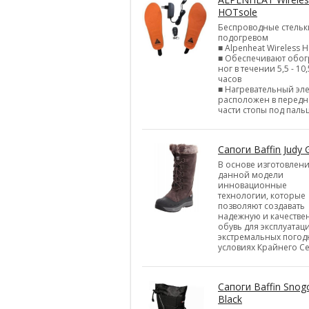
HOTsole
Беспроводные стельк
подогревом
■ Alpenheat Wireless H
■ Обеспечивают обог
ног в течении 5,5 - 10,
часов
■ Нагревательный эл
расположен в перед
части стопы под паль
Сапоги Baffin Judy 
В основе изготовлен
данной модели
инновационные
технологии, которые
позволяют создавать
надежную и качестве
обувь для эксплуатац
экстремальных погод
условиях Крайнего Се
Сапоги Baffin Snog
Black