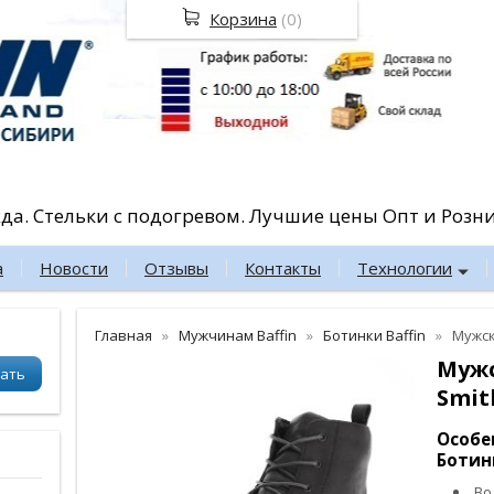
Корзина
(
0
)
жда. Стельки с подогревом. Лучшие цены Опт и Розн
а
Новости
Отзывы
Контакты
Технологии
Главная
Мужчинам Baffin
Ботинки Baffin
Мужск
Мужс
Smit
Особе
Ботин
Во