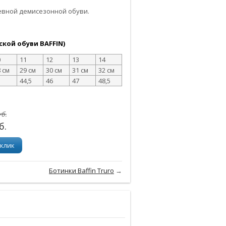
евной демисезонной обуви.
кой обуви BAFFIN)
0
11
12
13
14
 см
29 см
30 см
31 см
32 см
3
44,5
46
47
48,5
б.
б.
 клик
Ботинки Baffin Truro
→