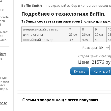
Baffin Smith
— прекрасный выбор в качестве повседн
и с
Подробнее о технологиях Baffin.
otsole
рев
Таблица соответствия размеров (только для мужс
5
американский размер
7
8
9
1
емент
длина стопы
25 см
26 см
27 см
28
ней
цами.
российский размер
39
40,5
42
4
Размеры
Grey
Старая цена:
27970
ру
ия
Цена:
21576
ру
Купить
Купить в 1
нную
ии при
ных
вера.
С этим товаром чаще всего покупают
oose