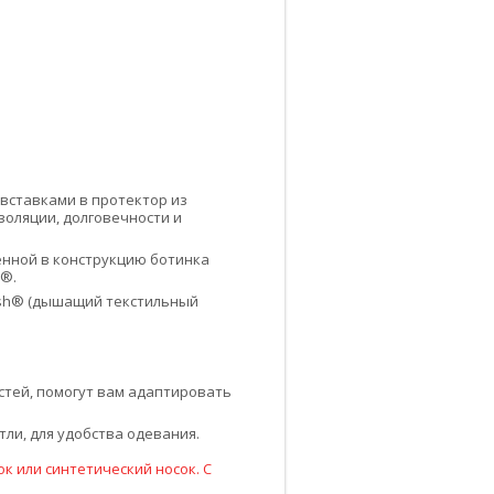
 вставками в протектор из
оляции, долговечности и
енной в конструкцию ботинка
®.
ush® (дышащий текстильный
тей, помогут вам адаптировать
ли, для удобства одевания.
к или синтетический носок. С