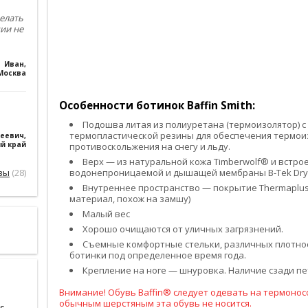
елать
чии не
Иван
,
Москва
Особенности ботинок Baffin Smith:
Подошва литая из полиуретана (термоизолятор) с
термопластической резины для обеспечения термоиз
геевич
,
й край
противоскольжения на снегу и льду.
Верх — из натуральной кожа Timberwolf® и встро
вы
(28)
водонепроницаемой и дышащей мембраны B-Tek Dry
Внутреннее пространство — покрытие Thermapl
материал, похож на замшу)
Малый вес
Хорошо очищаются от уличных загрязнений.
Съемные комфортные стельки, различных плотнос
ботинки под определенное время года.
Крепление на ноге — шнуровка. Наличие сзади пет
Внимание! Обувь Baffin® следует одевать на термоносо
обычным шерстяным эта обувь не носится.
s