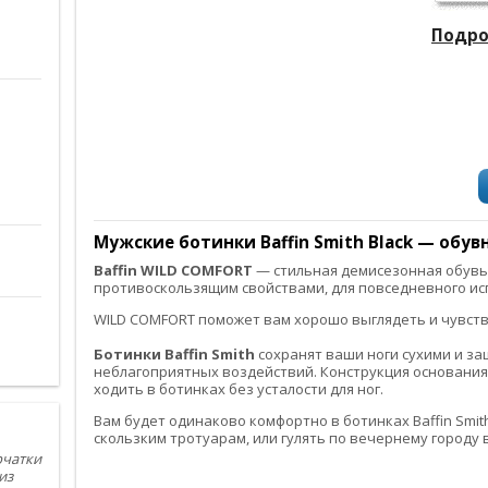
Подроб
Мужские ботинки Baffin Smith Black — обув
Baffin WILD COMFORT
— стильная демисезонная обувь
противоскользящим свойствами, для повседневного ис
WILD COMFORT поможет вам хорошо выглядеть и чувств
Ботинки Baffin Smith
сохранят ваши ноги сухими и з
неблагоприятных воздействий. Конструкция основания
ходить в ботинках без усталости для ног.
Вам будет одинаково комфортно в ботинках Baffin Smith
скользким тротуарам, или гулять по вечернему городу 
рчатки
из