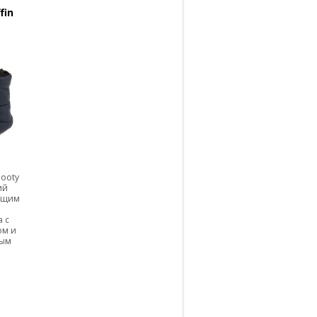
fin
Booty
ий
ющим
 с
ом и
ным