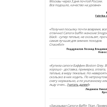
Москвы через 3 дня почтой России.
Все подошло, качество на уровне»
Fabrika-s
«Получил посылку почти вовремя, все
отлично! Сапоги baffin женские Snogo
black - супер теплые, не скользят, проч
самая лучшая для зимних походов.
Спасибо!»
Поддувалов Леонид Владим
Новос
«Купила сапоги Баффин Boston Grey. В
хорошо - доставка, примерка, оплата,
теплые, в меру тяжелые. Но невероят
скользко в них ходить. По нетронуто
снегу нормально, а по укатанному ил
льду очен
...
[читать далее]
»
Людмила Нико
Яро
«Заказывал Сапоги Baffin Titan. Приве