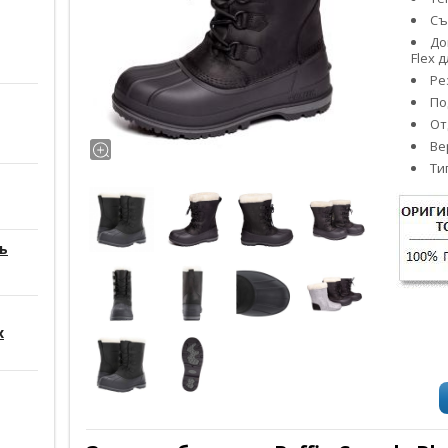
Съ
До
Flex 
Ре
По
От
Ве
Ти
ь
х