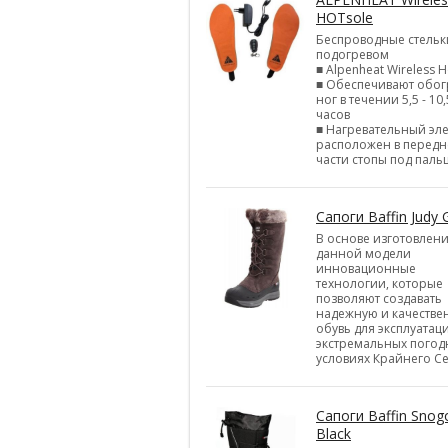
HOTsole
Беспроводные стельк
подогревом
■ Alpenheat Wireless H
■ Обеспечивают обог
ног в течении 5,5 - 10,
часов
■ Нагревательный эл
расположен в перед
части стопы под паль
Сапоги Baffin Judy 
В основе изготовлен
данной модели
инновационные
технологии, которые
позволяют создавать
надежную и качестве
обувь для эксплуатац
экстремальных погод
условиях Крайнего Се
Сапоги Baffin Snog
Black