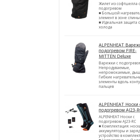
Жилет из софтшелла 
подогревом
■ Большой нагреват
элемент в зоне спины
■ Идеальная защита 
холода
ALPENHEAT Варежк
подогревом FIRE-
MITTEN Deluxe
Варежки с подогрево
Непродуваемые,
непромокаемые, ды
Гибкие нагревательн
элементы вдоль конт
пальцев
ALPENHEAT Носки 
подогревом AJ23-R
ALPENHEAT Носки с
подогревом AJ23-RC
■ Комплектация: носк
аккумуляторы и заря
устройство в комплек