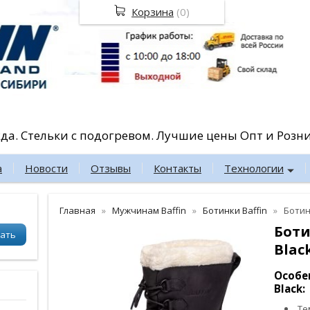
Корзина
(
0
)
жда. Стельки с подогревом. Лучшие цены Опт и Розн
а
Новости
Отзывы
Контакты
Технологии
Главная
Мужчинам Baffin
Ботинки Baffin
Ботин
Боти
Blac
Особе
Black:
Те