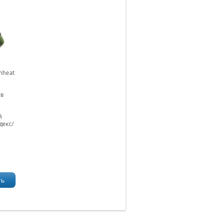
nheat
 в
й
декс/
ть