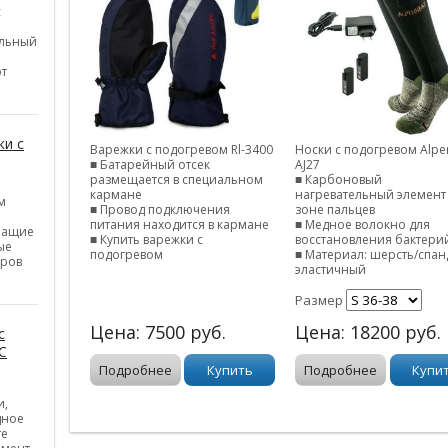
с
ельный
от
и с
Варежки с подогревом Rl-3400
Носки с подогревом Alpe
■ Батарейный отсек
AJ27
размещается в специальном
■ Карбоновый
кармане
нагревательный элемент
м
■ Провод подключения
зоне пальцев
питания находится в кармане
■ Медное волокно для
шащие
■ Купить варежки с
восстановления бактери
ые
подогревом
■ Материал: шерсть/спан
уров
эластичный
Размер
Цена:
7500
руб.
Цена:
18200
руб.
с
C
Подробнее
Купить
Подробнее
Купи
и,
дное
те