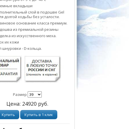
емные вкладыши
полнительный слой в подошве Gel
для долгой ходьбы без усталости.
зиновое основание класса премиум.
дошва из премиальной резины
делка из искусственного меха.
рх их кожи
п шнуровки - D-кольца.
Размер
Цена:
24920
руб.
Купить
Купить в 1 клик