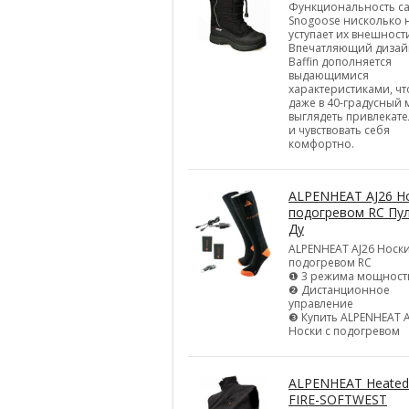
Функциональность с
Snogoose нисколько 
уступает их внешност
Впечатляющий дизай
Baffin дополняется
выдающимися
характеристиками, ч
даже в 40-градусный
выглядеть привлекат
и чувствовать себя
комфортно.
ALPENHEAT AJ26 Но
подогревом RC Пу
Ду
ALPENHEAT AJ26 Носки
подогревом RC
❶ 3 режима мощност
❷ Дистанционное
управление
❸ Купить ALPENHEAT A
Носки с подогревом
ALPENHEAT Heated
FIRE-SOFTWEST