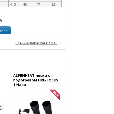
3
44,5
46
47
48,5
б.
 клик
Ботинки Baffin PACER MAC
→
ALPENHEAT носки с
подогревом FIRE-SOCKS
1 Napa