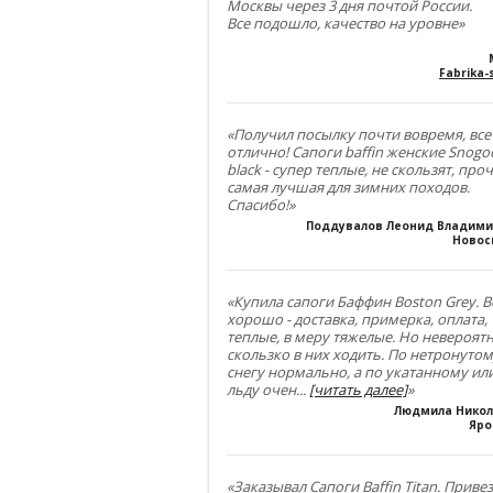
Москвы через 3 дня почтой России.
Все подошло, качество на уровне»
Fabrika-s
«Получил посылку почти вовремя, все
отлично! Сапоги baffin женские Snogo
black - супер теплые, не скользят, проч
самая лучшая для зимних походов.
Спасибо!»
Поддувалов Леонид Владим
Новос
«Купила сапоги Баффин Boston Grey. В
хорошо - доставка, примерка, оплата,
теплые, в меру тяжелые. Но невероят
скользко в них ходить. По нетронуто
снегу нормально, а по укатанному ил
льду очен
...
[читать далее]
»
Людмила Нико
Яро
«Заказывал Сапоги Baffin Titan. Приве