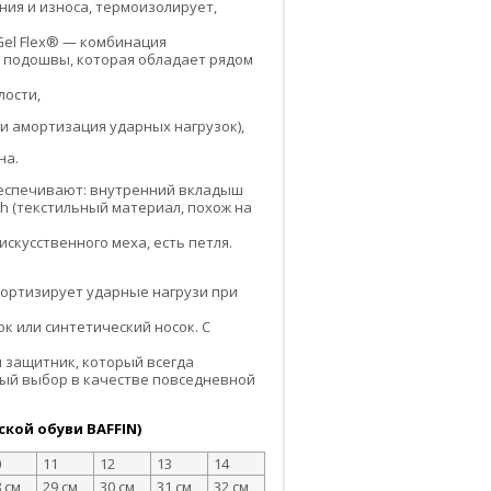
ия и износа, термоизолирует,
el Flex® — комбинация
й подошвы, которая обладает рядом
лости,
 амортизация ударных нагрузок),
на.
беспечивают: внутренний вкладыш
sh (текстильный материал, похож на
искусственного меха, есть петля.
мортизирует ударные нагрузи при
к или синтетический носок. С
 защитник, который всегда
ный выбор в качестве повседневной
кой обуви BAFFIN)
0
11
12
13
14
 см
29 см
30 см
31 см
32 см