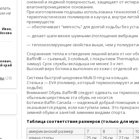
снежной и ледяной поверхностью, защищает от истиран
влагонепроницаемое основание.
елать
При изготовлении подошвы использована технология G
чии не
термопластических полимеров и каучука, внутри лито
преимуществ:
— обеспечивает “мягкость” для долгой ходьбы без уста
Иван
,
Москва
— делает шаги менее шумными (поглощение вибрации и
— теплоизолирующие свойства выше, чем у полиурета
Сохранение тепла и отведение лишней влаги от ног о
Baffin® — съемный, 3-слойный, с покрытием Thermaplu
геевич
,
замшу). Срок службы вкладыша не менее 3-х лет.
й край
Высокий верх ботинка выполнен из кожи с отделкой из 
Система быстрой шнуровки Multi D-ring на кольцах.
вы
(28)
Стелька — EVA (полимер, который термоизолирует и а
ходьбе).
Внимание! Обувь Baffin® следует одевать на термоносо
обычным шерстяным эта обувь не носится.
Ботинки Baffin Canada — надежный добрый помощник и
оказывается рядом, если наступила зима. Это прекрас
зимней обуви и занятий зимними видами спорта.
Таблица соответствия размеров (только для мужс
американский размер
7
8
9
1
длина стопы
25 см
26 см
27 см
28
s