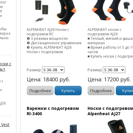
апог
не
и!
н
тобы
ALPENHEAT AJ26 Носки с
ALPENHEAT носки с
 мороз
подогревом RC
подогревом AJ26
ельно
❶ 3 режима мощности
■ Теплый, мягкий и дыш
❷ Дистанционное управление
материал
❸ Купить ALPENHEAT AJ26
■ Время работы от 5 до 1
Носки с подогревом
часов
■ Купить носки с подогр
ски с
льт
Размер
Размер
Цена:
18400
руб.
Цена:
17200
руб.
 с
и
Подробнее
Купить
Подробнее
Купи
J26
Варежки с подогревом
Носки с подогрево
Rl-3400
Alpenheat AJ27
 Vest