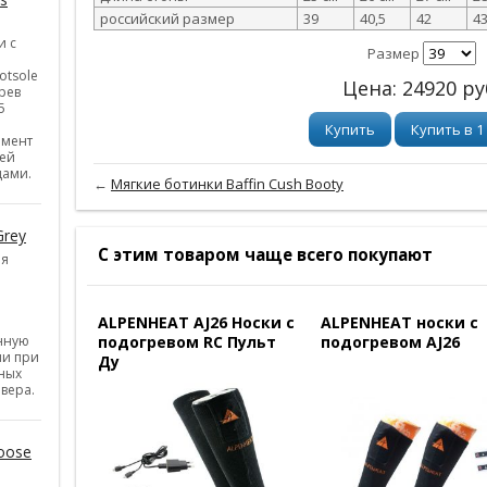
российский размер
39
40,5
42
4
и с
Размер
otsole
Цена:
24920
ру
рев
5
Купить
Купить в 1
емент
ней
цами.
←
Мягкие ботинки Baffin Cush Booty
Grey
С этим товаром чаще всего покупают
ия
ALPENHEAT AJ26 Носки с
ALPENHEAT носки с
нную
подогревом RC Пульт
подогревом AJ26
ии при
Ду
ных
вера.
oose