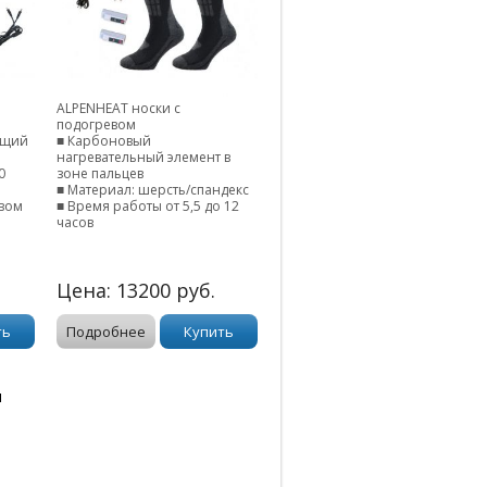
ALPENHEAT носки с
подогревом
ащий
■ Карбоновый
нагревательный элемент в
0
зоне пальцев
■ Материал: шерсть/спандекс
евом
■ Время работы от 5,5 до 12
часов
Цена:
13200
руб.
ть
Подробнее
Купить
м