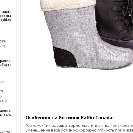
Олег
,
Москва
etki.ru
ose
на,
ирович
,
ибирск
се
но
му
и по
лаевна
,
славль
Особенности ботинок Baffin Canada:
“Сапожок” и подошва: термопластичная полярная рези
уменьшение веса ботинок, хорошую гибкость при низк
зли на