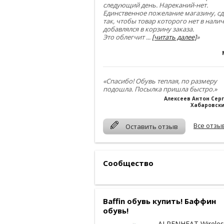
следующий день. Нареканий-нет.
Единственное пожелание магазину, сд
так, чтобы товар которого нет в нали
добавлялся в корзину заказа.
Это облегчит
...
[читать далее]
»
«Спасибо! Обувь теплая, по размеру
подошла. Посылка пришла быстро.»
Алексеев Антон Сер
Хабаровски
Все отзы
Оставить отзыв
Сообщество
Baffin обувь купить! Баффин
обувь!
ALPENHEAT Wireles