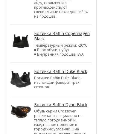
льду, скольжению
противодействуют
специальные накладки IcePaw
на подошве.
Ботинки Baffin Copenhagen
Black
Температурный режим: -20°С
■ Верх обуви: нубук
■ Внутренняя подошва: EVA
Ботинки Baffin Duke Black
Ботинки Baffin Duke Black -
настоящий фаворит трех
сезонов!
Ботинки Baffin Dyno Black
Обувь серии Crossover
рассчитана специально на
теплую погоду зимой и
ежедневное ношение в
городских условиях. Она
выдерживает температуру до