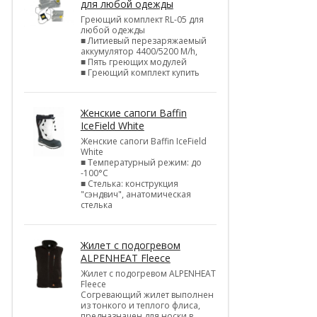
для любой одежды
Греющий комплект RL-05 для
любой одежды
■ Литиевый перезаряжаемый
аккумулятор 4400/5200 M/h,
■ Пять греющих модулей
■ Греющий комплект купить
Женские сапоги Baffin
IceField White
Женские сапоги Baffin IceField
White
■ Температурный режим: до
-100°C
■ Стелька: конструкция
"сэндвич", анатомическая
стелька
Жилет с подогревом
ALPENHEAT Fleece
Жилет с подогревом ALPENHEAT
Fleece
Согревающий жилет выполнен
из тонкого и теплого флиса,
предназначен для носки в