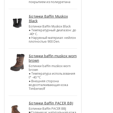
покрытием из полиуретана
Ботинки Baffin Muskox
Black
Ботинки Baffin Muskox Black
● Температурный диапазон: до
-40º C.
● Наружный материал: нейлон
плотностью 900 Den.
Ботинки baffin muskox worn
brown
Ботинки baffin muskox worn
brown
● Температура использования
t° -40 °C
● Внешняя сторона
водоотталкивающая кожа
Timberwolf
Ботинки Baffin PACER BBJ
Ботинки Baffin PACER BBJ
■ Голенище: натуральная кожа