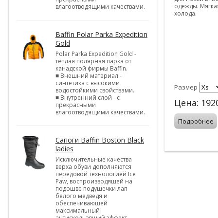
одежды. Мягка
влагоотводящими качествами.
холода.
Baffin Polar Parka Expedition
Gold
Polar Parka Expedition Gold -
теплая полярная парка от
канадской фирмы Baffin.
■ Внешний материал -
синтетика с высокими
Размер
водостойкими свойствами.
■ Внутренний слой - с
Цена:
192
прекрасными
влагоотводящими качествами.
Подробнее
Cапоги Baffin Boston Black
ladies
Исключительные качества
верха обуви дополняются
передовой технологией Ice
Paw, воспроизводящей на
подошве подушечки лап
белого медведя и
обеспечивающей
максимальный
антискользящий эффект