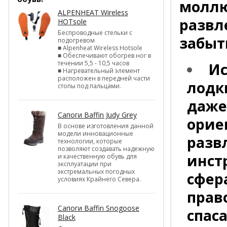
моллю
ALPENHEAT Wireless
развле
HOTsole
Беспроводные стельки с
забыт
подогревом
■ Alpenheat Wireless Hotsole
■ Обеспечивают обогрев ног в
течении 5,5 - 10,5 часов
Ис
■ Нагревательный элемент
расположен в передней части
лодк
стопы под пальцами.
даже
Сапоги Baffin Judy Grey
орие
В основе изготовления данной
модели инновационные
разв
технологии, которые
позволяют создавать надежную
инст
и качественную обувь для
эксплуатации при
экстремальных погодных
сфер
условиях Крайнего Севера.
прав
Сапоги Baffin Snogoose
спаса
Black