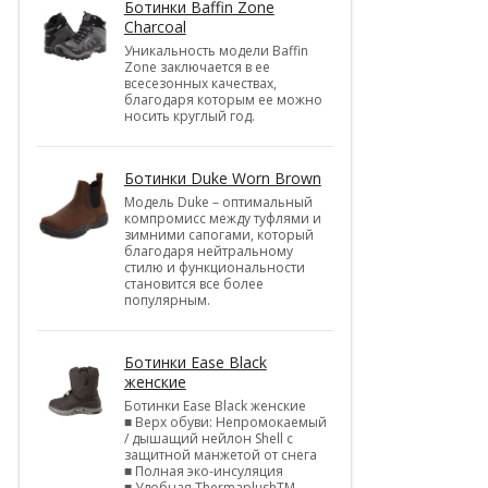
Ботинки Baffin Zone
Charcoal
Уникальность модели Baffin
Zone заключается в ее
всесезонных качествах,
благодаря которым ее можно
носить круглый год.
Ботинки Duke Worn Brown
Модель Duke – оптимальный
компромисс между туфлями и
зимними сапогами, который
благодаря нейтральному
стилю и функциональности
становится все более
популярным.
Ботинки Ease Black
женские
Ботинки Ease Black женские
■ Верх обуви: Непромокаемый
/ дышащий нейлон Shell c
защитной манжетой от снега
■ Полная эко-инсуляция
■ Удобная ThermaplushTM