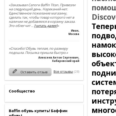
«Заказывал Сапоги Baffin Titan. Привезли
помощ
на следующий день. Нареканий-нет.
Единственное пожелание магазину,
Discov
сделать так, чтобы товар которого нет в
наличии не добавлялся в корзину заказа.
Тепер
Это облегчит
...
[читать далее]
»
Иван
,
подво
Москва
намок
«Спасибо! Обувь теплая, по размеру
высок
подошла. Посылка пришла быстро.»
Алексеев Антон Сергеевич
,
объек
Хабаровский край
подни
Все отзывы
(28)
Оставить отзыв
систе
потер
Сообщество
инстр
много
Baffin обувь купить! Баффин
обувь!