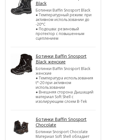
Black
Ботинки Baffin Snosport Black
● Температурный режим: при
активном использовании до
-20°С
● Подошва: резиновый
протектор с повышенным
сцеплением
Ботинки Baffin Snosport
Black женские
Ботинки Baffin Snosport Black
женские
● Температура использования
t°-20 при активном
использовании
● Внешняя сторона Дышащий
материал Soft Shell с
изолирующим слоем B-Tek
Ботинки Baffin Snosport
Chocolate
Ботинки Snosport Chocolate
Материал Soft Shell обладает