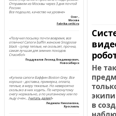
Отправили из Москвы через 3 дня почтой
России.
Все подошло, качество на уровне»
Олег
,
Москва
Fabrika-setki.ru
Сист
«Получил посылку почти вовремя, все
виде
отлично! Сапоги baffin женские Snogoose
black - супер теплые, не скользят, прочна,
самая лучшая для зимних походов.
робо
Спасибо!»
Поддувалов Леонид Владимирович
,
Новосибирск
Не та
предм
«Купила сапоги Баффин Boston Grey. Все
хорошо - доставка, примерка, оплата,
тольк
теплые, в меру тяжелые. Но невероятно
скользко в них ходить. По нетронутому
экипи
снегу нормально, а по укатанному или по
льду очен
...
[читать далее]
»
в соз
Людмила Николаевна
,
Ярославль
наблю