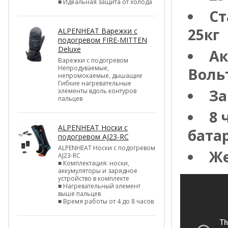
■ Идеальная защита от холода
Cт
25кг
ALPENHEAT Варежки с
подогревом FIRE-MITTEN
Deluxe
Ак
Варежки с подогревом
Непродуваемые,
Воль
непромокаемые, дышащие
Гибкие нагревательные
За
элементы вдоль контуров
пальцев
8 
ALPENHEAT Носки с
бата
подогревом AJ23-RC
ALPENHEAT Носки с подогревом
Же
AJ23-RC
■ Комплектация: носки,
аккумуляторы и зарядное
устройство в комплекте
■ Нагревательный элемент
выше пальцев
■ Время работы от 4 до 8 часов