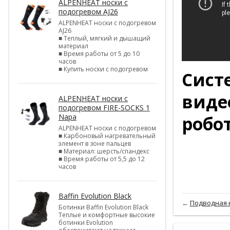
ALPENHEAT носки с
подогревом AJ26
ALPENHEAT носки с подогревом
AJ26
■ Теплый, мягкий и дышащий
материал
■ Время работы от 5 до 10
часов
■ Купить носки с подогревом
Сист
виде
ALPENHEAT носки с
подогревом FIRE-SOCKS 1
Napa
робо
ALPENHEAT носки с подогревом
■ Карбоновый нагревательный
элемент в зоне пальцев
■ Материал: шерсть/спандекс
■ Время работы от 5,5 до 12
часов
Baffin Evolution Black
←
Подводная к
Ботинки Baffin Evolution Black
Теплые и комфортные высокие
ботинки Evolution