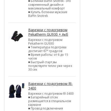
■ Ботинки Baffin Snotrek - это
современный дизайн и
максимальный комфорт
■ Купить ботинки мужские
Baffin Snotrek
Варежки с подогревом
Pekatherm GU930 + Акб
Варежки с подогревом
Pekatherm GU930
■ Температура подогрева
достигает 67° градусов
■ Время работы: от 6 до 15
часов
■ Быстрый старт,вы
почувствуете тепло уже через
30 сек
Варежки с подогревом Rl-
3400
Варежки с подогревом Rl-3400
■ Батарейный отсек
размещается в специальном
кармане
■ Провод подключения