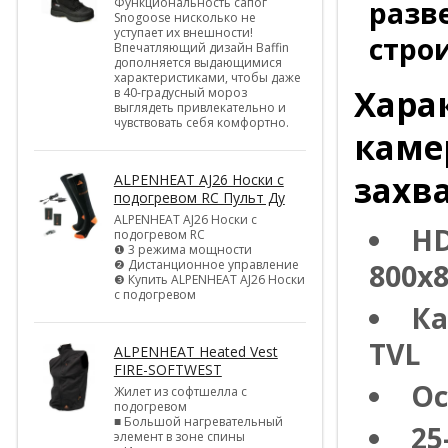
Функциональность сапог
разв
Snogoose нисколько не
уступает их внешности!
строи
Впечатляющий дизайн Baffin
дополняется выдающимися
характеристиками, чтобы даже
Хара
в 40-градусный мороз
выглядеть привлекательно и
чувствовать себя комфортно.
каме
захв
ALPENHEAT AJ26 Носки с
подогревом RC Пульт Ду
ALPENHEAT AJ26 Носки с
HD
подогревом RC
❶ 3 режима мощности
❷ Дистанционное управление
800х
❸ Купить ALPENHEAT AJ26 Носки
с подогревом
Ка
TVL
ALPENHEAT Heated Vest
FIRE-SOFTWEST
Ос
Жилет из софтшелла с
подогревом
■ Большой нагревательный
25
элемент в зоне спины