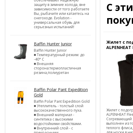
обеспечивают надежную
С эт
защиту в зимние холода, вне
зависимости от того работаете
Вы, рыбачите или катаетесь на
поку
снегоходе. Evolution -
универсальная обувь для
серьезных испытаний!
Жилет с по
Baffin Hunter Junior
ALPENHEAT 
Baffin Hunter Junior
■ Температурный режим: до
-40° С
■ Внешняя
сторона:термопластичная
резина,полиуретан
Baffin Polar Pant Expedition
Gold
Baffin Polar Pant Expedition Gold
■ Утеплитель - толстый слой
Жилет с подог
высококачественного пуха.
ALPENHEAT Fle
■ Внешний материал -
Согревающий 
синтетика с высокими
выполнен из т
водостойкими свойствами.
теплого флиса
■ Внутренний слой - с
для носки в н
прекрасными