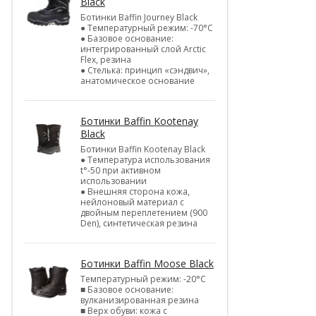
Black
Ботинки Baffin Journey Black
● Температурный режим: -70°С
● Базовое основание:
интегрированный слой Arctic
Flex, резина
● Стелька: принцип «сэндвич»,
анатомическое основание
Ботинки Baffin Kootenay
Black
Ботинки Baffin Kootenay Black
● Температура использования
t°-50 при активном
использовании
● Внешняя сторона кожа,
нейлоновый материал с
двойным переплетением (900
Den), синтетическая резина
Ботинки Baffin Moose Black
Температурный режим: -20°С
■ Базовое основание:
вулканизированная резина
■ Верх обуви: кожа с