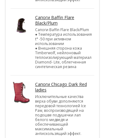
Cапоги Baffin Flare
Black/Plum
Cапоги Baffin Flare Black/Plum
● Температура использования
t° -50 при активном
использовании
● Внешняя сторона кожа
Timberwolf, нейлоновый
теплоизолирующий материал
Diamond- Lite, облегченная
синтетическая резина
Cапоги Chicago Dark Red
ladies
Исключительные качества
верха обуви дополняются
передовой технологией Ice
Paw, воспроизводящей на
подошве подушечки лап
белого медведя и
обеспечивающей
максимальный
антискользящий эффект.