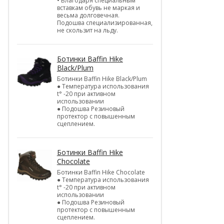
• Благодаря специальным
вставкам обувь не маркая и
весьма долговечная.
Подошва специализированная,
не скользит на льду.
Ботинки Baffin Hike
Black/Plum
Ботинки Baffin Hike Black/Plum
● Температура использования
t° -20 при активном
использовании
● Подошва Резиновый
протектор с повышенным
сцеплением.
Ботинки Baffin Hike
Chocolate
Ботинки Baffin Hike Chocolate
● Температура использования
t° -20 при активном
использовании
● Подошва Резиновый
протектор с повышенным
сцеплением.