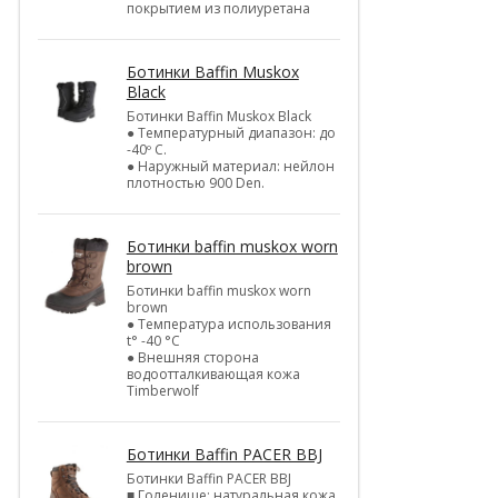
покрытием из полиуретана
Ботинки Baffin Muskox
Black
Ботинки Baffin Muskox Black
● Температурный диапазон: до
-40º C.
● Наружный материал: нейлон
плотностью 900 Den.
Ботинки baffin muskox worn
brown
Ботинки baffin muskox worn
brown
● Температура использования
t° -40 °C
● Внешняя сторона
водоотталкивающая кожа
Timberwolf
Ботинки Baffin PACER BBJ
Ботинки Baffin PACER BBJ
■ Голенище: натуральная кожа