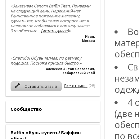
«Заказывал Сапоги Baffin Titan. Привезли
на следующий день. Нареканий-нет.
Единственное пожелание магазину,
сделать так, чтобы товар которого нет в
наличии не добавлялся в корзину заказа.
Во
Это облегчит
...
[читать далее]
»
Иван
,
матер
Москва
обес
«Спасибо! Обувь теплая, по размеру
подошла. Посылка пришла быстро.»
Св
Алексеев Антон Сергеевич
,
Хабаровский край
незам
Все отзывы
(28)
Оставить отзыв
одеж
4 
Сообщество
(две 
обес
Baffin обувь купить! Баффин
по вс
обувь!