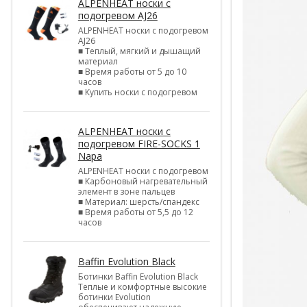
ALPENHEAT носки с
подогревом AJ26
ALPENHEAT носки с подогревом
AJ26
■ Теплый, мягкий и дышащий
материал
■ Время работы от 5 до 10
часов
■ Купить носки с подогревом
ALPENHEAT носки с
подогревом FIRE-SOCKS 1
Napa
ALPENHEAT носки с подогревом
■ Карбоновый нагревательный
элемент в зоне пальцев
■ Материал: шерсть/спандекс
■ Время работы от 5,5 до 12
часов
Baffin Evolution Black
Ботинки Baffin Evolution Black
Теплые и комфортные высокие
ботинки Evolution