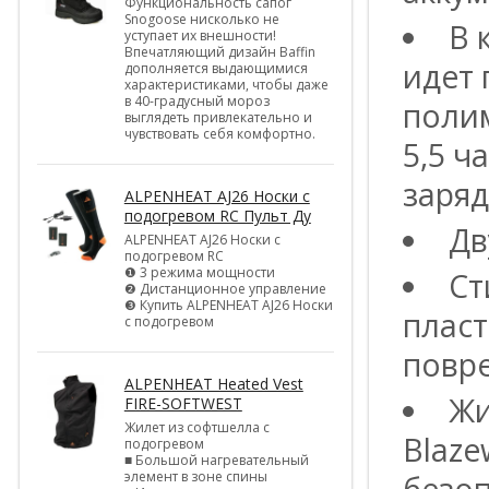
Функциональность сапог
Snogoose нисколько не
В 
уступает их внешности!
Впечатляющий дизайн Baffin
идет
дополняется выдающимися
характеристиками, чтобы даже
в 40-градусный мороз
полим
выглядеть привлекательно и
чувствовать себя комфортно.
5,5 ч
заряд
ALPENHEAT AJ26 Носки с
подогревом RC Пульт Ду
Дв
ALPENHEAT AJ26 Носки с
подогревом RC
❶ 3 режима мощности
Ст
❷ Дистанционное управление
❸ Купить ALPENHEAT AJ26 Носки
плас
с подогревом
повре
ALPENHEAT Heated Vest
Жи
FIRE-SOFTWEST
Жилет из софтшелла с
Blaze
подогревом
■ Большой нагревательный
элемент в зоне спины
безоп