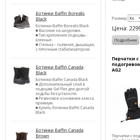
Ботинки Baffin Borealis
Размер
Black
Ботинки Baffin Borealis Black
Цена:
229
■ Высокие на шнуровке.
■ Тип крепления подошвы -
клееные.
Подробнее
■ Стелька – съёмная, дышащая,
с пяточным стабилизатором.
Перчатки с
подогревом
Ботинки Baffin Canada
AG2
Black
Ботинки Baffin Canada Black
■ Дополнительный слой в
подошве Gel Flex для долгой
ходьбы без усталости.
■ Резиновое основание класса
премиум.
■ Купить ботинки Baffin Canada
Black
Ботинки Baffin Canada
Brown
Перчатки с по