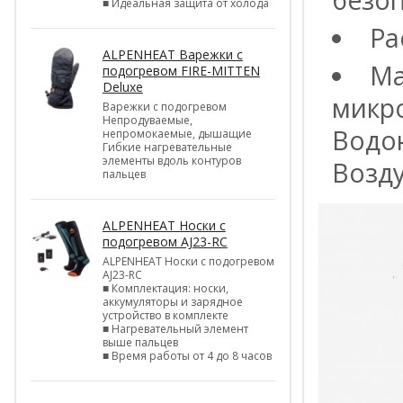
■ Идеальная защита от холода
Ра
ALPENHEAT Варежки с
Ма
подогревом FIRE-MITTEN
Deluxe
микро
Варежки с подогревом
Непродуваемые,
Водон
непромокаемые, дышащие
Гибкие нагревательные
элементы вдоль контуров
Возду
пальцев
ALPENHEAT Носки с
подогревом AJ23-RC
ALPENHEAT Носки с подогревом
AJ23-RC
■ Комплектация: носки,
аккумуляторы и зарядное
устройство в комплекте
■ Нагревательный элемент
выше пальцев
■ Время работы от 4 до 8 часов