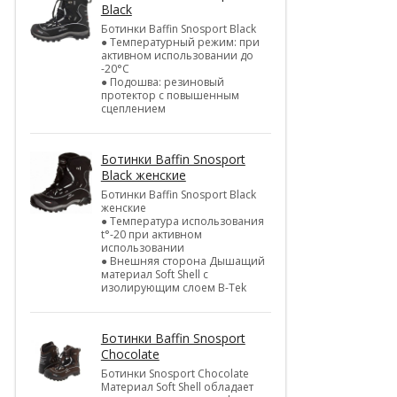
Black
Ботинки Baffin Snosport Black
● Температурный режим: при
активном использовании до
-20°С
● Подошва: резиновый
протектор с повышенным
сцеплением
Ботинки Baffin Snosport
Black женские
Ботинки Baffin Snosport Black
женские
● Температура использования
t°-20 при активном
использовании
● Внешняя сторона Дышащий
материал Soft Shell с
изолирующим слоем B-Tek
Ботинки Baffin Snosport
Chocolate
Ботинки Snosport Chocolate
Материал Soft Shell обладает