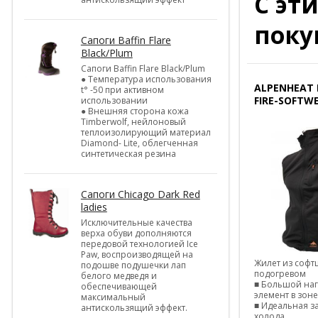
С эт
поку
Cапоги Baffin Flare
Black/Plum
Cапоги Baffin Flare Black/Plum
● Температура использования
ALPENHEAT 
t° -50 при активном
FIRE-SOFTW
использовании
● Внешняя сторона кожа
Timberwolf, нейлоновый
теплоизолирующий материал
Diamond- Lite, облегченная
синтетическая резина
Cапоги Chicago Dark Red
ladies
Исключительные качества
верха обуви дополняются
передовой технологией Ice
Paw, воспроизводящей на
Жилет из софт
подошве подушечки лап
подогревом
белого медведя и
■ Большой на
обеспечивающей
элемент в зон
максимальный
■ Идеальная з
антискользящий эффект.
холода