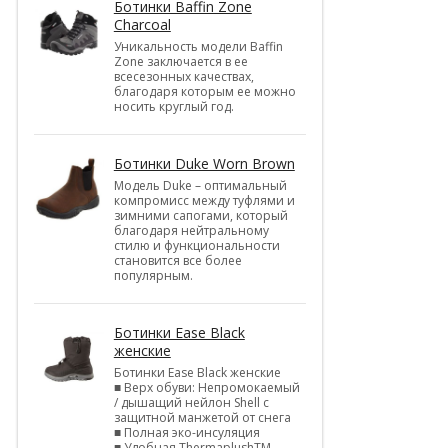
Ботинки Baffin Zone
Charcoal
Уникальность модели Baffin
Zone заключается в ее
всесезонных качествах,
благодаря которым ее можно
носить круглый год.
Ботинки Duke Worn Brown
Модель Duke – оптимальный
компромисс между туфлями и
зимними сапогами, который
благодаря нейтральному
стилю и функциональности
становится все более
популярным.
Ботинки Ease Black
женские
Ботинки Ease Black женские
■ Верх обуви: Непромокаемый
/ дышащий нейлон Shell c
защитной манжетой от снега
■ Полная эко-инсуляция
■ Удобная ThermaplushTM