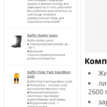
обеспечивают надежную
защиту в зимние холода, вне
зависимости от того работаете
Вы, рыбачите или катаетесь на
снегоходе. Evolution -
универсальная обувь для
серьезных испытаний!
Baffin Hunter Junior
Baffin Hunter Junior
■ Температурный режим: до
-40° С
■ Внешняя
сторона:термопластичная
Комп
резина,полиуретан
Жи
Baffin Polar Pant Expedition
Gold
ли
Baffin Polar Pant Expedition Gold
■ Утеплитель - толстый слой
высококачественного пуха.
2600 
■ Внешний материал -
синтетика с высокими
за
водостойкими свойствами.
■ Внутренний слой - с
прекрасными