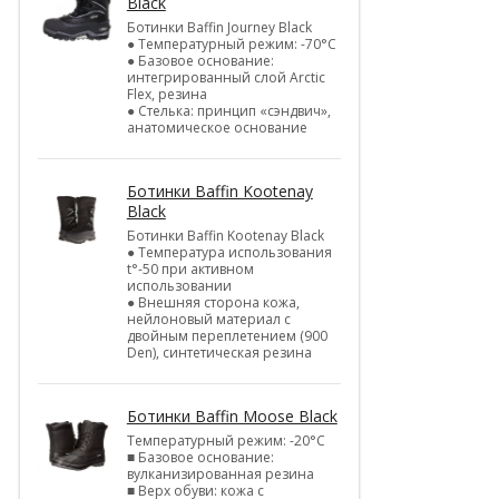
Black
Ботинки Baffin Journey Black
● Температурный режим: -70°С
● Базовое основание:
интегрированный слой Arctic
Flex, резина
● Стелька: принцип «сэндвич»,
анатомическое основание
Ботинки Baffin Kootenay
Black
Ботинки Baffin Kootenay Black
● Температура использования
t°-50 при активном
использовании
● Внешняя сторона кожа,
нейлоновый материал с
двойным переплетением (900
Den), синтетическая резина
Ботинки Baffin Moose Black
Температурный режим: -20°С
■ Базовое основание:
вулканизированная резина
■ Верх обуви: кожа с