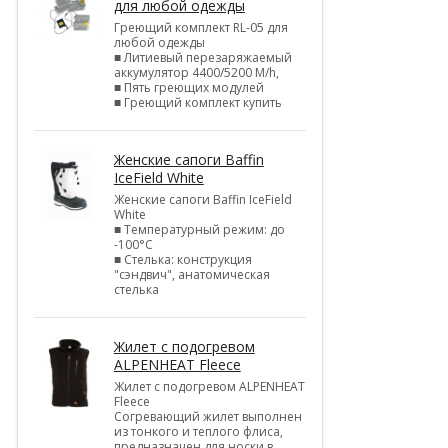
для любой одежды
Греющий комплект RL-05 для
любой одежды
■ Литиевый перезаряжаемый
аккумулятор 4400/5200 M/h,
■ Пять греющих модулей
■ Греющий комплект купить
Женские сапоги Baffin
IceField White
Женские сапоги Baffin IceField
White
■ Температурный режим: до
-100°C
■ Стелька: конструкция
"сэндвич", анатомическая
стелька
Жилет с подогревом
ALPENHEAT Fleece
Жилет с подогревом ALPENHEAT
Fleece
Согревающий жилет выполнен
из тонкого и теплого флиса,
предназначен для носки в