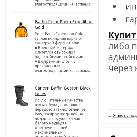
ин
влагоотводящими качествами.
га
Baffin Polar Parka Expedition
Gold
Купит
Polar Parka Expedition Gold -
теплая полярная парка от
либо 
канадской фирмы Baffin.
■ Внешний материал -
синтетика с высокими
админи
водостойкими свойствами.
■ Внутренний слой - с
через 
прекрасными
влагоотводящими качествами.
Cапоги Baffin Boston Black
ladies
Исключительные качества
верха обуви дополняются
передовой технологией Ice
Paw, воспроизводящей на
←
Жилет с подо
подошве подушечки лап
белого медведя и
обеспечивающей
максимальный
антискользящий эффект