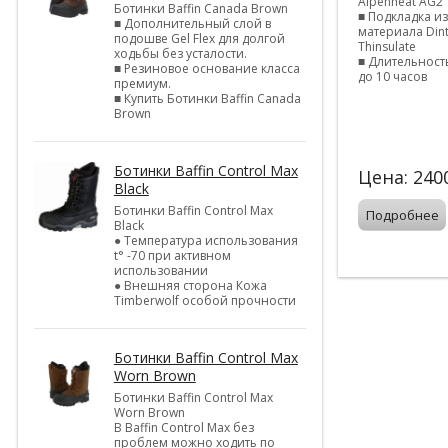
Alpenheat AG2
Ботинки Baffin Canada Brown
■ Подкладка и
■ Дополнительный слой в
материала Dint
подошве Gel Flex для долгой
Thinsulate
ходьбы без усталости.
■ Длительность
■ Резиновое основание класса
до 10 часов
премиум.
■ Купить Ботинки Baffin Canada
Brown
Ботинки Baffin Control Max
Цена:
240
Black
Ботинки Baffin Control Max
Подробнее
Black
● Температура использования
t° -70 при активном
использовании
● Внешняя сторона Кожа
Timberwolf особой прочности
Ботинки Baffin Control Max
Worn Brown
Ботинки Baffin Control Max
Worn Brown
В Baffin Control Max без
проблем можно ходить по