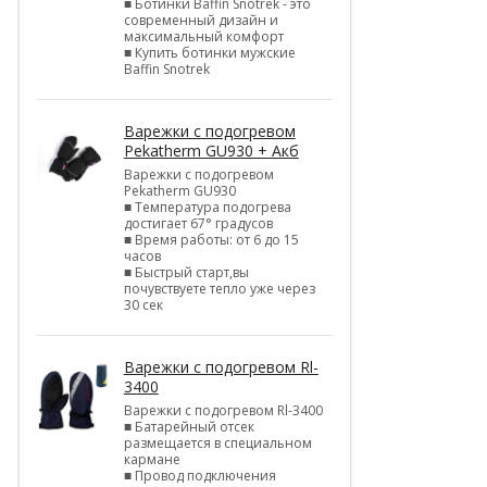
■ Ботинки Baffin Snotrek - это
современный дизайн и
максимальный комфорт
■ Купить ботинки мужские
Baffin Snotrek
Варежки с подогревом
Pekatherm GU930 + Акб
Варежки с подогревом
Pekatherm GU930
■ Температура подогрева
достигает 67° градусов
■ Время работы: от 6 до 15
часов
■ Быстрый старт,вы
почувствуете тепло уже через
30 сек
Варежки с подогревом Rl-
3400
Варежки с подогревом Rl-3400
■ Батарейный отсек
размещается в специальном
кармане
■ Провод подключения