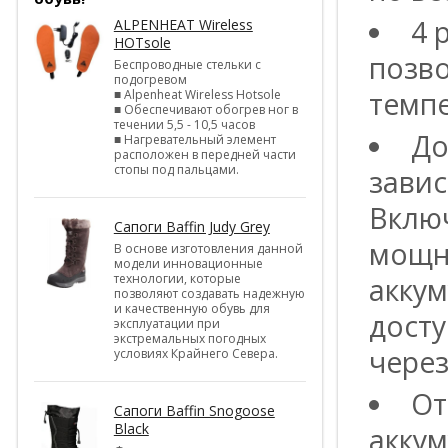
4 
ALPENHEAT Wireless
HOTsole
позв
Беспроводные стельки с
подогревом
темпе
■ Alpenheat Wireless Hotsole
■ Обеспечивают обогрев ног в
течении 5,5 - 10,5 часов
До
■ Нагревательный элемент
расположен в передней части
стопы под пальцами.
завис
Вклю
Сапоги Baffin Judy Grey
мощно
В основе изготовления данной
модели инновационные
технологии, которые
аккум
позволяют создавать надежную
и качественную обувь для
досту
эксплуатации при
экстремальных погодных
через
условиях Крайнего Севера.
От
Сапоги Baffin Snogoose
Black
аккум