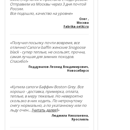
Отправили из Москвы через 3 дня почтой
России.
Все подошло, качество на уровне»
Олег
,
Москва
Fabrika-setki.ru
«Получил посылку почти вовремя, все
отлично! Сапоги baffin женские Snogoose
black - супер теплые, не скользят, прочна,
самая лучшая для зимних походов.
Спасибо!»
Поддувалов Леонид Владимирович
,
Новосибирск
«Купила сапоги Баффин Boston Grey. Все
хорошо - доставка, примерка, оплата,
теплые, в меру тяжелые. Но невероятно
скользко в них ходить. По нетронутому
снегу нормально, а по укатанному или по
льду очен
...
[читать далее]
»
Людмила Николаевна
,
Ярославль