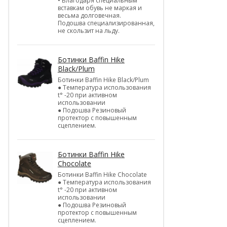
• Благодаря специальным
вставкам обувь не маркая и
весьма долговечная.
Подошва специализированная,
не скользит на льду.
Ботинки Baffin Hike
Black/Plum
Ботинки Baffin Hike Black/Plum
● Температура использования
t° -20 при активном
использовании
● Подошва Резиновый
протектор с повышенным
сцеплением.
Ботинки Baffin Hike
Chocolate
Ботинки Baffin Hike Chocolate
● Температура использования
t° -20 при активном
использовании
● Подошва Резиновый
протектор с повышенным
сцеплением.