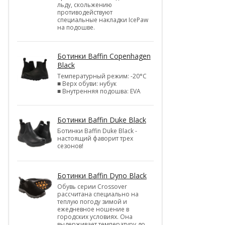
льду, скольжению
противодействуют
специальные накладки IcePaw
на подошве.
Ботинки Baffin Copenhagen
Black
Температурный режим: -20°С
■ Верх обуви: нубук
■ Внутренняя подошва: EVA
Ботинки Baffin Duke Black
Ботинки Baffin Duke Black -
настоящий фаворит трех
сезонов!
Ботинки Baffin Dyno Black
Обувь серии Crossover
рассчитана специально на
теплую погоду зимой и
ежедневное ношение в
городских условиях. Она
выдерживает температуру до