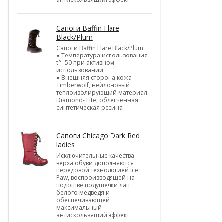
Cапоги Baffin Flare
Black/Plum
Cапоги Baffin Flare Black/Plum
● Температура использования
t° -50 при активном
использовании
● Внешняя сторона кожа
Timberwolf, нейлоновый
теплоизолирующий материал
Diamond- Lite, облегченная
синтетическая резина
Cапоги Chicago Dark Red
ladies
Исключительные качества
верха обуви дополняются
передовой технологией Ice
Paw, воспроизводящей на
подошве подушечки лап
белого медведя и
обеспечивающей
максимальный
антискользящий эффект.