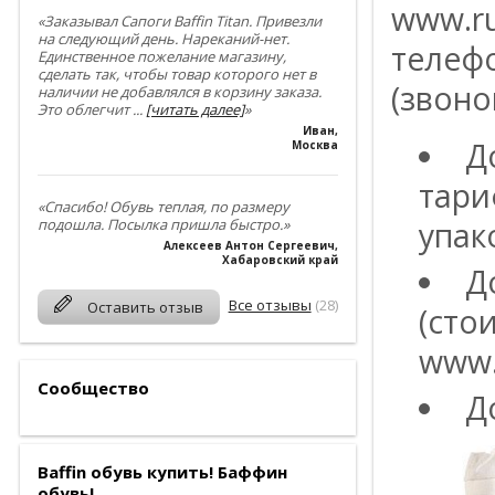
www.ru
«Заказывал Сапоги Baffin Titan. Привезли
на следующий день. Нареканий-нет.
телефо
Единственное пожелание магазину,
сделать так, чтобы товар которого нет в
(звоно
наличии не добавлялся в корзину заказа.
Это облегчит
...
[читать далее]
»
Иван
,
Д
Москва
тари
«Спасибо! Обувь теплая, по размеру
подошла. Посылка пришла быстро.»
упак
Алексеев Антон Сергеевич
,
Хабаровский край
Д
Все отзывы
(28)
Оставить отзыв
(сто
www.
Сообщество
Д
Baffin обувь купить! Баффин
обувь!