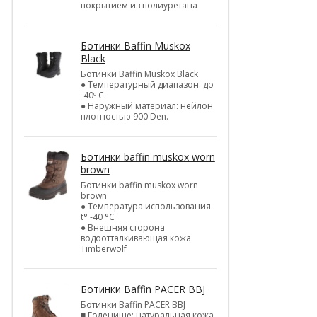
покрытием из полиуретана
Ботинки Baffin Muskox
Black
Ботинки Baffin Muskox Black
● Температурный диапазон: до
-40º C.
● Наружный материал: нейлон
плотностью 900 Den.
Ботинки baffin muskox worn
brown
Ботинки baffin muskox worn
brown
● Температура использования
t° -40 °C
● Внешняя сторона
водоотталкивающая кожа
Timberwolf
Ботинки Baffin PACER BBJ
Ботинки Baffin PACER BBJ
■ Голенище: натуральная кожа