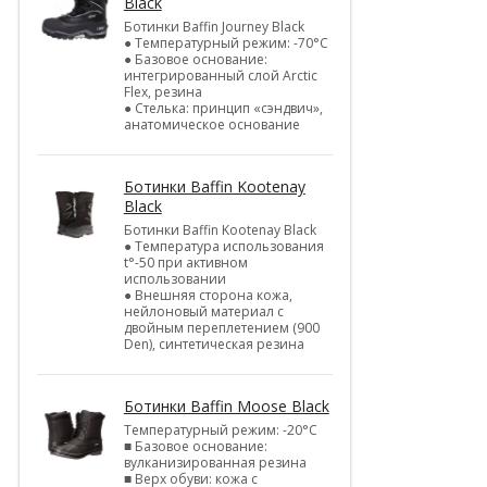
Black
Ботинки Baffin Journey Black
● Температурный режим: -70°С
● Базовое основание:
интегрированный слой Arctic
Flex, резина
● Стелька: принцип «сэндвич»,
анатомическое основание
Ботинки Baffin Kootenay
Black
Ботинки Baffin Kootenay Black
● Температура использования
t°-50 при активном
использовании
● Внешняя сторона кожа,
нейлоновый материал с
двойным переплетением (900
Den), синтетическая резина
Ботинки Baffin Moose Black
Температурный режим: -20°С
■ Базовое основание:
вулканизированная резина
■ Верх обуви: кожа с