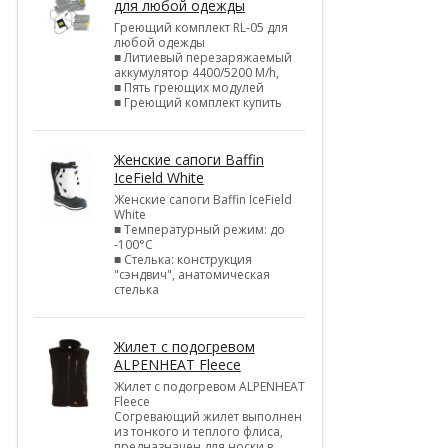
для любой одежды
Греющий комплект RL-05 для
любой одежды
■ Литиевый перезаряжаемый
аккумулятор 4400/5200 M/h,
■ Пять греющих модулей
■ Греющий комплект купить
Женские сапоги Baffin
IceField White
Женские сапоги Baffin IceField
White
■ Температурный режим: до
-100°C
■ Стелька: конструкция
"сэндвич", анатомическая
стелька
Жилет с подогревом
ALPENHEAT Fleece
Жилет с подогревом ALPENHEAT
Fleece
Согревающий жилет выполнен
из тонкого и теплого флиса,
предназначен для носки в