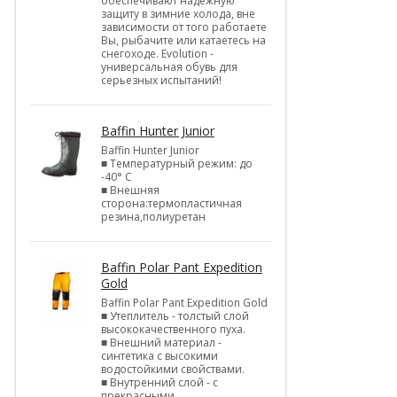
обеспечивают надежную
защиту в зимние холода, вне
зависимости от того работаете
Вы, рыбачите или катаетесь на
снегоходе. Evolution -
универсальная обувь для
серьезных испытаний!
Baffin Hunter Junior
Baffin Hunter Junior
■ Температурный режим: до
-40° С
■ Внешняя
сторона:термопластичная
резина,полиуретан
Baffin Polar Pant Expedition
Gold
Baffin Polar Pant Expedition Gold
■ Утеплитель - толстый слой
высококачественного пуха.
■ Внешний материал -
синтетика с высокими
водостойкими свойствами.
■ Внутренний слой - с
прекрасными