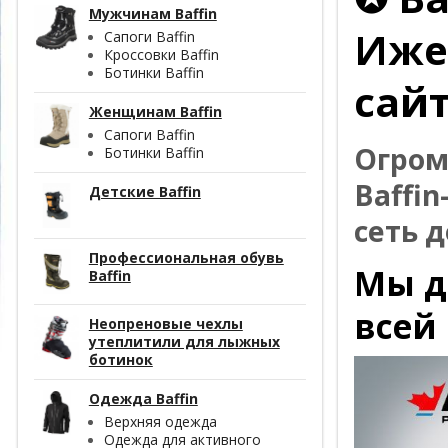
Мужчинам Baffin
Иже
Сапоги Baffin
Кроссовки Baffin
Ботинки Baffin
сайт
Женщинам Baffin
Сапоги Baffin
Огром
Ботинки Baffin
Baffi
Детские Baffin
сеть д
Профессиональная обувь
Мы д
Baffin
всей
Неопреновые чехлы
утеплитили для лыжных
ботинок
Одежда Baffin
Верхняя одежда
Одежда для активного