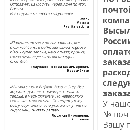
Отправили из Москвы через 3 дня почтой
почто
России.
Все подошло, качество на уровне»
компа
Олег
,
Москва
Fabrika-setki.ru
Высыл
Росси
«Получил посылку почти вовремя, все
отлично! Сапоги baffin женские Snogoose
оплат
black - супер теплые, не скользят, прочна,
самая лучшая для зимних походов.
заказ
Спасибо!»
Поддувалов Леонид Владимирович
,
расхо
Новосибирск
следу
«Купила сапоги Баффин Boston Grey. Все
заказа
хорошо - доставка, примерка, оплата,
теплые, в меру тяжелые. Но невероятно
скользко в них ходить. По нетронутому
У наш
снегу нормально, а по укатанному или по
льду очен
...
[читать далее]
»
№ поч
Людмила Николаевна
,
Ярославль
Вашу п