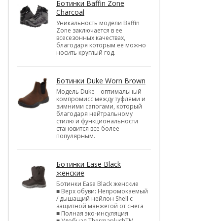
Ботинки Baffin Zone
Charcoal
Уникальность модели Baffin
Zone заключается в ее
всесезонных качествах,
благодаря которым ее можно
носить круглый год.
Ботинки Duke Worn Brown
Модель Duke – оптимальный
компромисс между туфлями и
зимними сапогами, который
благодаря нейтральному
стилю и функциональности
становится все более
популярным.
Ботинки Ease Black
женские
Ботинки Ease Black женские
■ Верх обуви: Непромокаемый
/ дышащий нейлон Shell c
защитной манжетой от снега
■ Полная эко-инсуляция
■ Удобная ThermaplushTM