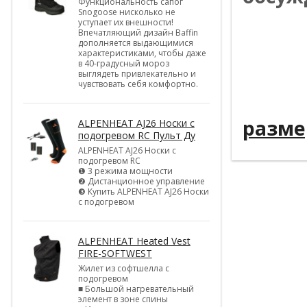
Функциональность сапог
Snogoose нисколько не
уступает их внешности!
----------
Впечатляющий дизайн Baffin
дополняется выдающимися
----------
характеристиками, чтобы даже
в 40-градусный мороз
----------
выглядеть привлекательно и
чувствовать себя комфортно.
----------
разме
ALPENHEAT AJ26 Носки с
подогревом RC Пульт Ду
ALPENHEAT AJ26 Носки с
подогревом RC
❶ 3 режима мощности
❷ Дистанционное управление
❸ Купить ALPENHEAT AJ26 Носки
с подогревом
ALPENHEAT Heated Vest
FIRE-SOFTWEST
Жилет из софтшелла с
подогревом
■ Большой нагревательный
элемент в зоне спины