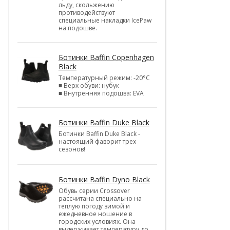
льду, скольжению
противодействуют
специальные накладки IcePaw
на подошве.
Ботинки Baffin Copenhagen
Black
Температурный режим: -20°С
■ Верх обуви: нубук
■ Внутренняя подошва: EVA
Ботинки Baffin Duke Black
Ботинки Baffin Duke Black -
настоящий фаворит трех
сезонов!
Ботинки Baffin Dyno Black
Обувь серии Crossover
рассчитана специально на
теплую погоду зимой и
ежедневное ношение в
городских условиях. Она
выдерживает температуру до