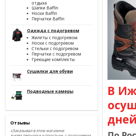
отдыха
Шапки Baffin
Носки Baffin
Перчатки Baffin
Одежда с подогревом
Жилеты с подогревом
Носки с подогревом
Стельки с подогревом
Перчатки с подогревом
Греющие комплекты
Сушилки для обуви
В Иж
Подводные камеры
осущ
дней
Отзывы
«Заказывал в этом магазине
По Ро
жилет,перчатки и простынь с подогревом.