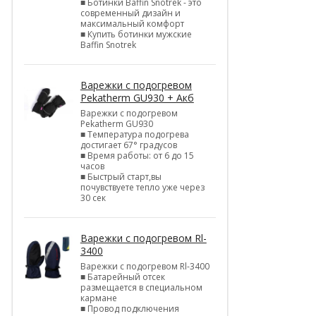
■ Ботинки Baffin Snotrek - это
современный дизайн и
максимальный комфорт
■ Купить ботинки мужские
Baffin Snotrek
Варежки с подогревом
Pekatherm GU930 + Акб
Варежки с подогревом
Pekatherm GU930
■ Температура подогрева
достигает 67° градусов
■ Время работы: от 6 до 15
часов
■ Быстрый старт,вы
почувствуете тепло уже через
30 сек
Варежки с подогревом Rl-
3400
Варежки с подогревом Rl-3400
■ Батарейный отсек
размещается в специальном
кармане
■ Провод подключения