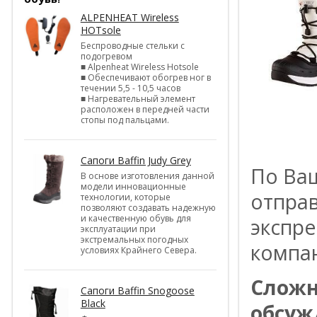
ALPENHEAT Wireless
HOTsole
Беспроводные стельки с
подогревом
■ Alpenheat Wireless Hotsole
■ Обеспечивают обогрев ног в
течении 5,5 - 10,5 часов
■ Нагревательный элемент
расположен в передней части
стопы под пальцами.
Сапоги Baffin Judy Grey
По Ва
В основе изготовления данной
модели инновационные
отпра
технологии, которые
позволяют создавать надежную
и качественную обувь для
экспре
эксплуатации при
экстремальных погодных
компа
условиях Крайнего Севера.
Сложн
Сапоги Baffin Snogoose
Black
обсуж