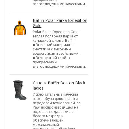
влагоотводящими качествами.
Baffin Polar Parka Expedition
Gold
Polar Parka Expedition Gold -
теплая полярная парка от
канадской фирмы Baffin.
■ Внешний материал -
синтетика с высокими
водостойкими свойствами.
■ Внутренний слой - с
прекрасными
влагоотводящими качествами.
Cапоги Baffin Boston Black
ladies
Исключительные качества
верха обуви дополняются
передовой технологией Ice
Paw, воспроизводящей на
подошве подушечки лап
белого медведя и
обеспечивающей
максимальный
антискользящий эффект