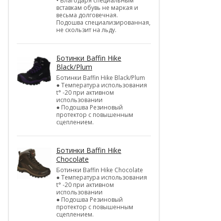
• Благодаря специальным
вставкам обувь не маркая и
весьма долговечная.
Подошва специализированная,
не скользит на льду.
Ботинки Baffin Hike
Black/Plum
Ботинки Baffin Hike Black/Plum
● Температура использования
t° -20 при активном
использовании
● Подошва Резиновый
протектор с повышенным
сцеплением.
Ботинки Baffin Hike
Chocolate
Ботинки Baffin Hike Chocolate
● Температура использования
t° -20 при активном
использовании
● Подошва Резиновый
протектор с повышенным
сцеплением.