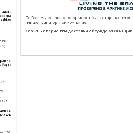
Олег
,
Москва
По Вашему желанию товар может быть отправлен любой
etki.ru
или же транспортной компанией;
Сложные варианты доставки обсуждаются индив
------------------------------------------------------------------------------------------
ose
------------------------------------------------------------------------------------------
на,
ирович
,
ибирск
се
но
му
и по
лаевна
,
славль
зли на