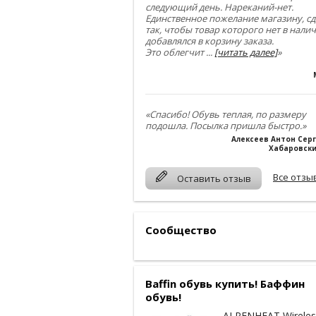
следующий день. Нареканий-нет.
Единственное пожелание магазину, сд
так, чтобы товар которого нет в нали
добавлялся в корзину заказа.
Это облегчит
...
[читать далее]
»
«Спасибо! Обувь теплая, по размеру
подошла. Посылка пришла быстро.»
Алексеев Антон Сер
Хабаровски
Все отзы
Оставить отзыв
Сообщество
Baffin обувь купить! Баффин
обувь!
ALPENHEAT Wireles