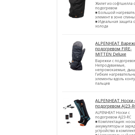
Жилет из софтшелла 
подогревом
■ Большой нагреват
элемент в зоне спины
■ Идеальная защита 
холода
ALPENHEAT Варежк
подогревом FIRE-
MITTEN Deluxe
Варежки с подогрево
Непродуваемые,
непромокаемые, ды
Гибкие нагревательн
элементы вдоль конт
пальцев
ALPENHEAT Носки 
подогревом AJ23-R
ALPENHEAT Носки с
подогревом AJ23-RC
■ Комплектация: носк
аккумуляторы и заря
устройство в комплек