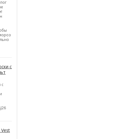
апог
не
и!
н
тобы
 мороз
ельно
ски с
льт
 с
и
J26
 Vest