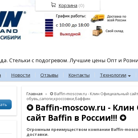
Корзина
(
0
)
жда. Стельки с подогревом. Лучшие цены Опт и Розн
а
Новости
Отзывы
Контакты
Технологии
Главная
✪ Baffin-moscow.ru - Клин Официальный сайт B
обувь,сапоги,кроссовки,баффин
✪ Baffin-moscow.ru - Кл
сайт Baffin в России!!! ✪
Огромным преимуществом компании Baffin-moscow
доставки.