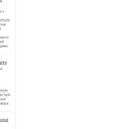
и с
otsole
рев
5
емент
ней
цами.
Grey
ия
нную
ии при
ных
вера.
oose