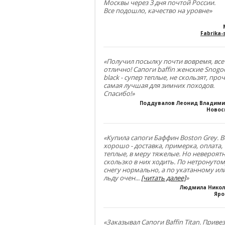
Москвы через 3 дня почтой России.
Все подошло, качество на уровне»
Fabrika-s
«Получил посылку почти вовремя, все
отлично! Сапоги baffin женские Snogo
black - супер теплые, не скользят, проч
самая лучшая для зимних походов.
Спасибо!»
Поддувалов Леонид Владим
Новос
«Купила сапоги Баффин Boston Grey. В
хорошо - доставка, примерка, оплата,
теплые, в меру тяжелые. Но невероят
скользко в них ходить. По нетронуто
снегу нормально, а по укатанному ил
льду очен
...
[читать далее]
»
Людмила Нико
Яро
«Заказывал Сапоги Baffin Titan. Приве