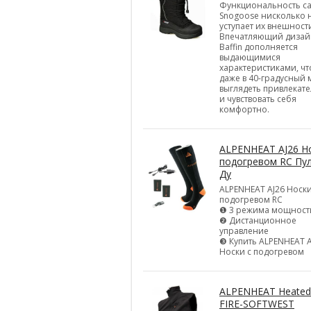
Функциональность с
Snogoose нисколько 
уступает их внешност
Впечатляющий дизай
Baffin дополняется
выдающимися
характеристиками, ч
даже в 40-градусный
выглядеть привлекат
и чувствовать себя
комфортно.
ALPENHEAT AJ26 Но
подогревом RC Пу
Ду
ALPENHEAT AJ26 Носки
подогревом RC
❶ 3 режима мощност
❷ Дистанционное
управление
❸ Купить ALPENHEAT A
Носки с подогревом
ALPENHEAT Heated
FIRE-SOFTWEST