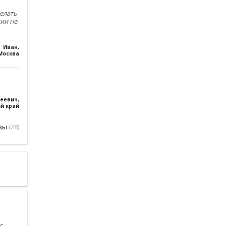
елать
чии не
Иван
,
Москва
геевич
,
й край
вы
(28)
s