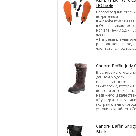
HOTsole
Беспроводные стельк
подогревом
■ Alpenheat Wireless H
■ Обеспечивают обог
ног в течении 5,5 - 10,
часов
■ Нагревательный эл
расположен в перед
части стопы под паль
Сапоги Baffin Judy 
В основе изготовлен
данной модели
инновационные
технологии, которые
позволяют создавать
надежную и качестве
обувь для эксплуатац
экстремальных погод
условиях Крайнего Се
Сапоги Baffin Snog
Black