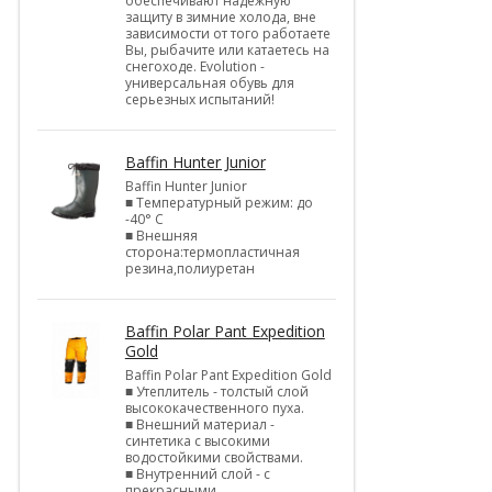
обеспечивают надежную
защиту в зимние холода, вне
зависимости от того работаете
Вы, рыбачите или катаетесь на
снегоходе. Evolution -
универсальная обувь для
серьезных испытаний!
Baffin Hunter Junior
Baffin Hunter Junior
■ Температурный режим: до
-40° С
■ Внешняя
сторона:термопластичная
резина,полиуретан
Baffin Polar Pant Expedition
Gold
Baffin Polar Pant Expedition Gold
■ Утеплитель - толстый слой
высококачественного пуха.
■ Внешний материал -
синтетика с высокими
водостойкими свойствами.
■ Внутренний слой - с
прекрасными