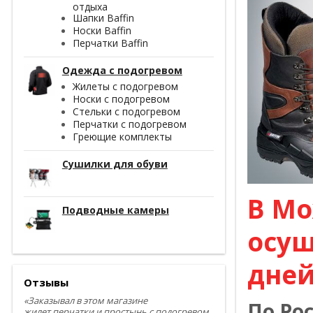
отдыха
Шапки Baffin
Носки Baffin
Перчатки Baffin
Одежда с подогревом
Жилеты с подогревом
Носки с подогревом
Стельки с подогревом
Перчатки с подогревом
Греющие комплекты
Сушилки для обуви
В Мо
Подводные камеры
осущ
дней
Отзывы
«Заказывал в этом магазине
По Ро
жилет,перчатки и простынь с подогревом.