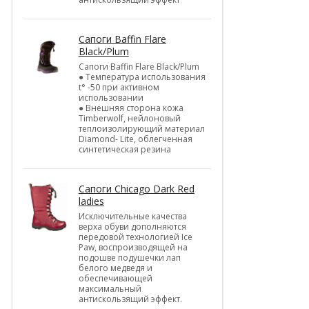
Cапоги Baffin Flare
Black/Plum
Cапоги Baffin Flare Black/Plum
● Температура использования
t° -50 при активном
использовании
● Внешняя сторона кожа
Timberwolf, нейлоновый
теплоизолирующий материал
Diamond- Lite, облегченная
синтетическая резина
Cапоги Chicago Dark Red
ladies
Исключительные качества
верха обуви дополняются
передовой технологией Ice
Paw, воспроизводящей на
подошве подушечки лап
белого медведя и
обеспечивающей
максимальный
антискользящий эффект.