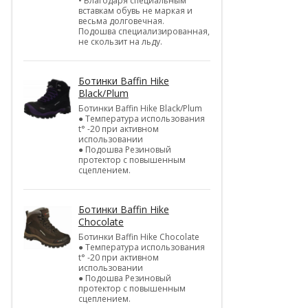
• Благодаря специальным
вставкам обувь не маркая и
весьма долговечная.
Подошва специализированная,
не скользит на льду.
Ботинки Baffin Hike
Black/Plum
Ботинки Baffin Hike Black/Plum
● Температура использования
t° -20 при активном
использовании
● Подошва Резиновый
протектор с повышенным
сцеплением.
Ботинки Baffin Hike
Chocolate
Ботинки Baffin Hike Chocolate
● Температура использования
t° -20 при активном
использовании
● Подошва Резиновый
протектор с повышенным
сцеплением.