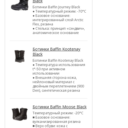
Black
Ботинки Baffin Journey Black
● Температурный режим: -70°С
● Базовое основание:
интегрированный слой Arctic
Flex, резина
● Стелька: принцип «сэндвич»,
анатомическое основание
Ботинки Baffin Kootenay
Black
Ботинки Baffin Kootenay Black
● Температура использования
t°-50 при активном
использовании
● Внешняя сторона кожа,
нейлоновый материал с
двойным переплетением (900
Den), синтетическая резина
Ботинки Baffin Moose Black
Температурный режим: -20°С
■ Базовое основание:
вулканизированная резина
■ Верх обуви: кожа с