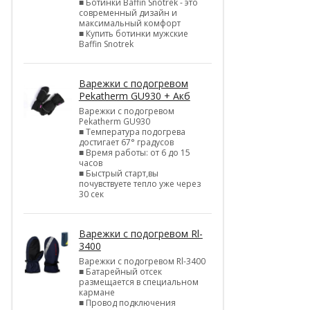
■ Ботинки Baffin Snotrek - это
современный дизайн и
максимальный комфорт
■ Купить ботинки мужские
Baffin Snotrek
Варежки с подогревом
Pekatherm GU930 + Акб
Варежки с подогревом
Pekatherm GU930
■ Температура подогрева
достигает 67° градусов
■ Время работы: от 6 до 15
часов
■ Быстрый старт,вы
почувствуете тепло уже через
30 сек
Варежки с подогревом Rl-
3400
Варежки с подогревом Rl-3400
■ Батарейный отсек
размещается в специальном
кармане
■ Провод подключения