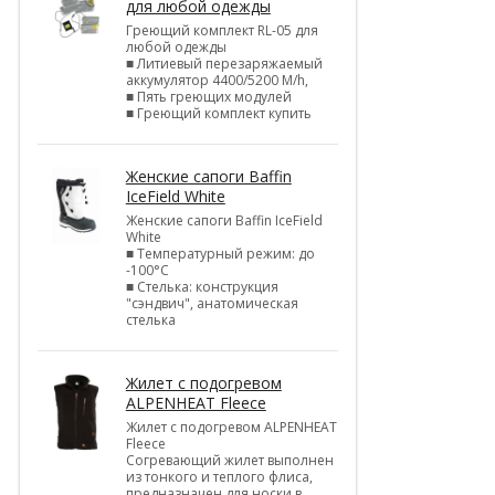
для любой одежды
Греющий комплект RL-05 для
любой одежды
■ Литиевый перезаряжаемый
аккумулятор 4400/5200 M/h,
■ Пять греющих модулей
■ Греющий комплект купить
Женские сапоги Baffin
IceField White
Женские сапоги Baffin IceField
White
■ Температурный режим: до
-100°C
■ Стелька: конструкция
"сэндвич", анатомическая
стелька
Жилет с подогревом
ALPENHEAT Fleece
Жилет с подогревом ALPENHEAT
Fleece
Согревающий жилет выполнен
из тонкого и теплого флиса,
предназначен для носки в