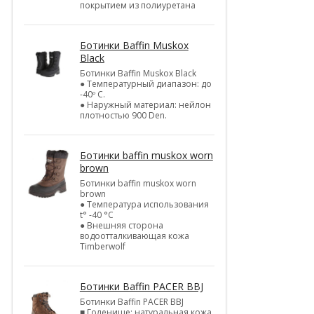
покрытием из полиуретана
Ботинки Baffin Muskox
Black
Ботинки Baffin Muskox Black
● Температурный диапазон: до
-40º C.
● Наружный материал: нейлон
плотностью 900 Den.
Ботинки baffin muskox worn
brown
Ботинки baffin muskox worn
brown
● Температура использования
t° -40 °C
● Внешняя сторона
водоотталкивающая кожа
Timberwolf
Ботинки Baffin PACER BBJ
Ботинки Baffin PACER BBJ
■ Голенище: натуральная кожа