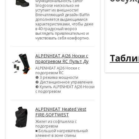
Функциональность сапог
Snogoose нисколько не
уступает их внешности!
----------
Впечатляющий дизайн Baffin
дополняется выдающимися
----------
характеристиками, чтобы даже
в 40-градусный мороз
----------
выглядеть привлекательно и
чувствовать себя комфортно.
----------
Табли
ALPENHEAT AJ26 Носки с
подогревом RC Пульт Ду
ALPENHEAT AJ26 Носки с
подогревом RC
❶ 3 режима мощности
❷ Дистанционное управление
❸ Купить ALPENHEAT AJ26 Носки
с подогревом
ALPENHEAT Heated Vest
FIRE-SOFTWEST
Жилет из софтшелла с
подогревом
■ Большой нагревательный
элемент в зоне спины