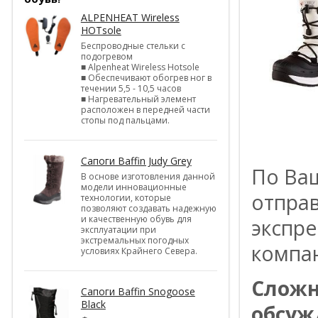
ALPENHEAT Wireless
HOTsole
Беспроводные стельки с
подогревом
■ Alpenheat Wireless Hotsole
■ Обеспечивают обогрев ног в
течении 5,5 - 10,5 часов
■ Нагревательный элемент
расположен в передней части
стопы под пальцами.
Сапоги Baffin Judy Grey
По Ва
В основе изготовления данной
модели инновационные
отпра
технологии, которые
позволяют создавать надежную
и качественную обувь для
экспре
эксплуатации при
экстремальных погодных
компа
условиях Крайнего Севера.
Сложн
Сапоги Baffin Snogoose
Black
обсуж