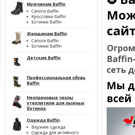
Мужчинам Baffin
Мож
Сапоги Baffin
Кроссовки Baffin
Ботинки Baffin
сайт
Женщинам Baffin
Сапоги Baffin
Огром
Ботинки Baffin
Baffi
Детские Baffin
сеть д
Профессиональная обувь
Мы д
Baffin
всей
Неопреновые чехлы
утеплитили для лыжных
ботинок
Одежда Baffin
Верхняя одежда
Одежда для активного