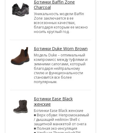
Ботинки Baffin Zone
Charcoal
Уникальность модели Baffin
Zone заключается в ее
всесезонных качествах,
благодаря которым ее можно
носить круглый год.
Ботинки Duke Worn Brown
Модель Duke – оптимальный
компромисс между туфлями и
зимними сапогами, который
благодаря нейтральному
стилю и функциональности
становится все более
популярным.
Ботинки Ease Black
женские
Ботинки Ease Black женские
■ Верх обуви: Непромокаемый
/ дышащий нейлон Shell c
защитной манжетой от снега
■ Полная эко-инсуляция
■ Удобная ThermaplushTM