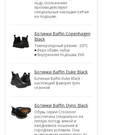
льду, скольжению
противодействуют
специальные накладки IcePaw
на подошве.
Ботинки Baffin Copenhagen
Black
Температурный режим: -20°С
■ Верх обуви: нубук
■ Внутренняя подошва: EVA
Ботинки Baffin Duke Black
Ботинки Baffin Duke Black -
настоящий фаворит трех
сезонов!
Ботинки Baffin Dyno Black
Обувь серии Crossover
рассчитана специально на
теплую погоду зимой и
ежедневное ношение в
городских условиях. Она
выдерживает температуру до