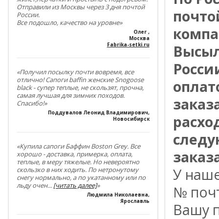
Отправили из Москвы через 3 дня почтой
почто
России.
Все подошло, качество на уровне»
компа
Олег
,
Москва
Fabrika-setki.ru
Высыл
Росси
«Получил посылку почти вовремя, все
отлично! Сапоги baffin женские Snogoose
оплат
black - супер теплые, не скользят, прочна,
самая лучшая для зимних походов.
заказ
Спасибо!»
Поддувалов Леонид Владимирович
,
расхо
Новосибирск
следу
«Купила сапоги Баффин Boston Grey. Все
заказа
хорошо - доставка, примерка, оплата,
теплые, в меру тяжелые. Но невероятно
скользко в них ходить. По нетронутому
У наш
снегу нормально, а по укатанному или по
льду очен
...
[читать далее]
»
№ поч
Людмила Николаевна
,
Ярославль
Вашу п