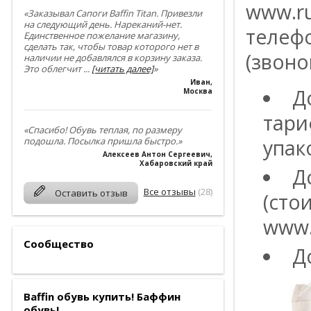
www.ru
«Заказывал Сапоги Baffin Titan. Привезли
на следующий день. Нареканий-нет.
телефо
Единственное пожелание магазину,
сделать так, чтобы товар которого нет в
(звоно
наличии не добавлялся в корзину заказа.
Это облегчит
...
[читать далее]
»
Иван
,
Д
Москва
тари
«Спасибо! Обувь теплая, по размеру
подошла. Посылка пришла быстро.»
упак
Алексеев Антон Сергеевич
,
Хабаровский край
Д
Все отзывы
(28)
Оставить отзыв
(сто
www.
Сообщество
Д
Baffin обувь купить! Баффин
обувь!