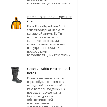
влагоотводящими качествами.
Baffin Polar Parka Expedition
Gold
Polar Parka Expedition Gold -
теплая полярная парка от
канадской фирмы Baffin.
■ Внешний материал -
синтетика с высокими
водостойкими свойствами.
■ Внутренний слой - с
прекрасными
влагоотводящими качествами.
Cапоги Baffin Boston Black
ladies
Исключительные качества
верха обуви дополняются
передовой технологией Ice
Paw, воспроизводящей на
подошве подушечки лап
белого медведя и
обеспечивающей
максимальный
антискользящий эффект