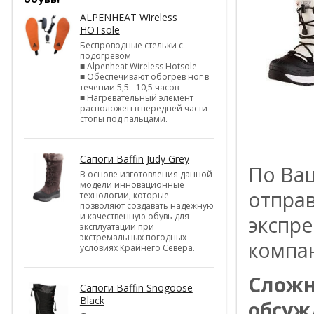
ALPENHEAT Wireless
HOTsole
Беспроводные стельки с
подогревом
■ Alpenheat Wireless Hotsole
■ Обеспечивают обогрев ног в
течении 5,5 - 10,5 часов
■ Нагревательный элемент
расположен в передней части
стопы под пальцами.
Сапоги Baffin Judy Grey
По Ва
В основе изготовления данной
модели инновационные
отпра
технологии, которые
позволяют создавать надежную
и качественную обувь для
экспре
эксплуатации при
экстремальных погодных
компа
условиях Крайнего Севера.
Сложн
Сапоги Baffin Snogoose
Black
обсуж