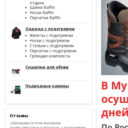
отдыха
Шапки Baffin
Носки Baffin
Перчатки Baffin
Одежда с подогревом
Жилеты с подогревом
Носки с подогревом
Стельки с подогревом
Перчатки с подогревом
Греющие комплекты
Сушилки для обуви
В Му
Подводные камеры
осущ
дней
Отзывы
«Заказывал в этом магазине
По Ро
жилет,перчатки и простынь с подогревом.