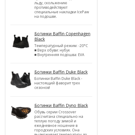
льду, скольжению
противодействуют
специальные накладки IcePaw
на подошве.
Ботинки Baffin Copenhagen
Black
Температурный режим: -20°С
■ Верх обуви: нубук
■ Внутренняя подошва: EVA
Ботинки Baffin Duke Black
Ботинки Baffin Duke Black -
настоящий фаворит трех
сезонов!
Ботинки Baffin Dyno Black
Обувь серии Crossover
рассчитана специально на
теплую погоду зимой и
ежедневное ношение в
городских условиях. Она
выдерживает температуру до