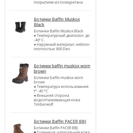
покрытием из полиуретана
Ботинки Baffin Muskox
Black
Ботинки Baffin Muskox Black
● Температурный диапазон: до
-40º C.
● Наружный материал: нейлон
плотностью 900 Den.
Ботинки baffin muskox worn
brown
Ботинки baffin muskox worn
brown
● Температура использования
t° -40 °C
● Внешняя сторона
водоотталкивающая кожа
Timberwolf
Ботинки Baffin PACER BBJ
Ботинки Baffin PACER BBJ
■ Голенище: натуральная кожа