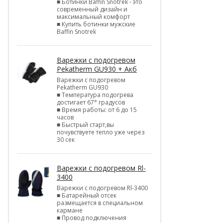
■ Ботинки Baffin Snotrek - это
современный дизайн и
максимальный комфорт
■ Купить ботинки мужские
Baffin Snotrek
Варежки с подогревом
Pekatherm GU930 + Акб
Варежки с подогревом
Pekatherm GU930
■ Температура подогрева
достигает 67° градусов
■ Время работы: от 6 до 15
часов
■ Быстрый старт,вы
почувствуете тепло уже через
30 сек
Варежки с подогревом Rl-
3400
Варежки с подогревом Rl-3400
■ Батарейный отсек
размещается в специальном
кармане
■ Провод подключения