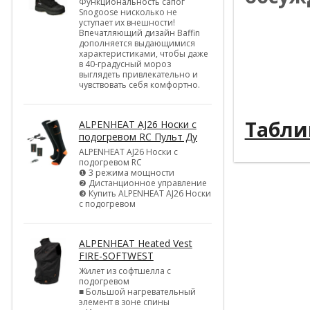
Функциональность сапог
Snogoose нисколько не
уступает их внешности!
----------
Впечатляющий дизайн Baffin
дополняется выдающимися
----------
характеристиками, чтобы даже
в 40-градусный мороз
----------
выглядеть привлекательно и
чувствовать себя комфортно.
----------
Табли
ALPENHEAT AJ26 Носки с
подогревом RC Пульт Ду
ALPENHEAT AJ26 Носки с
подогревом RC
❶ 3 режима мощности
❷ Дистанционное управление
❸ Купить ALPENHEAT AJ26 Носки
с подогревом
ALPENHEAT Heated Vest
FIRE-SOFTWEST
Жилет из софтшелла с
подогревом
■ Большой нагревательный
элемент в зоне спины