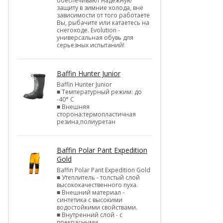
обеспечивают надежную
защиту в зимние холода, вне
зависимости от того работаете
Вы, рыбачите или катаетесь на
снегоходе. Evolution -
универсальная обувь для
серьезных испытаний!
Baffin Hunter Junior
Baffin Hunter Junior
■ Температурный режим: до
-40° С
■ Внешняя
сторона:термопластичная
резина,полиуретан
Baffin Polar Pant Expedition
Gold
Baffin Polar Pant Expedition Gold
■ Утеплитель - толстый слой
высококачественного пуха.
■ Внешний материал -
синтетика с высокими
водостойкими свойствами.
■ Внутренний слой - с
прекрасными