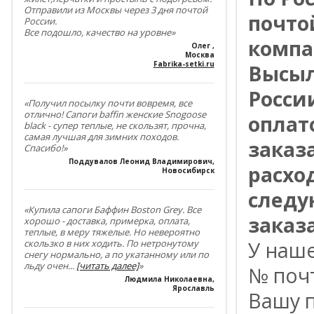
Отправили из Москвы через 3 дня почтой
почто
России.
Все подошло, качество на уровне»
компа
Олег
,
Москва
Fabrika-setki.ru
Высыл
Росси
«Получил посылку почти вовремя, все
отлично! Сапоги baffin женские Snogoose
оплат
black - супер теплые, не скользят, прочна,
самая лучшая для зимних походов.
заказ
Спасибо!»
Поддувалов Леонид Владимирович
,
расхо
Новосибирск
следу
«Купила сапоги Баффин Boston Grey. Все
заказа
хорошо - доставка, примерка, оплата,
теплые, в меру тяжелые. Но невероятно
скользко в них ходить. По нетронутому
У наш
снегу нормально, а по укатанному или по
льду очен
...
[читать далее]
»
№ поч
Людмила Николаевна
,
Ярославль
Вашу п