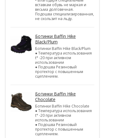
• Благодаря специальным
вставкам обувь не маркая и
весьма долговечная.
Подошва специализированная,
не скользит на льду.
Ботинки Baffin Hike
Black/Plum
Ботинки Baffin Hike Black/Plum
● Температура использования
t° -20 при активном
использовании
● Подошва Резиновый
протектор с повышенным
сцеплением.
Ботинки Baffin Hike
Chocolate
Ботинки Baffin Hike Chocolate
● Температура использования
t° -20 при активном
использовании
● Подошва Резиновый
протектор с повышенным
сцеплением.