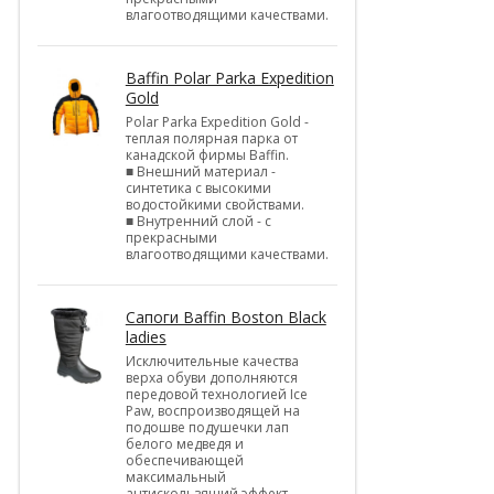
влагоотводящими качествами.
Baffin Polar Parka Expedition
Gold
Polar Parka Expedition Gold -
теплая полярная парка от
канадской фирмы Baffin.
■ Внешний материал -
синтетика с высокими
водостойкими свойствами.
■ Внутренний слой - с
прекрасными
влагоотводящими качествами.
Cапоги Baffin Boston Black
ladies
Исключительные качества
верха обуви дополняются
передовой технологией Ice
Paw, воспроизводящей на
подошве подушечки лап
белого медведя и
обеспечивающей
максимальный
антискользящий эффект