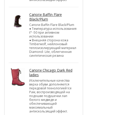
Cапоги Baffin Flare
Black/Plum
Cапоги Baffin Flare Black/Plum
● Температура использования
t° -50 при активном
использовании
● Внешняя сторона кожа
Timberwolf, нейлоновый
теплоизолирующий материал
Diamond- Lite, облегченная
синтетическая резина
Cапоги Chicago Dark Red
ladies
Исключительные качества
верха обуви дополняются
передовой технологией Ice
Paw, воспроизводящей на
подошве подушечки лап
белого медведя и
обеспечивающей
максимальный
антискользящий эффект.