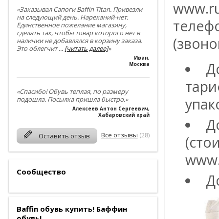
www.ru
«Заказывал Сапоги Baffin Titan. Привезли
на следующий день. Нареканий-нет.
телефо
Единственное пожелание магазину,
сделать так, чтобы товар которого нет в
(звоно
наличии не добавлялся в корзину заказа.
Это облегчит
...
[читать далее]
»
Иван
,
Д
Москва
тари
«Спасибо! Обувь теплая, по размеру
подошла. Посылка пришла быстро.»
упак
Алексеев Антон Сергеевич
,
Хабаровский край
Д
Все отзывы
(28)
Оставить отзыв
(сто
www.
Сообщество
Д
Baffin обувь купить! Баффин
обувь!