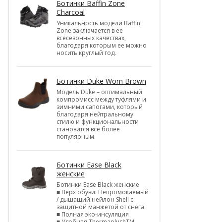
Ботинки Baffin Zone
Charcoal
Уникальность модели Baffin
Zone заключается в ее
всесезонных качествах,
благодаря которым ее можно
носить круглый год.
Ботинки Duke Worn Brown
Модель Duke – оптимальный
компромисс между туфлями и
зимними сапогами, который
благодаря нейтральному
стилю и функциональности
становится все более
популярным.
Ботинки Ease Black
женские
Ботинки Ease Black женские
■ Верх обуви: Непромокаемый
/ дышащий нейлон Shell c
защитной манжетой от снега
■ Полная эко-инсуляция
■ Удобная ThermaplushTM