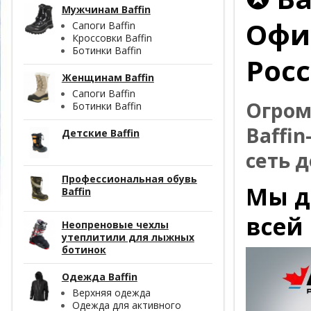
Мужчинам Baffin
Офиц
Сапоги Baffin
Кроссовки Baffin
Ботинки Baffin
Росс
Женщинам Baffin
Сапоги Baffin
Огром
Ботинки Baffin
Baffi
Детские Baffin
сеть д
Профессиональная обувь
Мы д
Baffin
всей
Неопреновые чехлы
утеплитили для лыжных
ботинок
Одежда Baffin
Верхняя одежда
Одежда для активного