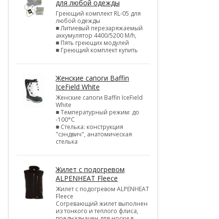
для любой одежды
Греющий комплект RL-05 для
любой одежды
■ Литиевый перезаряжаемый
аккумулятор 4400/5200 M/h,
■ Пять греющих модулей
■ Греющий комплект купить
Женские сапоги Baffin
IceField White
Женские сапоги Baffin IceField
White
■ Температурный режим: до
-100°C
■ Стелька: конструкция
"сэндвич", анатомическая
стелька
Жилет с подогревом
ALPENHEAT Fleece
Жилет с подогревом ALPENHEAT
Fleece
Согревающий жилет выполнен
из тонкого и теплого флиса,
предназначен для носки в