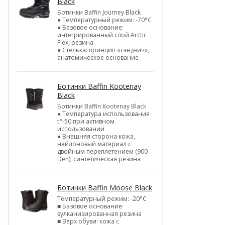
Black
Ботинки Baffin Journey Black
● Температурный режим: -70°С
● Базовое основание:
интегрированный слой Arctic
Flex, резина
● Стелька: принцип «сэндвич»,
анатомическое основание
Ботинки Baffin Kootenay
Black
Ботинки Baffin Kootenay Black
● Температура использования
t°-50 при активном
использовании
● Внешняя сторона кожа,
нейлоновый материал с
двойным переплетением (900
Den), синтетическая резина
Ботинки Baffin Moose Black
Температурный режим: -20°С
■ Базовое основание:
вулканизированная резина
■ Верх обуви: кожа с