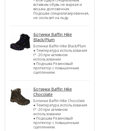
• Благодаря специальным
вставкам обувь не маркая и
весьма долговечная.
Подошва специализированная,
не скользит на льду.
Ботинки Baffin Hike
Black/Plum
Ботинки Baffin Hike Black/Plum
● Температура использования
t° -20 при активном
использовании
● Подошва Резиновый
протектор с повышенным
сцеплением.
Ботинки Baffin Hike
Chocolate
Ботинки Baffin Hike Chocolate
● Температура использования
t° -20 при активном
использовании
● Подошва Резиновый
протектор с повышенным
сцеплением.