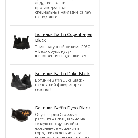
льду, скольжению
противодействуют
специальные накладки IcePaw
на подошве.
Ботинки Baffin Copenhagen
Black
Температурный режим: -20°С
■ Верх обуви: нубук
■ Внутренняя подошва: EVA
Ботинки Baffin Duke Black
Ботинки Baffin Duke Black -
настоящий фаворит трех
сезонов!
Ботинки Baffin Dyno Black
Обувь серии Crossover
рассчитана специально на
теплую погоду зимой и
ежедневное ношение в
городских условиях. Она
выдерживает температуру до