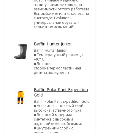
обеспечивают надежную
защиту в зимние холода, вне
зависимости от того работаете
Вы, рыбачите или катаетесь на
снегоходе. Evolution -
универсальная обувь для
серьезных испытаний!
Baffin Hunter Junior
Baffin Hunter Junior
■ Температурный режим: до
-40° С
■ Внешняя
сторона:термопластичная
резина,полиуретан
Baffin Polar Pant Expedition
Gold
Baffin Polar Pant Expedition Gold
■ Утеплитель - толстый слой
высококачественного пуха.
■ Внешний материал -
синтетика с высокими
водостойкими свойствами.
■ Внутренний слой - с
прекрасными