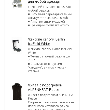
для любой одежды
Греющий комплект RL-05 для
любой одежды
■ Литиевый перезаряжаемый
аккумулятор 4400/5200 M/h,
■ Пять греющих модулей
■ Греющий комплект купить
Женские сапоги Baffin
IceField White
Женские сапоги Baffin IceField
White
■ Температурный режим: до
-100°C
■ Стелька: конструкция
"сэндвич", анатомическая
стелька
Жилет с подогревом
ALPENHEAT Fleece
Жилет с подогревом ALPENHEAT
Fleece
Согревающий жилет выполнен
из тонкого и теплого флиса,
предназначен для носки в