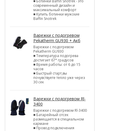
■ Ботинки Baffin Snotrek - это
современный дизайн и
максимальный комфорт
■ Купить ботинки мужские
Baffin Snotrek
Варежки с подогревом
Pekatherm GU930 + Акб
Варежки с подогревом
Pekatherm GU930
■ Температура подогрева
достигает 67° градусов
■ Время работы: от 6 до 15
часов
■ Быстрый старт,вы
почувствуете тепло уже через
30 сек
Варежки с подогревом Rl-
3400
Варежки с подогревом Rl-3400
■ Батарейный отсек
размещается в специальном
кармане
■ Провод подключения