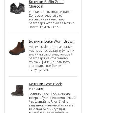
Ботинки Baffin Zone
Charcoal
Уникальность модели Baffin
Zone заключается в ее
всесезонных качествах,
благодаря которым ее можно
носить круглый год.
Ботинки Duke Worn Brown
Модель Duke – оптимальный
компромисс между туфлями и
зимними сапогами, который
благодаря нейтральному
стилю и функциональности
становится все более
популярным.
Ботинки Ease Black
женские
Ботинки Ease Black женские
■ Верх обуви: Непромокаемый
/ дышащий нейлон Shell c
защитной манжетой от снега
■ Полная эко-инсуляция
■ Удобная ThermaplushTM