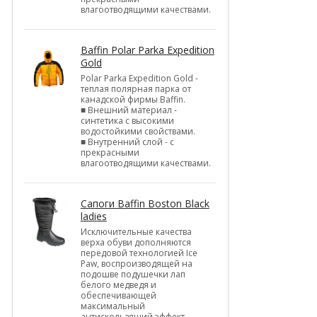
влагоотводящими качествами.
Baffin Polar Parka Expedition
Gold
Polar Parka Expedition Gold -
теплая полярная парка от
канадской фирмы Baffin.
■ Внешний материал -
синтетика с высокими
водостойкими свойствами.
■ Внутренний слой - с
прекрасными
влагоотводящими качествами.
Cапоги Baffin Boston Black
ladies
Исключительные качества
верха обуви дополняются
передовой технологией Ice
Paw, воспроизводящей на
подошве подушечки лап
белого медведя и
обеспечивающей
максимальный
антискользящий эффект