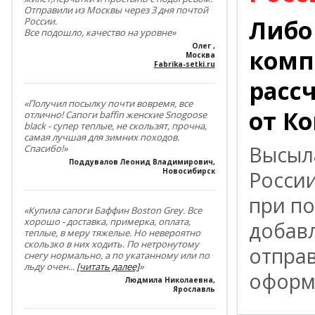
Отправили из Москвы через 3 дня почтой
Либо
России.
Все подошло, качество на уровне»
Олег
,
комп
Москва
Fabrika-setki.ru
расс
«Получил посылку почти вовремя, все
от К
отлично! Сапоги baffin женские Snogoose
black - супер теплые, не скользят, прочна,
самая лучшая для зимних походов.
Высыл
Спасибо!»
Поддувалов Леонид Владимирович
,
Новосибирск
Росси
при по
«Купила сапоги Баффин Boston Grey. Все
хорошо - доставка, примерка, оплата,
добав
теплые, в меру тяжелые. Но невероятно
скользко в них ходить. По нетронутому
отпра
снегу нормально, а по укатанному или по
льду очен
...
[читать далее]
»
оформл
Людмила Николаевна
,
Ярославль