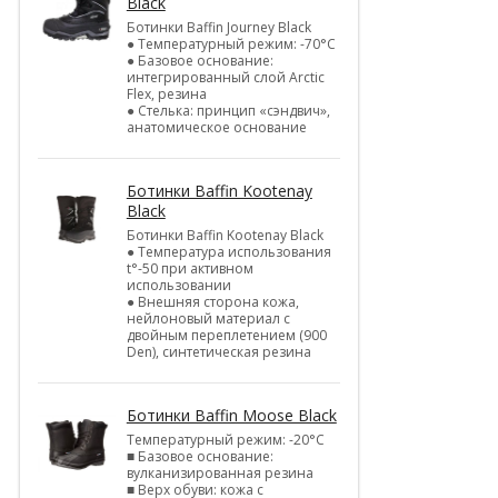
Black
Ботинки Baffin Journey Black
● Температурный режим: -70°С
● Базовое основание:
интегрированный слой Arctic
Flex, резина
● Стелька: принцип «сэндвич»,
анатомическое основание
Ботинки Baffin Kootenay
Black
Ботинки Baffin Kootenay Black
● Температура использования
t°-50 при активном
использовании
● Внешняя сторона кожа,
нейлоновый материал с
двойным переплетением (900
Den), синтетическая резина
Ботинки Baffin Moose Black
Температурный режим: -20°С
■ Базовое основание:
вулканизированная резина
■ Верх обуви: кожа с