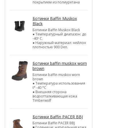
покрытием из полиуретана
Ботинки Baffin Muskox
Black
Ботинки Baffin Muskox Black
● Температурный диапазон: до
-40º C.
● Наружный материал: нейлон
плотностью 900 Den.
Ботинки baffin muskox worn
brown
Ботинки baffin muskox worn
brown
● Температура использования
t° -40 °C
● Внешняя сторона
водоотталкивающая кожа
Timberwolf
Ботинки Baffin PACER BBJ
Ботинки Baffin PACER BBJ
■ Голенище: натуральная кожа