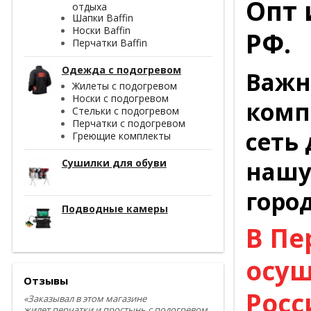
Опт 
отдыха
Шапки Baffin
Носки Baffin
РФ.
Перчатки Baffin
Одежда с подогревом
Важн
Жилеты с подогревом
Носки с подогревом
комп
Стельки с подогревом
Перчатки с подогревом
сеть
Греющие комплекты
нашу
Сушилки для обуви
горо
Подводные камеры
В Пе
осущ
Отзывы
Росс
«Заказывал в этом магазине
жилет,перчатки и простынь с подогревом.