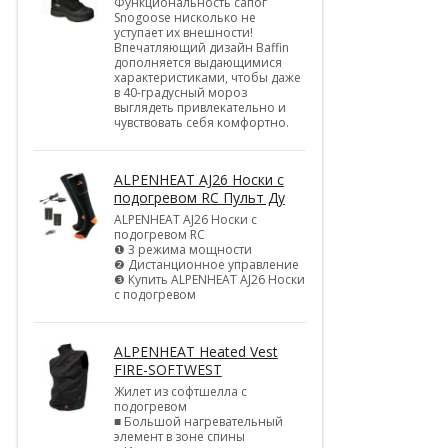
Функциональность сапог
Snogoose нисколько не
уступает их внешности!
Впечатляющий дизайн Baffin
дополняется выдающимися
характеристиками, чтобы даже
в 40-градусный мороз
выглядеть привлекательно и
чувствовать себя комфортно.
ALPENHEAT AJ26 Носки с
подогревом RC Пульт Ду
ALPENHEAT AJ26 Носки с
подогревом RC
❶ 3 режима мощности
❷ Дистанционное управление
❸ Купить ALPENHEAT AJ26 Носки
с подогревом
ALPENHEAT Heated Vest
FIRE-SOFTWEST
Жилет из софтшелла с
подогревом
■ Большой нагревательный
элемент в зоне спины