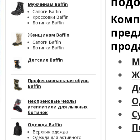
подо
Мужчинам Baffin
Сапоги Baffin
Комп
Кроссовки Baffin
Ботинки Baffin
пред
Женщинам Baffin
прод
Сапоги Baffin
Ботинки Baffin
М
Детские Baffin
Ж
Профессиональная обувь
Д
Baffin
О
Неопреновые чехлы
утеплитили для лыжных
С
ботинок
П
Одежда Baffin
Верхняя одежда
Одежда для активного