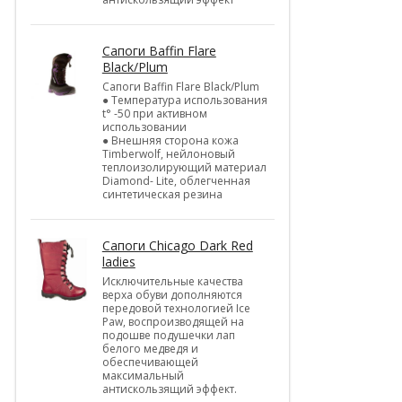
Cапоги Baffin Flare
Black/Plum
Cапоги Baffin Flare Black/Plum
● Температура использования
t° -50 при активном
использовании
● Внешняя сторона кожа
Timberwolf, нейлоновый
теплоизолирующий материал
Diamond- Lite, облегченная
синтетическая резина
Cапоги Chicago Dark Red
ladies
Исключительные качества
верха обуви дополняются
передовой технологией Ice
Paw, воспроизводящей на
подошве подушечки лап
белого медведя и
обеспечивающей
максимальный
антискользящий эффект.