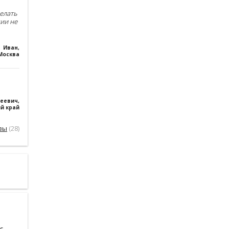
елать
чии не
Иван
,
Москва
геевич
,
й край
вы
(28)
s