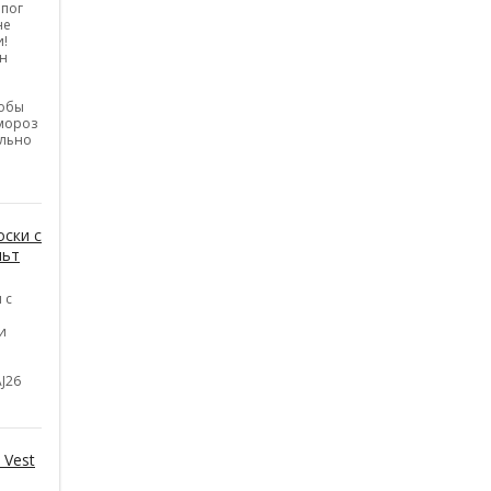
апог
не
и!
н
тобы
 мороз
ельно
ски с
льт
 с
и
J26
 Vest