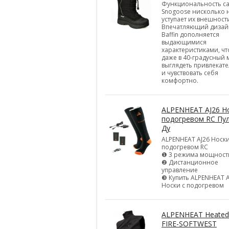
Функциональность с
Snogoose нисколько 
уступает их внешност
Впечатляющий дизай
Baffin дополняется
выдающимися
характеристиками, ч
даже в 40-градусный
выглядеть привлекат
и чувствовать себя
комфортно.
ALPENHEAT AJ26 Но
подогревом RC Пу
Ду
ALPENHEAT AJ26 Носки
подогревом RC
❶ 3 режима мощност
❷ Дистанционное
управление
❸ Купить ALPENHEAT A
Носки с подогревом
ALPENHEAT Heated
FIRE-SOFTWEST