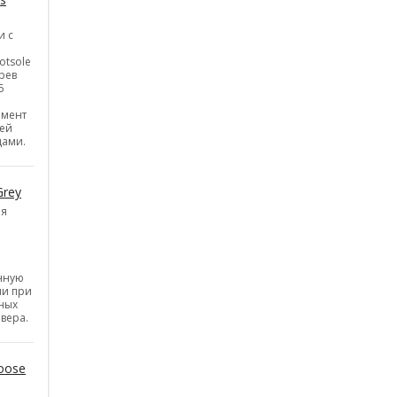
и с
otsole
рев
5
емент
ней
цами.
Grey
ия
нную
ии при
ных
вера.
oose