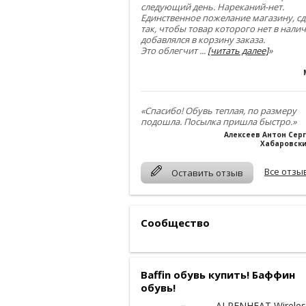
следующий день. Нареканий-нет.
Единственное пожелание магазину, сд
так, чтобы товар которого нет в нали
добавлялся в корзину заказа.
Это облегчит
...
[читать далее]
»
«Спасибо! Обувь теплая, по размеру
подошла. Посылка пришла быстро.»
Алексеев Антон Сер
Хабаровски
Все отзы
Оставить отзыв
Сообщество
Baffin обувь купить! Баффин
обувь!
ALPENHEAT Wireles