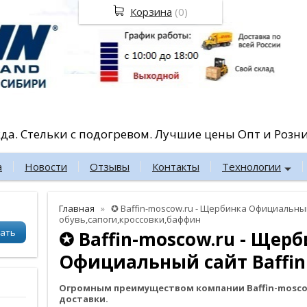
Корзина
(
0
)
жда. Стельки с подогревом. Лучшие цены Опт и Розн
а
Новости
Отзывы
Контакты
Технологии
Главная
✪ Baffin-moscow.ru - Щербинка Официальный 
обувь,сапоги,кроссовки,баффин
✪ Baffin-moscow.ru - Щер
Официальный сайт Baffin 
Огромным преимуществом компании Baffin-moscow
доставки.