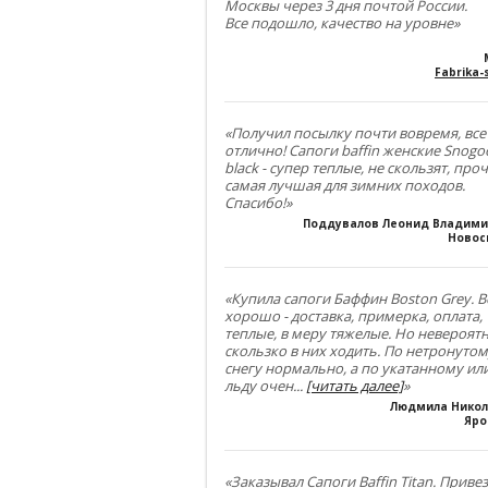
Москвы через 3 дня почтой России.
Все подошло, качество на уровне»
Fabrika-s
«Получил посылку почти вовремя, все
отлично! Сапоги baffin женские Snogo
black - супер теплые, не скользят, проч
самая лучшая для зимних походов.
Спасибо!»
Поддувалов Леонид Владим
Новос
«Купила сапоги Баффин Boston Grey. В
хорошо - доставка, примерка, оплата,
теплые, в меру тяжелые. Но невероят
скользко в них ходить. По нетронуто
снегу нормально, а по укатанному ил
льду очен
...
[читать далее]
»
Людмила Нико
Яро
«Заказывал Сапоги Baffin Titan. Приве