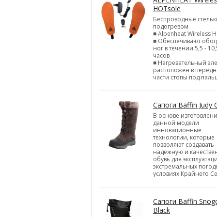
HOTsole
Беспроводные стельк
подогревом
■ Alpenheat Wireless H
■ Обеспечивают обог
ног в течении 5,5 - 10,
часов
■ Нагревательный эл
расположен в перед
части стопы под паль
Сапоги Baffin Judy 
В основе изготовлен
данной модели
инновационные
технологии, которые
позволяют создавать
надежную и качестве
обувь для эксплуатац
экстремальных погод
условиях Крайнего Се
Сапоги Baffin Snog
Black