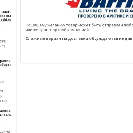
Олег
,
Москва
etki.ru
По Вашему желанию товар может быть отправлен любой
или же транспортной компанией;
Сложные варианты доставки обсуждаются индив
ose
на,
------------------------------------------------------------------------------------------
------------------------------------------------------------------------------------------
ирович
,
ибирск
се
но
му
и по
лаевна
,
славль
зли на