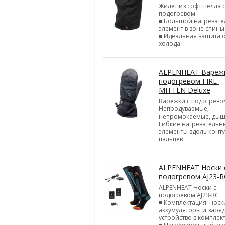
Жилет из софтшелла 
подогревом
■ Большой нагреват
элемент в зоне спины
■ Идеальная защита 
холода
ALPENHEAT Варежк
подогревом FIRE-
MITTEN Deluxe
Варежки с подогрево
Непродуваемые,
непромокаемые, ды
Гибкие нагревательн
элементы вдоль конт
пальцев
ALPENHEAT Носки 
подогревом AJ23-R
ALPENHEAT Носки с
подогревом AJ23-RC
■ Комплектация: носк
аккумуляторы и заря
устройство в комплек