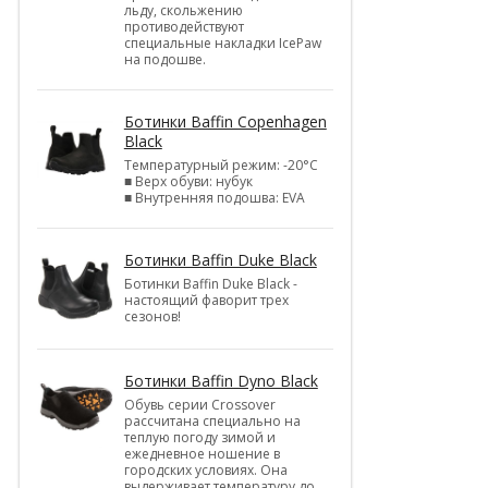
льду, скольжению
противодействуют
специальные накладки IcePaw
на подошве.
Ботинки Baffin Copenhagen
Black
Температурный режим: -20°С
■ Верх обуви: нубук
■ Внутренняя подошва: EVA
Ботинки Baffin Duke Black
Ботинки Baffin Duke Black -
настоящий фаворит трех
сезонов!
Ботинки Baffin Dyno Black
Обувь серии Crossover
рассчитана специально на
теплую погоду зимой и
ежедневное ношение в
городских условиях. Она
выдерживает температуру до