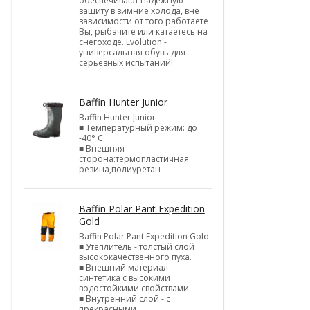
обеспечивают надежную
защиту в зимние холода, вне
зависимости от того работаете
Вы, рыбачите или катаетесь на
снегоходе. Evolution -
универсальная обувь для
серьезных испытаний!
Baffin Hunter Junior
Baffin Hunter Junior
■ Температурный режим: до
-40° С
■ Внешняя
сторона:термопластичная
резина,полиуретан
Baffin Polar Pant Expedition
Gold
Baffin Polar Pant Expedition Gold
■ Утеплитель - толстый слой
высококачественного пуха.
■ Внешний материал -
синтетика с высокими
водостойкими свойствами.
■ Внутренний слой - с
прекрасными