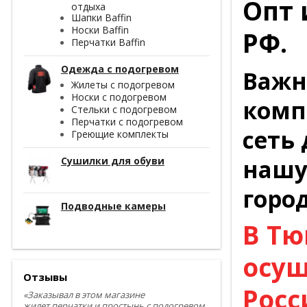
Опт 
отдыха
Шапки Baffin
Носки Baffin
РФ.
Перчатки Baffin
Одежда с подогревом
Важн
Жилеты с подогревом
Носки с подогревом
комп
Стельки с подогревом
Перчатки с подогревом
сеть
Греющие комплекты
нашу
Сушилки для обуви
горо
Подводные камеры
В Тю
осущ
Отзывы
Росс
«Заказывал в этом магазине
жилет,перчатки и простынь с подогревом.