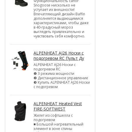
Функциональность сапог
Snogoose нисколько не
уступает их внешности!
Впечатляющий дизайн Baffin
дополняется выдающимися
характеристиками, чтобы даже
в 40-градусный мороз
выглядеть привлекательно и
чувствовать себя комфортно.
ALPENHEAT AJ26 Носки с
подогревом RC Пульт Ду
ALPENHEAT AJ26 Носки с
подогревом RC
❶ 3 режима мощности
❷ Дистанционное управление
❸ Купить ALPENHEAT AJ26 Носки
с подогревом
ALPENHEAT Heated Vest
FIRE-SOFTWEST
Жилет из софтшелла с
подогревом
■ Большой нагревательный
элемент в зоне спины