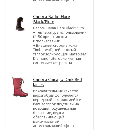
Cапоги Baffin Flare
Black/Plum
Cапоги Baffin Flare Black/Plum
● Температура использования
t° -50 при активном
использовании
● Внешняя сторона кожа
Timberwolf, нейлоновый
теплоизолирующий материал
Diamond- Lite, облегченная
синтетическая резина
Cапоги Chicago Dark Red
ladies
Исключительные качества
верха обуви дополняются
передовой технологией Ice
Paw, воспроизводящей на
подошве подушечки лап
белого медведя и
обеспечивающей
максимальный
антискользящий эффект.