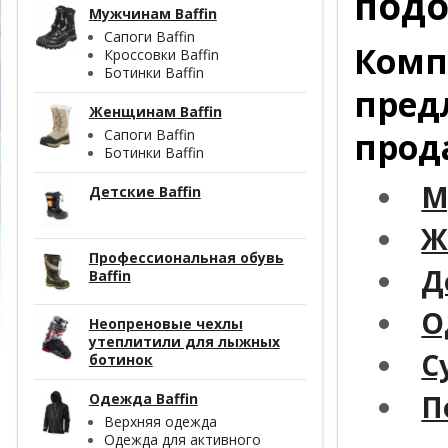
подо
Мужчинам Baffin
Сапоги Baffin
Комп
Кроссовки Baffin
Ботинки Baffin
пред
Женщинам Baffin
прод
Сапоги Baffin
Ботинки Baffin
М
Детские Baffin
Ж
Профессиональная обувь
Д
Baffin
О
Неопреновые чехлы
утеплитили для лыжных
С
ботинок
П
Одежда Baffin
Верхняя одежда
Одежда для активного