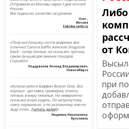
Отправили из Москвы через 3 дня почтой
Либо
России.
Все подошло, качество на уровне»
Олег
,
комп
Москва
Fabrika-setki.ru
расс
«Получил посылку почти вовремя, все
от К
отлично! Сапоги baffin женские Snogoose
black - супер теплые, не скользят, прочна,
самая лучшая для зимних походов.
Высыл
Спасибо!»
Поддувалов Леонид Владимирович
,
Новосибирск
Росси
при по
«Купила сапоги Баффин Boston Grey. Все
хорошо - доставка, примерка, оплата,
добав
теплые, в меру тяжелые. Но невероятно
скользко в них ходить. По нетронутому
отпра
снегу нормально, а по укатанному или по
льду очен
...
[читать далее]
»
оформл
Людмила Николаевна
,
Ярославль