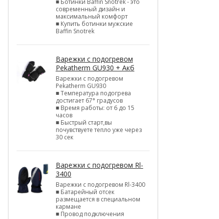
■ Ботинки Baffin Snotrek - это
современный дизайн и
максимальный комфорт
■ Купить ботинки мужские
Baffin Snotrek
Варежки с подогревом
Pekatherm GU930 + Акб
Варежки с подогревом
Pekatherm GU930
■ Температура подогрева
достигает 67° градусов
■ Время работы: от 6 до 15
часов
■ Быстрый старт,вы
почувствуете тепло уже через
30 сек
Варежки с подогревом Rl-
3400
Варежки с подогревом Rl-3400
■ Батарейный отсек
размещается в специальном
кармане
■ Провод подключения