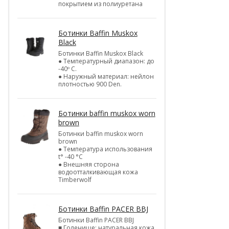
покрытием из полиуретана
Ботинки Baffin Muskox
Black
Ботинки Baffin Muskox Black
● Температурный диапазон: до
-40º C.
● Наружный материал: нейлон
плотностью 900 Den.
Ботинки baffin muskox worn
brown
Ботинки baffin muskox worn
brown
● Температура использования
t° -40 °C
● Внешняя сторона
водоотталкивающая кожа
Timberwolf
Ботинки Baffin PACER BBJ
Ботинки Baffin PACER BBJ
■ Голенище: натуральная кожа