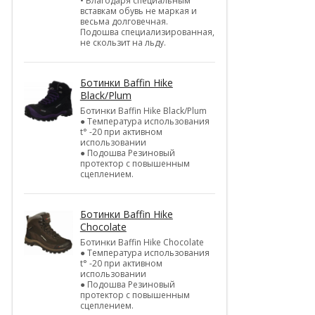
• Благодаря специальным
вставкам обувь не маркая и
весьма долговечная.
Подошва специализированная,
не скользит на льду.
Ботинки Baffin Hike
Black/Plum
Ботинки Baffin Hike Black/Plum
● Температура использования
t° -20 при активном
использовании
● Подошва Резиновый
протектор с повышенным
сцеплением.
Ботинки Baffin Hike
Chocolate
Ботинки Baffin Hike Chocolate
● Температура использования
t° -20 при активном
использовании
● Подошва Резиновый
протектор с повышенным
сцеплением.