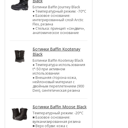
Black
Ботинки Baffin Journey Black
● Температурный режим: -70°С
● Базовое основание:
интегрированный слой Arctic
Flex, резина
● Стелька: принцип «сэндвич»,
анатомическое основание
Ботинки Baffin Kootenay
Black
Ботинки Baffin Kootenay Black
● Температура использования
t°-50 при активном
использовании
● Внешняя сторона кожа,
нейлоновый материал с
двойным переплетением (900
Den), синтетическая резина
Ботинки Baffin Moose Black
Температурный режим: -20°С
■ Базовое основание:
вулканизированная резина
■ Верх обуви: кожа с