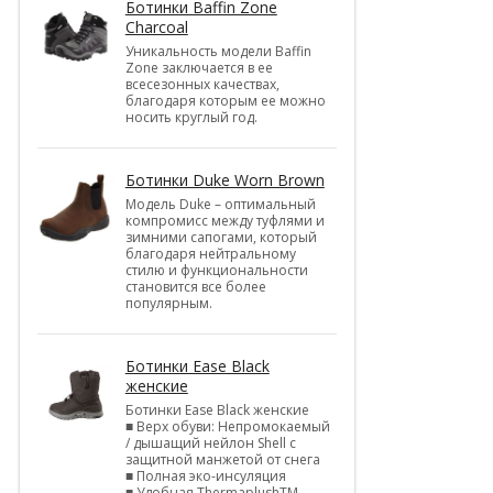
Ботинки Baffin Zone
Charcoal
Уникальность модели Baffin
Zone заключается в ее
всесезонных качествах,
благодаря которым ее можно
носить круглый год.
Ботинки Duke Worn Brown
Модель Duke – оптимальный
компромисс между туфлями и
зимними сапогами, который
благодаря нейтральному
стилю и функциональности
становится все более
популярным.
Ботинки Ease Black
женские
Ботинки Ease Black женские
■ Верх обуви: Непромокаемый
/ дышащий нейлон Shell c
защитной манжетой от снега
■ Полная эко-инсуляция
■ Удобная ThermaplushTM