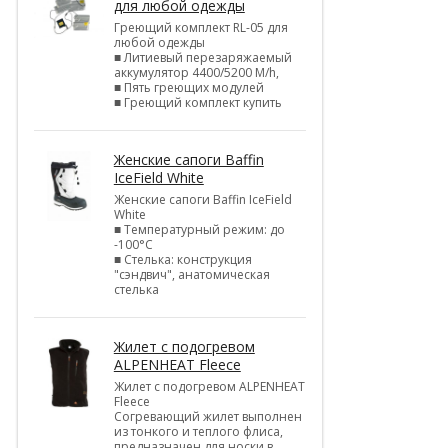
для любой одежды
Греющий комплект RL-05 для
любой одежды
■ Литиевый перезаряжаемый
аккумулятор 4400/5200 M/h,
■ Пять греющих модулей
■ Греющий комплект купить
Женские сапоги Baffin
IceField White
Женские сапоги Baffin IceField
White
■ Температурный режим: до
-100°C
■ Стелька: конструкция
"сэндвич", анатомическая
стелька
Жилет с подогревом
ALPENHEAT Fleece
Жилет с подогревом ALPENHEAT
Fleece
Согревающий жилет выполнен
из тонкого и теплого флиса,
предназначен для носки в