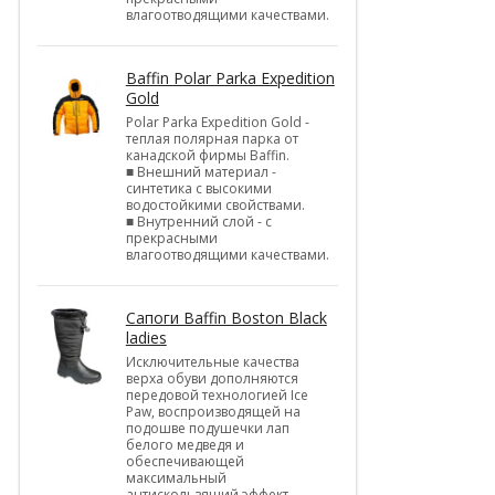
влагоотводящими качествами.
Baffin Polar Parka Expedition
Gold
Polar Parka Expedition Gold -
теплая полярная парка от
канадской фирмы Baffin.
■ Внешний материал -
синтетика с высокими
водостойкими свойствами.
■ Внутренний слой - с
прекрасными
влагоотводящими качествами.
Cапоги Baffin Boston Black
ladies
Исключительные качества
верха обуви дополняются
передовой технологией Ice
Paw, воспроизводящей на
подошве подушечки лап
белого медведя и
обеспечивающей
максимальный
антискользящий эффект