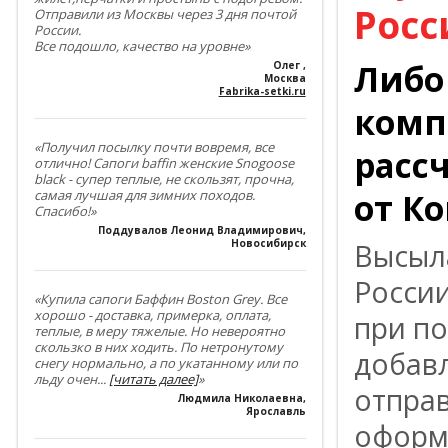
Росс
Отправили из Москвы через 3 дня почтой
России.
Все подошло, качество на уровне»
Либо
Олег
,
Москва
Fabrika-setki.ru
комп
«Получил посылку почти вовремя, все
расс
отлично! Сапоги baffin женские Snogoose
black - супер теплые, не скользят, прочна,
от К
самая лучшая для зимних походов.
Спасибо!»
Поддувалов Леонид Владимирович
,
Новосибирск
Высыл
Росси
«Купила сапоги Баффин Boston Grey. Все
хорошо - доставка, примерка, оплата,
при по
теплые, в меру тяжелые. Но невероятно
скользко в них ходить. По нетронутому
добав
снегу нормально, а по укатанному или по
льду очен
...
[читать далее]
»
отпра
Людмила Николаевна
,
Ярославль
оформл