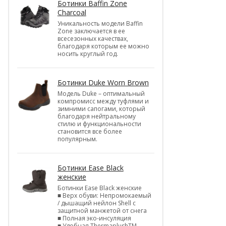
Ботинки Baffin Zone
Charcoal
Уникальность модели Baffin
Zone заключается в ее
всесезонных качествах,
благодаря которым ее можно
носить круглый год.
Ботинки Duke Worn Brown
Модель Duke – оптимальный
компромисс между туфлями и
зимними сапогами, который
благодаря нейтральному
стилю и функциональности
становится все более
популярным.
Ботинки Ease Black
женские
Ботинки Ease Black женские
■ Верх обуви: Непромокаемый
/ дышащий нейлон Shell c
защитной манжетой от снега
■ Полная эко-инсуляция
■ Удобная ThermaplushTM