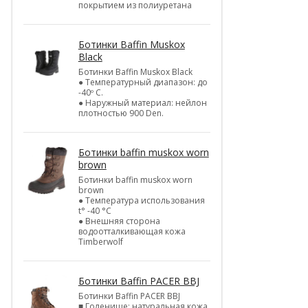
покрытием из полиуретана
Ботинки Baffin Muskox
Black
Ботинки Baffin Muskox Black
● Температурный диапазон: до
-40º C.
● Наружный материал: нейлон
плотностью 900 Den.
Ботинки baffin muskox worn
brown
Ботинки baffin muskox worn
brown
● Температура использования
t° -40 °C
● Внешняя сторона
водоотталкивающая кожа
Timberwolf
Ботинки Baffin PACER BBJ
Ботинки Baffin PACER BBJ
■ Голенище: натуральная кожа