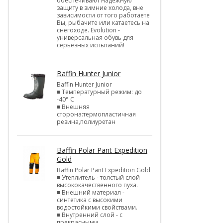
обеспечивают надежную
защиту в зимние холода, вне
зависимости от того работаете
Вы, рыбачите или катаетесь на
снегоходе. Evolution -
универсальная обувь для
серьезных испытаний!
Baffin Hunter Junior
Baffin Hunter Junior
■ Температурный режим: до
-40° С
■ Внешняя
сторона:термопластичная
резина,полиуретан
Baffin Polar Pant Expedition
Gold
Baffin Polar Pant Expedition Gold
■ Утеплитель - толстый слой
высококачественного пуха.
■ Внешний материал -
синтетика с высокими
водостойкими свойствами.
■ Внутренний слой - с
прекрасными