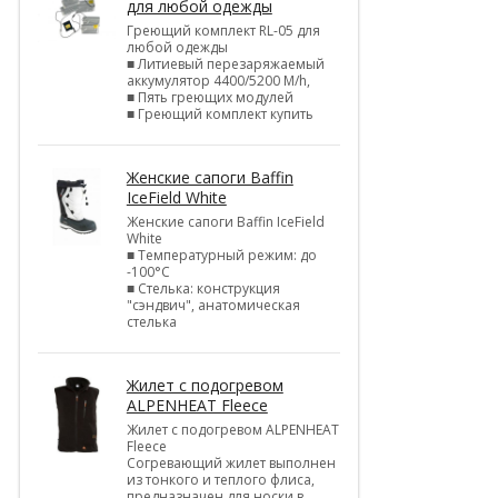
для любой одежды
Греющий комплект RL-05 для
любой одежды
■ Литиевый перезаряжаемый
аккумулятор 4400/5200 M/h,
■ Пять греющих модулей
■ Греющий комплект купить
Женские сапоги Baffin
IceField White
Женские сапоги Baffin IceField
White
■ Температурный режим: до
-100°C
■ Стелька: конструкция
"сэндвич", анатомическая
стелька
Жилет с подогревом
ALPENHEAT Fleece
Жилет с подогревом ALPENHEAT
Fleece
Согревающий жилет выполнен
из тонкого и теплого флиса,
предназначен для носки в