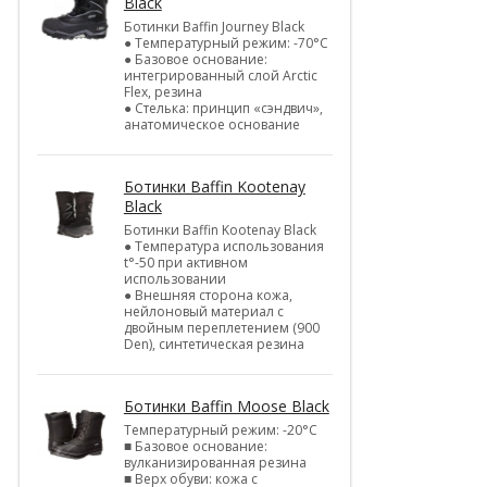
Black
Ботинки Baffin Journey Black
● Температурный режим: -70°С
● Базовое основание:
интегрированный слой Arctic
Flex, резина
● Стелька: принцип «сэндвич»,
анатомическое основание
Ботинки Baffin Kootenay
Black
Ботинки Baffin Kootenay Black
● Температура использования
t°-50 при активном
использовании
● Внешняя сторона кожа,
нейлоновый материал с
двойным переплетением (900
Den), синтетическая резина
Ботинки Baffin Moose Black
Температурный режим: -20°С
■ Базовое основание:
вулканизированная резина
■ Верх обуви: кожа с