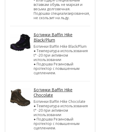
• Благодаря специальным
вставкам обувь не маркая и
весьма долговечная.
Подошва специализированная,
не скользит на льду.
Ботинки Baffin Hike
Black/Plum
Ботинки Baffin Hike Black/Plum
● Температура использования
t° -20 при активном
использовании
● Подошва Резиновый
протектор с повышенным
сцеплением.
Ботинки Baffin Hike
Chocolate
Ботинки Baffin Hike Chocolate
● Температура использования
t° -20 при активном
использовании
● Подошва Резиновый
протектор с повышенным
сцеплением.