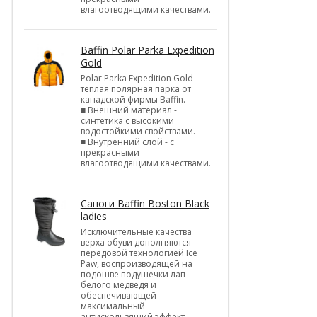
влагоотводящими качествами.
Baffin Polar Parka Expedition
Gold
Polar Parka Expedition Gold -
теплая полярная парка от
канадской фирмы Baffin.
■ Внешний материал -
синтетика с высокими
водостойкими свойствами.
■ Внутренний слой - с
прекрасными
влагоотводящими качествами.
Cапоги Baffin Boston Black
ladies
Исключительные качества
верха обуви дополняются
передовой технологией Ice
Paw, воспроизводящей на
подошве подушечки лап
белого медведя и
обеспечивающей
максимальный
антискользящий эффект