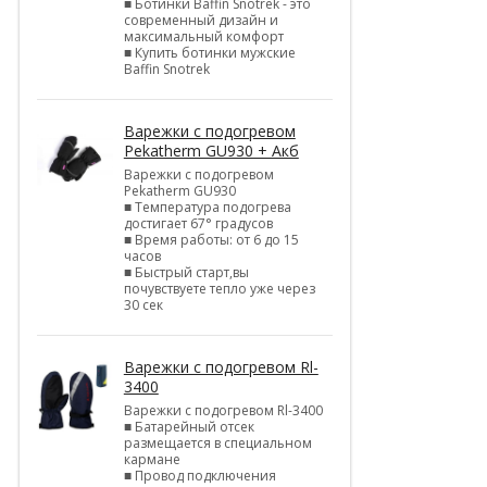
■ Ботинки Baffin Snotrek - это
современный дизайн и
максимальный комфорт
■ Купить ботинки мужские
Baffin Snotrek
Варежки с подогревом
Pekatherm GU930 + Акб
Варежки с подогревом
Pekatherm GU930
■ Температура подогрева
достигает 67° градусов
■ Время работы: от 6 до 15
часов
■ Быстрый старт,вы
почувствуете тепло уже через
30 сек
Варежки с подогревом Rl-
3400
Варежки с подогревом Rl-3400
■ Батарейный отсек
размещается в специальном
кармане
■ Провод подключения