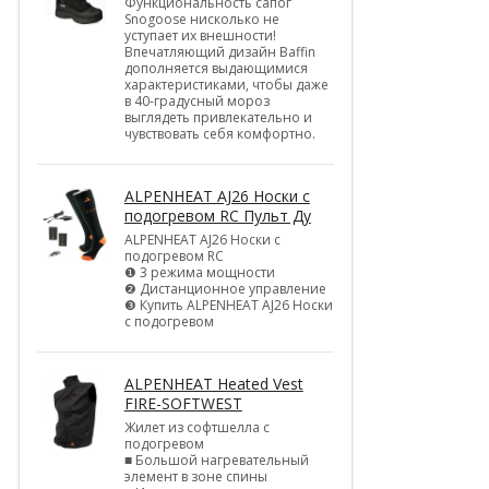
Функциональность сапог
Snogoose нисколько не
уступает их внешности!
Впечатляющий дизайн Baffin
дополняется выдающимися
характеристиками, чтобы даже
в 40-градусный мороз
выглядеть привлекательно и
чувствовать себя комфортно.
ALPENHEAT AJ26 Носки с
подогревом RC Пульт Ду
ALPENHEAT AJ26 Носки с
подогревом RC
❶ 3 режима мощности
❷ Дистанционное управление
❸ Купить ALPENHEAT AJ26 Носки
с подогревом
ALPENHEAT Heated Vest
FIRE-SOFTWEST
Жилет из софтшелла с
подогревом
■ Большой нагревательный
элемент в зоне спины