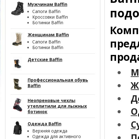
Мужчинам Baffin
подо
Сапоги Baffin
Кроссовки Baffin
Ботинки Baffin
Комп
Женщинам Baffin
пред
Сапоги Baffin
Ботинки Baffin
прод
Детские Baffin
М
Профессиональная обувь
Ж
Baffin
Д
Неопреновые чехлы
утеплитили для лыжных
О
ботинок
С
Одежда Baffin
Верхняя одежда
П
Одежда для активного