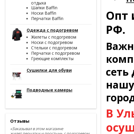
отдыха
Шапки Baffin
Опт 
Носки Baffin
Перчатки Baffin
РФ.
Одежда с подогревом
Жилеты с подогревом
Важн
Носки с подогревом
Стельки с подогревом
Перчатки с подогревом
комп
Греющие комплекты
сеть
Сушилки для обуви
нашу
Подводные камеры
горо
В Ул
Отзывы
осущ
«Заказывал в этом магазине
жилет,перчатки и простынь с подогревом.