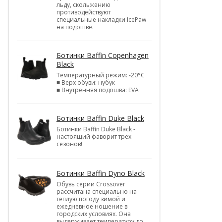
льду, скольжению
противодействуют
специальные накладки IcePaw
на подошве.
Ботинки Baffin Copenhagen
Black
Температурный режим: -20°С
■ Верх обуви: нубук
■ Внутренняя подошва: EVA
Ботинки Baffin Duke Black
Ботинки Baffin Duke Black -
настоящий фаворит трех
сезонов!
Ботинки Baffin Dyno Black
Обувь серии Crossover
рассчитана специально на
теплую погоду зимой и
ежедневное ношение в
городских условиях. Она
выдерживает температуру до