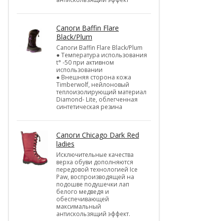
Cапоги Baffin Flare
Black/Plum
Cапоги Baffin Flare Black/Plum
● Температура использования
t° -50 при активном
использовании
● Внешняя сторона кожа
Timberwolf, нейлоновый
теплоизолирующий материал
Diamond- Lite, облегченная
синтетическая резина
Cапоги Chicago Dark Red
ladies
Исключительные качества
верха обуви дополняются
передовой технологией Ice
Paw, воспроизводящей на
подошве подушечки лап
белого медведя и
обеспечивающей
максимальный
антискользящий эффект.