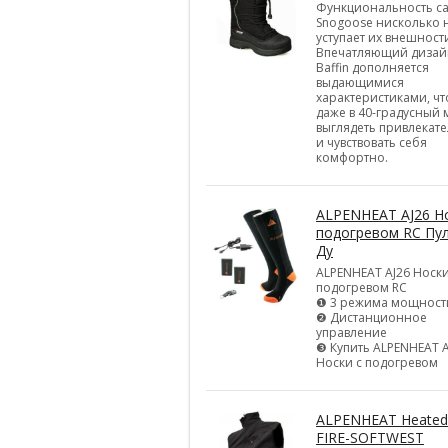
Функциональность с
Snogoose нисколько 
уступает их внешност
Впечатляющий дизай
Baffin дополняется
выдающимися
характеристиками, ч
даже в 40-градусный
выглядеть привлекат
и чувствовать себя
комфортно.
ALPENHEAT AJ26 Но
подогревом RC Пу
Ду
ALPENHEAT AJ26 Носки
подогревом RC
❶ 3 режима мощност
❷ Дистанционное
управление
❸ Купить ALPENHEAT A
Носки с подогревом
ALPENHEAT Heated
FIRE-SOFTWEST