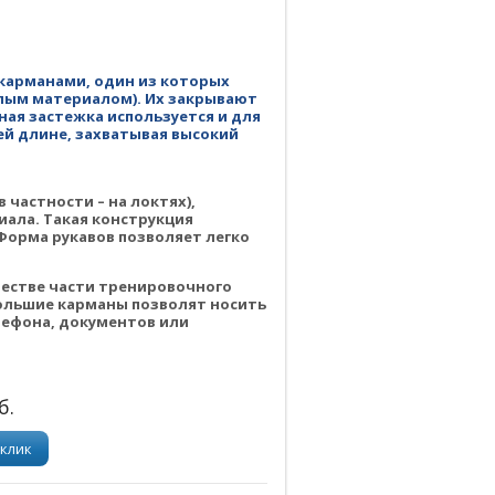
карманами, один из которых
тлым материалом). Их закрывают
ая застежка используется и для
ей длине, захватывая высокий
частности – на локтях),
иала. Такая конструкция
Форма рукавов позволяет легко
честве части тренировочного
ольшие карманы позволят носить
лефона, документов или
б.
 клик