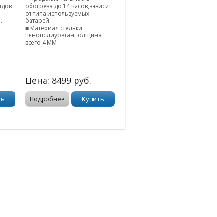
идов
обогрева до 14 часов,зависит
от типа используемых
.
батарей.
■ Материал стельки
пенополиуретан,толщина
всего 4 ММ
Цена:
8499
руб.
ть
Подробнее
Купить