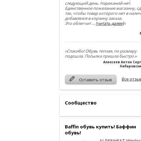
следующий день. Нареканий-нет.
Единственное пожелание магазину, сд
так, чтобы товар которого нет в нали
добавлялся в корзину заказа.
Это облегчит
...
[читать далее]
»
«Спасибо! Обувь теплая, по размеру
подошла. Посылка пришла быстро.»
Алексеев Антон Сер
Хабаровски
Все отзы
Оставить отзыв
Сообщество
Baffin обувь купить! Баффин
обувь!
ALPENHEAT Wireles