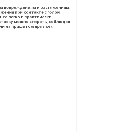
им повреждениям и растяжениям.
жения при контакте с голой
 нее легко и практически
стовку можно стирать, соблюдая
ли на пришитом ярлыке).