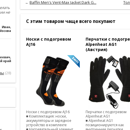
←
Baffin Men's Vent-Max Jacket Dark G...
Тол
елать
чии не
С этим товаром чаще всего покупают
Иван
,
Москва
Носки с подогревом
Перчатки с подогр
AJ16
Alpenheat AG1
(Австрия)
геевич
,
й край
вы
(28)
Носки с подогревом AJ16
Перчатки с подогревом
■ Комплектация: носки,
Alpenheat AG1
аккумуляторы и зарядное
■ Alpenheat AG1
устройство в комплекте
позиционируются как
■ Нагревательный элемент
внутренние перчатки
s