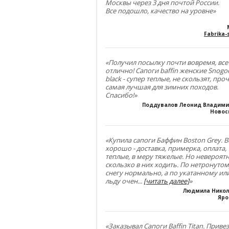
Москвы через 3 дня почтой России.
Все подошло, качество на уровне»
Fabrika-s
«Получил посылку почти вовремя, все
отлично! Сапоги baffin женские Snogo
black - супер теплые, не скользят, проч
самая лучшая для зимних походов.
Спасибо!»
Поддувалов Леонид Владим
Новос
«Купила сапоги Баффин Boston Grey. В
хорошо - доставка, примерка, оплата,
теплые, в меру тяжелые. Но невероят
скользко в них ходить. По нетронуто
снегу нормально, а по укатанному ил
льду очен
...
[читать далее]
»
Людмила Нико
Яро
«Заказывал Сапоги Baffin Titan. Приве