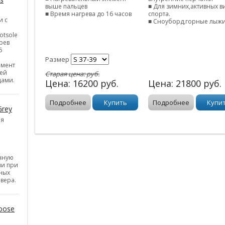
выше пальцев
■ Для зимних,активных в
■ Время нагрева до 16 часов
спорта.
и с
■ Сноуборд,горные лыжи
otsole
рев
5
Размер
емент
ней
Старая цена:
руб.
цами.
Цена:
16200
руб.
Цена:
21800
руб.
Подробнее
Купить
Подробнее
Купи
Grey
ия
нную
ии при
ных
вера.
oose