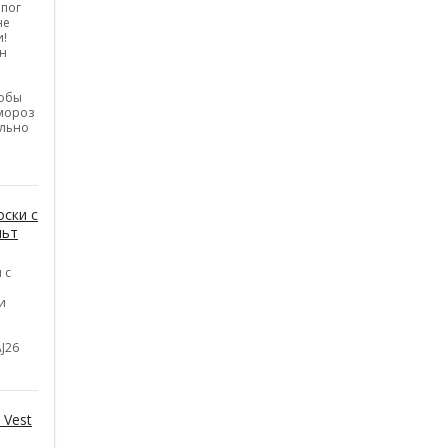
апог
не
и!
н
тобы
 мороз
ельно
ски с
льт
 с
и
J26
 Vest