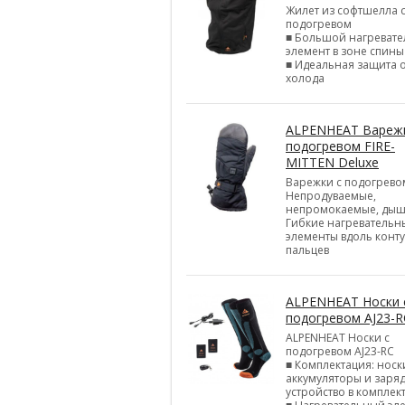
Жилет из софтшелла 
подогревом
■ Большой нагреват
элемент в зоне спины
■ Идеальная защита 
холода
ALPENHEAT Варежк
подогревом FIRE-
MITTEN Deluxe
Варежки с подогрево
Непродуваемые,
непромокаемые, ды
Гибкие нагревательн
элементы вдоль конт
пальцев
ALPENHEAT Носки 
подогревом AJ23-R
ALPENHEAT Носки с
подогревом AJ23-RC
■ Комплектация: носк
аккумуляторы и заря
устройство в комплек