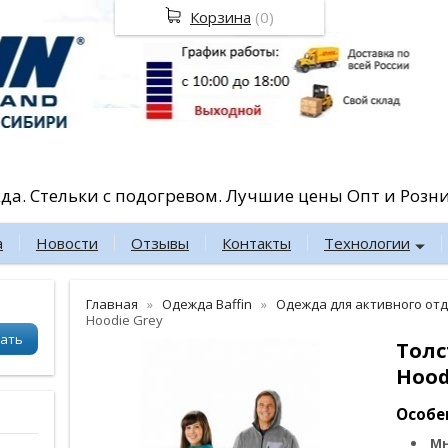
Корзина
(
0
)
жда. Стельки с подогревом. Лучшие цены Опт и Розн
а
Новости
Отзывы
Контакты
Технологии
Главная
Одежда Baffin
Одежда для активного от
Hoodie Grey
Толс
Hood
Особе
Мн