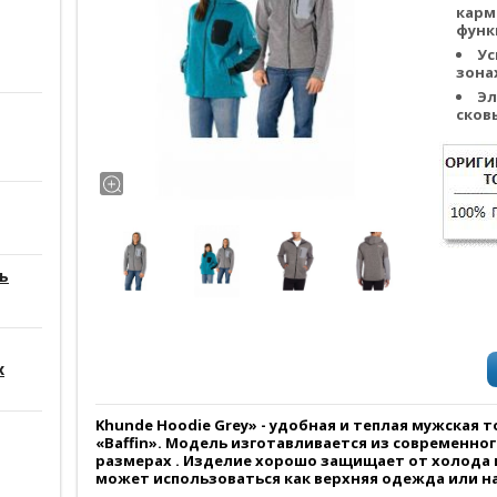
карм
функ
Ус
зона
Эл
сков
ь
х
Khunde Hoodie Grey» - удобная и теплая мужская 
«Baffin». Модель изготавливается из современного
размерах . Изделие хорошо защищает от холода и
может использоваться как верхняя одежда или на