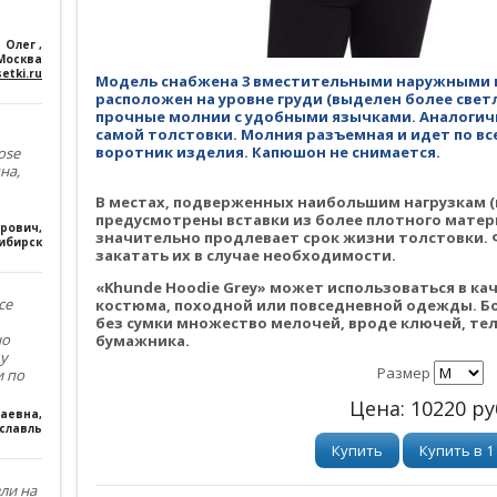
Олег
,
Москва
etki.ru
Модель снабжена 3 вместительными наружными 
расположен на уровне груди (выделен более све
прочные молнии с удобными язычками. Аналогичн
самой толстовки. Молния разъемная и идет по вс
воротник изделия. Капюшон не снимается.
ose
на,
В местах, подверженных наибольшим нагрузкам (в 
предусмотрены вставки из более плотного матер
ирович
,
значительно продлевает срок жизни толстовки. 
ибирск
закатать их в случае необходимости.
«Khunde Hoodie Grey» может использоваться в ка
се
костюма, походной или повседневной одежды. Б
без сумки множество мелочей, вроде ключей, те
но
бумажника.
му
Размер
и по
Цена:
10220
ру
лаевна
,
славль
Купить
Купить в 1
зли на