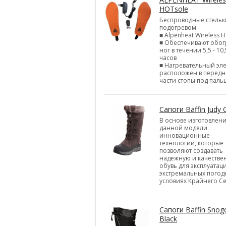
HOTsole
Беспроводные стельк
подогревом
■ Alpenheat Wireless H
■ Обеспечивают обог
ног в течении 5,5 - 10,
часов
■ Нагревательный эл
расположен в перед
части стопы под паль
Сапоги Baffin Judy 
В основе изготовлен
данной модели
инновационные
технологии, которые
позволяют создавать
надежную и качестве
обувь для эксплуатац
экстремальных погод
условиях Крайнего Се
Сапоги Baffin Snog
Black