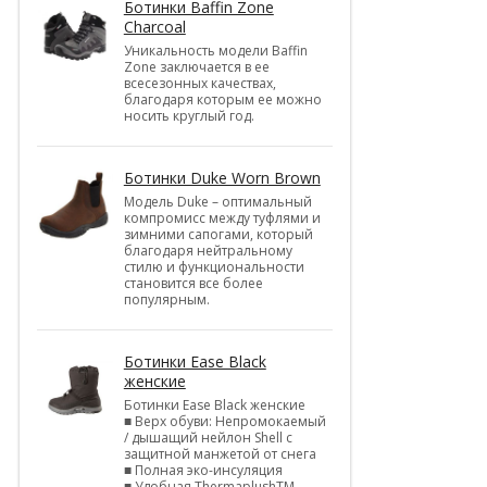
Ботинки Baffin Zone
Charcoal
Уникальность модели Baffin
Zone заключается в ее
всесезонных качествах,
благодаря которым ее можно
носить круглый год.
Ботинки Duke Worn Brown
Модель Duke – оптимальный
компромисс между туфлями и
зимними сапогами, который
благодаря нейтральному
стилю и функциональности
становится все более
популярным.
Ботинки Ease Black
женские
Ботинки Ease Black женские
■ Верх обуви: Непромокаемый
/ дышащий нейлон Shell c
защитной манжетой от снега
■ Полная эко-инсуляция
■ Удобная ThermaplushTM