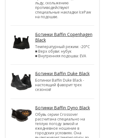
льду, скольжению
противодействуют
специальные накладки IcePaw
на подошве.
Ботинки Baffin Copenhagen
Black
Температурный режим: -20°С
■ Верх обуви: нубук
■ Внутренняя подошва: EVA
Ботинки Baffin Duke Black
Ботинки Baffin Duke Black -
настоящий фаворит трех
сезонов!
Ботинки Baffin Dyno Black
Обувь серии Crossover
рассчитана специально на
теплую погоду зимой и
ежедневное ношение в
городских условиях. Она
выдерживает температуру до