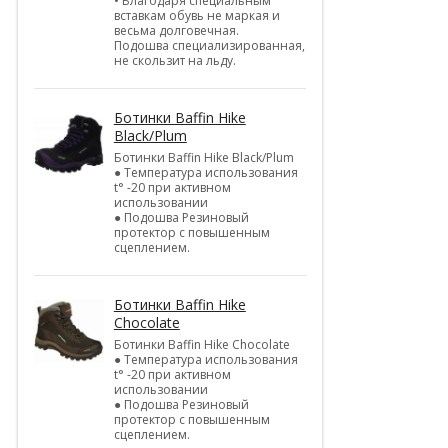
• Благодаря специальным
вставкам обувь не маркая и
весьма долговечная.
Подошва специализированная,
не скользит на льду.
Ботинки Baffin Hike
Black/Plum
Ботинки Baffin Hike Black/Plum
● Температура использования
t° -20 при активном
использовании
● Подошва Резиновый
протектор с повышенным
сцеплением.
Ботинки Baffin Hike
Chocolate
Ботинки Baffin Hike Chocolate
● Температура использования
t° -20 при активном
использовании
● Подошва Резиновый
протектор с повышенным
сцеплением.