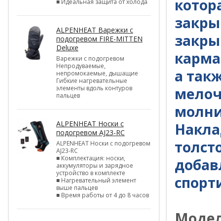
котор
■ Идеальная защита от холода
закры
ALPENHEAT Варежки с
закры
подогревом FIRE-MITTEN
Deluxe
карма
Варежки с подогревом
Непродуваемые,
а так
непромокаемые, дышащие
Гибкие нагревательные
элементы вдоль контуров
мелоч
пальцев
молни
ALPENHEAT Носки с
Накла
подогревом AJ23-RC
толст
ALPENHEAT Носки с подогревом
AJ23-RC
■ Комплектация: носки,
добав
аккумуляторы и зарядное
устройство в комплекте
спорт
■ Нагревательный элемент
выше пальцев
■ Время работы от 4 до 8 часов
Модел