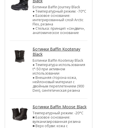
Black
Ботинки Baffin Journey Black
● Температурный режим: -70°С
● Базовое основание:
интегрированный слой Arctic
Flex, резина
● Стелька: принцип «сэндвич»,
анатомическое основание
Ботинки Baffin Kootenay
Black
Ботинки Baffin Kootenay Black
● Температура использования
t°-50 при активном
использовании
● Внешняя сторона кожа,
нейлоновый материал с
двойным переплетением (900
Den), синтетическая резина
Ботинки Baffin Moose Black
Температурный режим: -20°С
■ Базовое основание:
вулканизированная резина
■ Верх обуви: кожа с