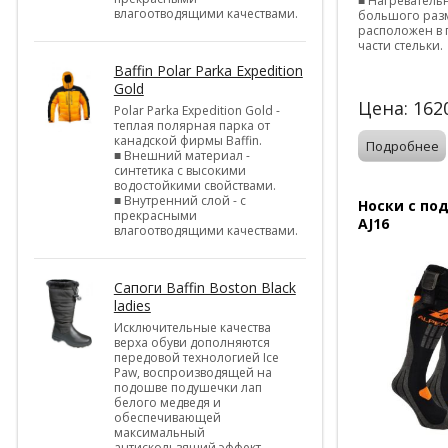
■ Нагреватель
влагоотводящими качествами.
большого раз
расположен в 
части стельки.
Baffin Polar Parka Expedition
Gold
Цена:
162
Polar Parka Expedition Gold -
теплая полярная парка от
канадской фирмы Baffin.
Подробнее
■ Внешний материал -
синтетика с высокими
водостойкими свойствами.
■ Внутренний слой - с
Носки с по
прекрасными
AJ16
влагоотводящими качествами.
Cапоги Baffin Boston Black
ladies
Исключительные качества
верха обуви дополняются
передовой технологией Ice
Paw, воспроизводящей на
подошве подушечки лап
белого медведя и
обеспечивающей
максимальный
антискользящий эффект