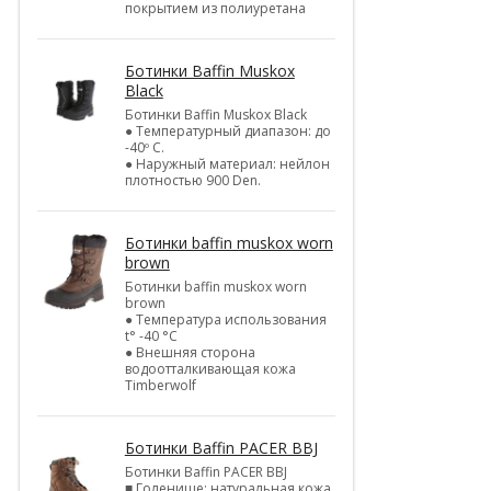
покрытием из полиуретана
Ботинки Baffin Muskox
Black
Ботинки Baffin Muskox Black
● Температурный диапазон: до
-40º C.
● Наружный материал: нейлон
плотностью 900 Den.
Ботинки baffin muskox worn
brown
Ботинки baffin muskox worn
brown
● Температура использования
t° -40 °C
● Внешняя сторона
водоотталкивающая кожа
Timberwolf
Ботинки Baffin PACER BBJ
Ботинки Baffin PACER BBJ
■ Голенище: натуральная кожа