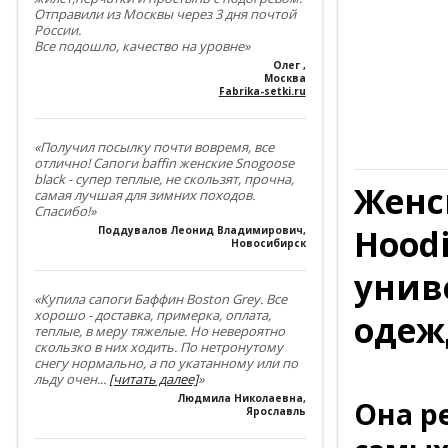
Отправили из Москвы через 3 дня почтой
России.
Все подошло, качество на уровне»
Олег
,
Москва
Fabrika-setki.ru
«Получил посылку почти вовремя, все
отлично! Сапоги baffin женские Snogoose
black - супер теплые, не скользят, прочна,
Женс
самая лучшая для зимних походов.
Спасибо!»
Hoodi
Поддувалов Леонид Владимирович
,
Новосибирск
унив
«Купила сапоги Баффин Boston Grey. Все
хорошо - доставка, примерка, оплата,
одеж
теплые, в меру тяжелые. Но невероятно
скользко в них ходить. По нетронутому
снегу нормально, а по укатанному или по
льду очен
...
[читать далее]
»
Людмила Николаевна
,
Она р
Ярославль