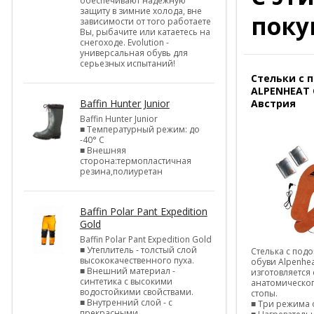
обеспечивают надежную
защиту в зимние холода, вне
поку
зависимости от того работаете
Вы, рыбачите или катаетесь на
снегоходе. Evolution -
универсальная обувь для
серьезных испытаний!
Стельки с 
ALPENHEAT 
Baffin Hunter Junior
Австрия
Baffin Hunter Junior
■ Температурный режим: до
-40° С
■ Внешняя
сторона:термопластичная
резина,полиуретан
Baffin Polar Pant Expedition
Gold
Baffin Polar Pant Expedition Gold
■ Утеплитель - толстый слой
Стелька с под
высококачественного пуха.
обуви Alpenhea
■ Внешний материал -
изготовляется 
синтетика с высокими
анатомическог
водостойкими свойствами.
стопы.
■ Внутренний слой - с
■ Три режима 
прекрасными