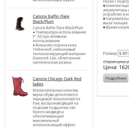
Носки с подог
■ Комплектация
аккумуляторы 
устройство в к
Cапоги Baffin Flare
■ Нагреватель
Black/Plum
выше пальцев
■ Время нагрев
Cапоги Baffin Flare Black/Plum
● Температура использования
t° -50 при активном
использовании
● Внешняя сторона кожа
Timberwolf, нейлоновый
Размер
теплоизолирующий материал
Diamond- Lite, облегченная
Старая цена:
р
синтетическая резина
Цена:
162
Подробнее
Cапоги Chicago Dark Red
ladies
Исключительные качества
верха обуви дополняются
передовой технологией Ice
Paw, воспроизводящей на
подошве подушечки лап
белого медведя и
обеспечивающей
максимальный
антискользящий эффект.