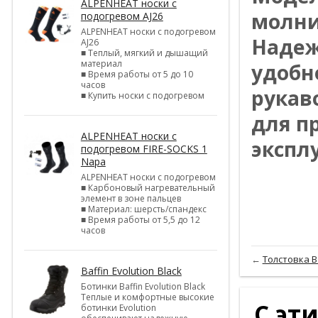
ALPENHEAT носки с
молни
подогревом AJ26
ALPENHEAT носки с подогревом
Надеж
AJ26
■ Теплый, мягкий и дышащий
материал
удобн
■ Время работы от 5 до 10
часов
рукав
■ Купить носки с подогревом
для п
ALPENHEAT носки с
экспл
подогревом FIRE-SOCKS 1
Napa
ALPENHEAT носки с подогревом
■ Карбоновый нагревательный
элемент в зоне пальцев
■ Материал: шерсть/спандекс
■ Время работы от 5,5 до 12
часов
←
Толстовка B
Baffin Evolution Black
Ботинки Baffin Evolution Black
Теплые и комфортные высокие
С эт
ботинки Evolution