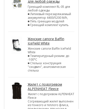
для любой одежды
Греющий комплект RL-05 для
любой одежды
■ Литиевый перезаряжаемый
аккумулятор 4400/5200 M/h,
■ Пять греющих модулей
■ Греющий комплект купить
Женские сапоги Baffin
IceField White
Женские сапоги Baffin IceField
White
■ Температурный режим: до
-100°C
■ Стелька: конструкция
"сэндвич", анатомическая
стелька
Жилет с подогревом
ALPENHEAT Fleece
Жилет с подогревом ALPENHEAT
Fleece
Согревающий жилет выполнен
из тонкого и теплого флиса,
предназначен для носки в