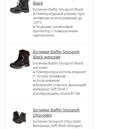
Black
Ботинки Baffin Snosport Black
● Температурный режим: при
активном использовании до
-20°С
● Подошва: резиновый
протектор с повышенным
сцеплением
Ботинки Baffin Snosport
Black женские
Ботинки Baffin Snosport Black
женские
● Температура использования
t°-20 при активном
использовании
● Внешняя сторона Дышащий
материал Soft Shell с
изолирующим слоем B-Tek
Ботинки Baffin Snosport
Chocolate
Ботинки Snosport Chocolate
Материал Soft Shell обладает