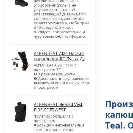
Функциональность сапог
Snogoose нисколько не
уступает их внешности!
Впечатляющий дизайн Baffin
дополняется выдающимися
характеристиками, чтобы даже
в 40-градусный мороз
выглядеть привлекательно и
чувствовать себя комфортно.
ALPENHEAT AJ26 Носки с
подогревом RC Пульт Ду
ALPENHEAT AJ26 Носки с
подогревом RC
❶ 3 режима мощности
❷ Дистанционное управление
❸ Купить ALPENHEAT AJ26 Носки
с подогревом
Произ
ALPENHEAT Heated Vest
FIRE-SOFTWEST
капюш
Жилет из софтшелла с
подогревом
Teal.
■ Большой нагревательный
элемент в зоне спины