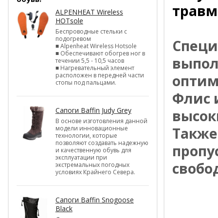
травм
ALPENHEAT Wireless
HOTsole
Беспроводные стельки с
подогревом
Специ
■ Alpenheat Wireless Hotsole
■ Обеспечивают обогрев ног в
выпол
течении 5,5 - 10,5 часов
■ Нагревательный элемент
расположен в передней части
оптим
стопы под пальцами.
Флис 
Сапоги Baffin Judy Grey
высок
В основе изготовления данной
модели инновационные
Также
технологии, которые
позволяют создавать надежную
пропу
и качественную обувь для
эксплуатации при
свобо
экстремальных погодных
условиях Крайнего Севера.
Сапоги Baffin Snogoose
Black