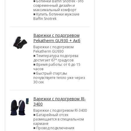
■ Ботинки Baffin Snotrek - это
современный дизайн и
максимальный комфорт
■ Купить ботинки мужские
Baffin Snotrek
Варежки с подогревом
Pekatherm GU930 + Акб
Варежки с подогревом
Pekatherm GU930
■ Температура подогрева
достигает 67° градусов
■ Время работы: от 6 до 15
часов
■ Быстрый старт,вы
почувствуете тепло уже через
30 сек
Варежки с подогревом Rl-
3400
Варежки с подогревом Rl-3400
■ Батарейный отсек
размещается в специальном
кармане
■ Провод подключения