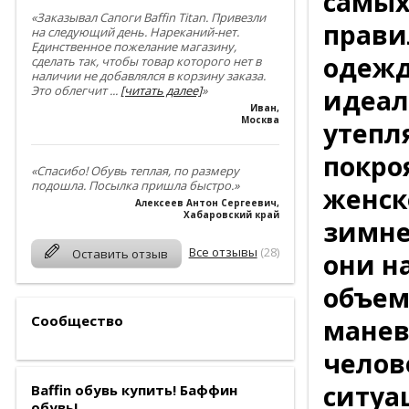
самых
«Заказывал Сапоги Baffin Titan. Привезли
прави
на следующий день. Нареканий-нет.
Единственное пожелание магазину,
одежд
сделать так, чтобы товар которого нет в
наличии не добавлялся в корзину заказа.
Это облегчит
...
[читать далее]
»
идеал
Иван
,
Москва
утепл
покро
«Спасибо! Обувь теплая, по размеру
подошла. Посылка пришла быстро.»
женск
Алексеев Антон Сергеевич
,
Хабаровский край
зимне
Все отзывы
(28)
Оставить отзыв
они н
объем
Сообщество
манев
челов
ситуа
Baffin обувь купить! Баффин
обувь!